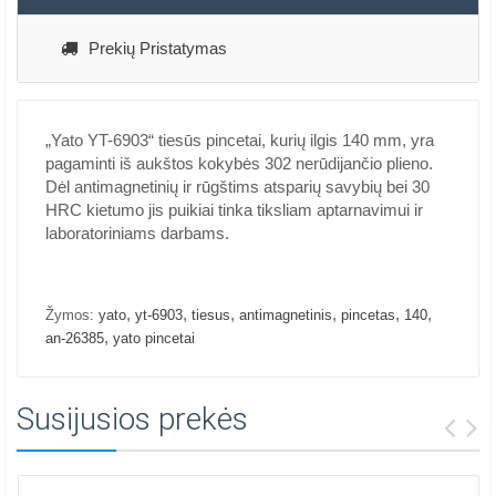
Prekių Pristatymas
„Yato YT-6903“ tiesūs pincetai, kurių ilgis 140 mm, yra
pagaminti iš aukštos kokybės 302 nerūdijančio plieno.
Dėl antimagnetinių ir rūgštims atsparių savybių bei 30
HRC kietumo jis puikiai tinka tiksliam aptarnavimui ir
laboratoriniams darbams.
,
,
,
,
,
,
Žymos:
yato
yt-6903
tiesus
antimagnetinis
pincetas
140
,
an-26385
yato pincetai
Susijusios prekės