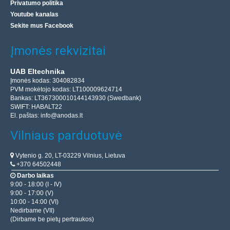
Privatumo politika
Youtube kanalas
Sekite mus Facebook
Įmonės rekvizitai
UAB Eltechnika
Įmonės kodas: 304082834
PVM mokėtojo kodas: LT100009624714
Bankas: LT367300010144143930 (Swedbank)
SWIFT: HABALT22
El. paštas:
info@anodas.lt
Vilniaus parduotuvė
Vytenio g. 20, LT-03229 Vilnius, Lietuva
+370 64502448
Darbo laikas
9:00 - 18:00 (I - IV)
9:00 - 17:00 (V)
10:00 - 14:00 (VI)
Nedirbame (VII)
(Dirbame be pietų pertraukos)