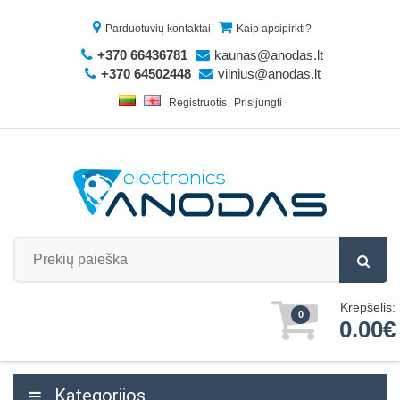
Parduotuvių kontaktai
Kaip apsipirkti?
+370 66436781
kaunas@anodas.lt
+370 64502448
vilnius@anodas.lt
Registruotis
Prisijungti
Krepšelis:
0
0.00€
Kategorijos