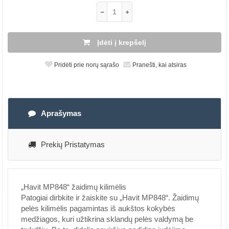
Įdėti į krepšelį
Pridėti prie norų sąrašo
Pranešti, kai atsiras
Aprašymas
Prekių Pristatymas
„Havit MP848“ žaidimų kilimėlis
Patogiai dirbkite ir žaiskite su „Havit MP848“. Žaidimų
pelės kilimėlis pagamintas iš aukštos kokybės
medžiagos, kuri užtikrina sklandų pelės valdymą be