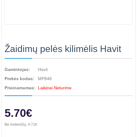
Žaidimų pelės kilimėlis Havit
Gamintojas:
Havit
Prekės kodas:
MP848
Prieinamumas:
Laikinai Neturime
5.70€
Be mokesčių:
4.71€