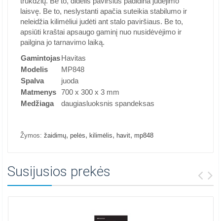
trukdžių. Be to, didelis paviršius padidina judėjimo
laisvę. Be to, neslystanti apačia suteikia stabilumo ir
neleidžia kilimėliui judėti ant stalo paviršiaus. Be to,
apsiūti kraštai apsaugo gaminį nuo nusidėvėjimo ir
pailgina jo tarnavimo laiką.
Gamintojas
Havitas
Modelis
MP848
Spalva
juoda
Matmenys
700 x 300 x 3 mm
Medžiaga
daugiasluoksnis spandeksas
,
,
,
,
Žymos:
žaidimų
pelės
kilimėlis
havit
mp848
Susijusios prekės