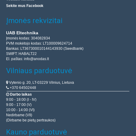
Sekite mus Facebook
Įmonės rekvizitai
UAB Eltechnika
Įmonės kodas: 304082834
PVM mokėtojo kodas: LT100009624714
Bankas: LT367300010144143930 (Swedbank)
SWIFT: HABALT22
El. paštas:
info@anodas.lt
Vilniaus parduotuvė
Vytenio g. 20, LT-03229 Vilnius, Lietuva
+370 64502448
Darbo laikas
9:00 - 18:00 (I - IV)
9:00 - 17:00 (V)
10:00 - 14:00 (VI)
Nedirbame (VII)
(Dirbame be pietų pertraukos)
Kauno parduotuvė