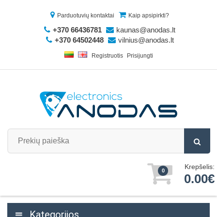
Parduotuvių kontaktai
Kaip apsipirkti?
+370 66436781
kaunas@anodas.lt
+370 64502448
vilnius@anodas.lt
Registruotis
Prisijungti
Krepšelis:
0
0.00€
Kategorijos