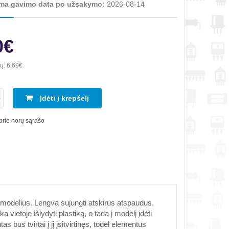
ma gavimo data po užsakymo:
2026-08-14
0€
ių:
6.69€
Įdėti į krepšelį
 prie norų sąrašo
 3D modelius. Lengva sujungti atskirus atspaudus,
vietoje išlydyti plastiką, o tada į modelį įdėti
 bus tvirtai į jį įsitvirtinęs, todėl elementus