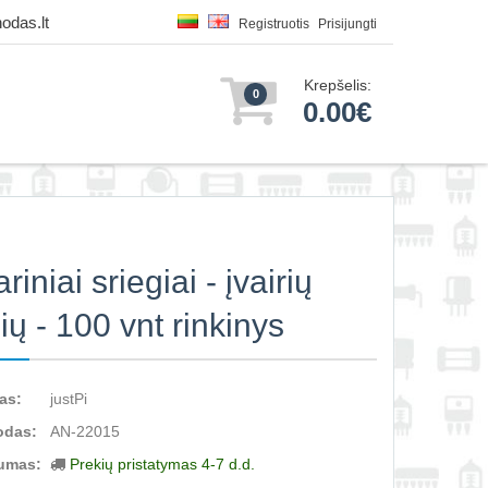
odas.lt
Registruotis
Prisijungti
Krepšelis:
0
0.00€
riniai sriegiai - įvairių
ių - 100 vnt rinkinys
as:
justPi
odas:
AN-22015
umas:
Prekių pristatymas 4-7 d.d.