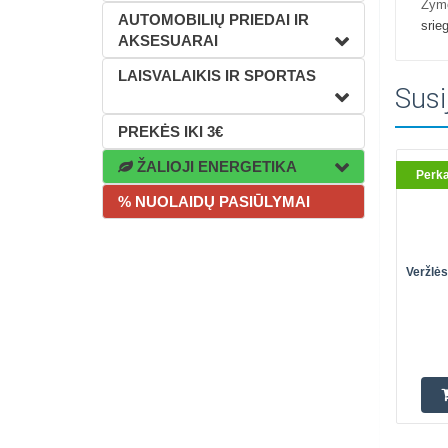
Žym
AUTOMOBILIŲ PRIEDAI IR
srie
AKSESUARAI
LAISVALAIKIS IR SPORTAS
Susi
PREKĖS IKI 3€
ŽALIOJI ENERGETIKA
Perk
% NUOLAIDŲ PASIŪLYMAI
Veržlės