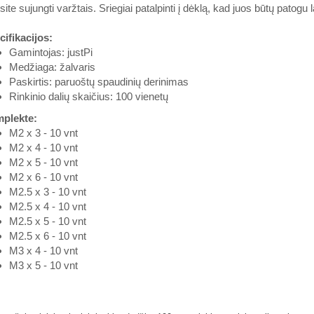
site sujungti varžtais. Sriegiai patalpinti į dėklą, kad juos būtų patogu la
ifikacijos:
Gamintojas: justPi
Medžiaga: žalvaris
Paskirtis: paruoštų spaudinių derinimas
Rinkinio dalių skaičius: 100 vienetų
plekte:
M2 x 3 - 10 vnt
M2 x 4 - 10 vnt
M2 x 5 - 10 vnt
M2 x 6 - 10 vnt
M2.5 x 3 - 10 vnt
M2.5 x 4 - 10 vnt
M2.5 x 5 - 10 vnt
M2.5 x 6 - 10 vnt
M3 x 4 - 10 vnt
M3 x 5 - 10 vnt