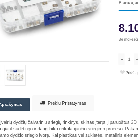
Planuoja
8.1
Be mokesč
Pridėti
Prekių Pristatymas
Aprašymas
įvairių dydžių žalvarinių sriegių rinkinys, skirtas įterpti į paruoštus
ngiant sudėtingo ir daug laiko reikalaujančio sriegimo proceso. Pakanka 
iamo dydžio sriegio ivorę. Kai plastikas vėl sukietės, metalinis elementas