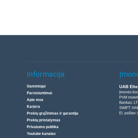
Informacija
Įmonė
Gamintojai
UAB Elte
Įmonės ko
Parsisiuntimai
PVM mokėt
Apie mus
Bankas: L
Karjera
SWIFT: HA
El. paštas:
Prekių grąžinimas ir garantija
Prekių pristatymas
Privatumo politika
Youtube kanalas