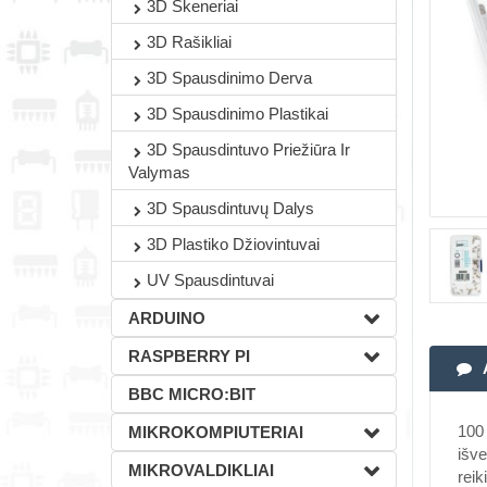
3D Skeneriai
3D Rašikliai
3D Spausdinimo Derva
3D Spausdinimo Plastikai
3D Spausdintuvo Priežiūra Ir
Valymas
3D Spausdintuvų Dalys
3D Plastiko Džiovintuvai
UV Spausdintuvai
ARDUINO
RASPBERRY PI
BBC MICRO:BIT
100 
MIKROKOMPIUTERIAI
išve
MIKROVALDIKLIAI
reik