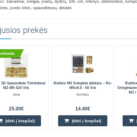
,
,
,
,
,
,
,
,
os:
žalvariniai
sriegiai
įvairių
dydžių
100
vnt
rinkinys
elektronikos
kompo
,
,
,
ginės
įvorės kitos
spausdintuvų
detalės
jusios prekės
amiausia
 3D Spausdinio Tvirtinimui
Ruthex M5 Srieginis Įdėklas – Rx-
Ruthex
M2-M5 420 Vnt.
M5x9.5 - 50 Vnt
Srieginiams
M3 /
OEM
RUTHEX
25.00€
14.40€
Įdėti į krepšelį
Įdėti į krepšelį