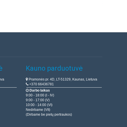
ė
Kauno parduotuvė
uva
Pramonės pr. 4D, LT-51329, Kaunas, Lietuva
+370 66436781
Darbo laikas
9:00 - 18:00 (I - IV)
9:00 - 17:00 (V)
10:00 - 14:00 (VI)
Nedirbame (VII)
(Dirbame be pietų pertraukos)