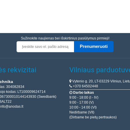
Sužinokite naujienas bei išskirtinius pasiūlymus pirmieji!
Prenumeruoti
s rekvizitai
Vilniaus parduotuv
Vytenio g. 20, LT-03229 Vilnius, Liet
chnika
+370 64502448
das: 304082834
ojo kodas: LT100009624714
Darbo laikas
T367300010144143930 (Swedbank)
9:00 - 18:00 (I - IV)
BALT22
9:00 - 17:00 (V)
info@anodas.lt
10:00 - 14:00 (VI)
Nedirbame (VII)
(Dirbame be pietų pertraukos)