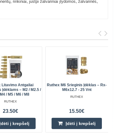
,
,
,
,
nentų
rinkiniai
justpi žalvariniai įlydomos
žalvarinės
 Litavimo Antgaliai
Ruthex M6 Srieginis Įdėklas – Rx-
Ruthex M8 
 Įdėklams – M2 / M2.5 /
M6x12.7 - 25 Vnt
M
 M4 / M5 / M6 / M8
RUTHEX
RUTHEX
23.50€
15.50€
Įdėti į krepšelį
Įdėti į krepšelį