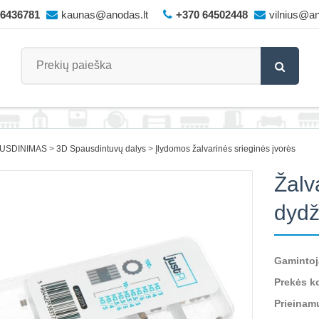
66436781
kaunas@anodas.lt
+370 64502448
vilnius@an
AUSDINIMAS
3D Spausdintuvų dalys
Įlydomos žalvarinės srieginės įvorės
Žalva
dydž
Gamintoj
Prekės k
Prieinam