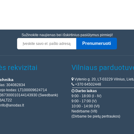
Sužinokite naujienas bei išskirtinius pasiūlymus pirmieji!
Prenumeruoti
s rekvizitai
Vilniaus parduotuv
Vytenio g. 20, LT-03229 Vilnius, Liet
chnika
+370 64502448
das: 304082834
ojo kodas: LT100009624714
Darbo laikas
T367300010144143930 (Swedbank)
9:00 - 18:00 (I - IV)
BALT22
9:00 - 17:00 (V)
info@anodas.lt
10:00 - 14:00 (VI)
Nedirbame (VII)
(Dirbame be pietų pertraukos)