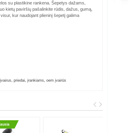
vielos su plastikine rankena. Šepetys dažams,
nuo kietų paviršių pašalinkite rūdis, dažus, gumą,
isur, kur naudojant plieninį šepetį galima
,
,
,
įvairus
priedai
įrankiams
oem įvairūs
ausia