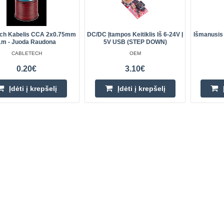
ech Kabelis CCA 2x0.75mm
DC/DC Įtampos Keitiklis Iš 6-24V Į
Išmanusis 
1m - Juoda Raudona
5V USB (STEP DOWN)
CABLETECH
OEM
0.20€
3.10€
Įdėti į krepšelį
Įdėti į krepšelį