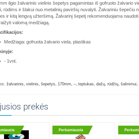
m ilgio žalvarinis vielinis šepetys pagamintas iš gofruoto žalvario 
i, rūdims ir šlakui nuo metalinių paviršių nuvalyti. Žalvariniu šepečiu 
es ir kitą lengvą užteršimą. Žalvarinį šepetį rekomenduojama naudoti v
raižyti valomą medžiagą.
ifikacijos:
Medžiaga: gofruota žalvario viela, plastikas
kinyje:
- 1vnt.
,
,
,
,
,
,
,
,
,
os:
žalvarinis
vielinis
šepetys
170mm
–
teptukas
dažų
rūdžių
šalinimui
jusios prekės
amiausia
Perkamiausia
Perkami