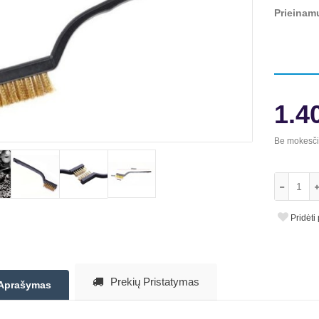
Prieinam
1.4
Be mokesč
Pridėti
Prekių Pristatymas
Aprašymas