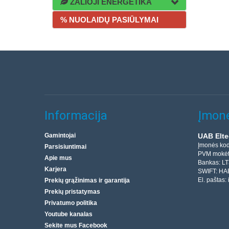
ŽALIOJI ENERGETIKA
% NUOLAIDŲ PASIŪLYMAI
Informacija
Įmonė
Gamintojai
UAB Elte
Įmonės ko
Parsisiuntimai
PVM mokėt
Apie mus
Bankas: L
Karjera
SWIFT: HA
El. paštas:
Prekių grąžinimas ir garantija
Prekių pristatymas
Privatumo politika
Youtube kanalas
Sekite mus Facebook