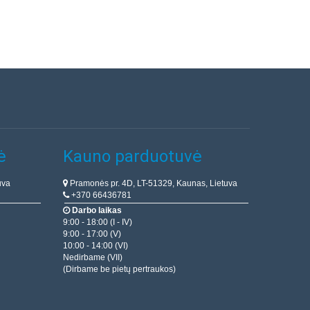
ė
Kauno parduotuvė
uva
Pramonės pr. 4D, LT-51329, Kaunas, Lietuva
+370 66436781
Darbo laikas
9:00 - 18:00 (I - IV)
9:00 - 17:00 (V)
10:00 - 14:00 (VI)
Nedirbame (VII)
(Dirbame be pietų pertraukos)