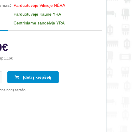
umas:
Parduotuvėje Vilniuje NĖRA
Parduotuvėje Kaune YRA
Centriniame sandėlyje YRA
0€
ių:
1.16€
Įdėti į krepšelį
 prie norų sąrašo