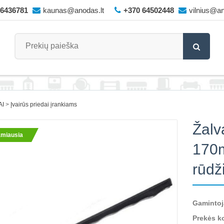
66436781
kaunas@anodas.lt
+370 64502448
vilnius@an
AI
Įvairūs priedai įrankiams
Žalv
miausia
170m
rūdž
Gamintoj
Prekės k