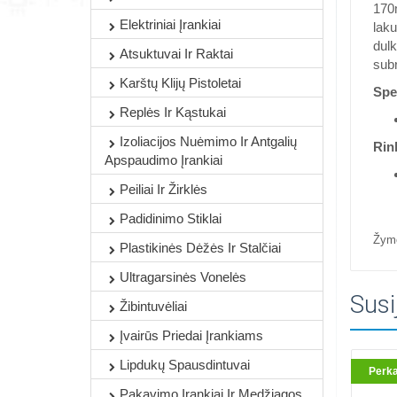
170m
Elektriniai Įrankiai
laku
dulk
Atsuktuvai Ir Raktai
sub
Karštų Klijų Pistoletai
Spec
Replės Ir Kąstukai
Izoliacijos Nuėmimo Ir Antgalių
Rin
Apspaudimo Įrankiai
Peiliai Ir Žirklės
Padidinimo Stiklai
Žym
Plastikinės Dėžės Ir Stalčiai
Ultragarsinės Vonelės
Susi
Žibintuvėliai
Įvairūs Priedai Įrankiams
Lipdukų Spausdintuvai
Perk
Pakavimo Įrankiai Ir Medžiagos