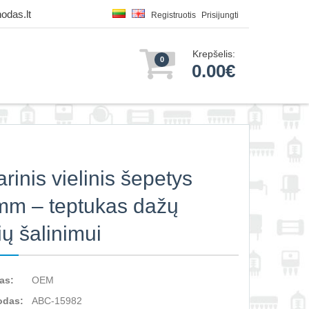
odas.lt
Registruotis
Prisijungti
Krepšelis:
0
0.00€
arinis vielinis šepetys
m – teptukas dažų
ių šalinimui
as:
OEM
odas:
ABC-15982