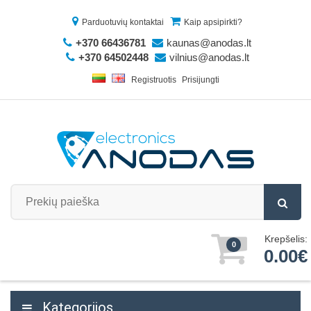
Parduotuvių kontaktai
Kaip apsipirkti?
+370 66436781
kaunas@anodas.lt
+370 64502448
vilnius@anodas.lt
Registruotis
Prisijungti
Krepšelis:
0
0.00€
Kategorijos