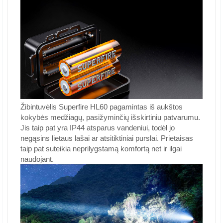
Žibintuvėlis Superfire HL60 pagamintas iš aukštos
kokybės medžiagų, pasižyminčių išskirtiniu patvarumu.
Jis taip pat yra IP44 atsparus vandeniui, todėl jo
negąsins lietaus lašai ar atsitiktiniai purslai. Prietaisas
taip pat suteikia neprilygstamą komfortą net ir ilgai
naudojant.