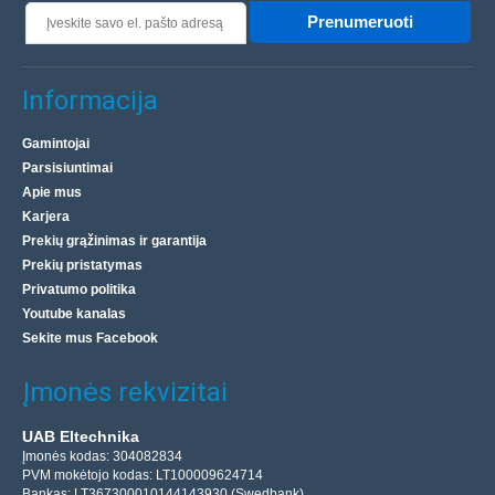
Prenumeruoti
Informacija
Gamintojai
Parsisiuntimai
Apie mus
Karjera
Prekių grąžinimas ir garantija
Prekių pristatymas
Privatumo politika
Youtube kanalas
Sekite mus Facebook
Įmonės rekvizitai
UAB Eltechnika
Įmonės kodas: 304082834
PVM mokėtojo kodas: LT100009624714
Bankas: LT367300010144143930 (Swedbank)