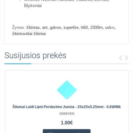
Blyksniai
,
,
,
,
,
,
,
Žymos:
žibintas
ant
galvos
superfire
hl60
2300lm
usb-c
žibintuvėliai žibintai
Susijusios prekės
Šilumai Laidi Lipni Perdavimo Juosta - 25x25x0.25mm - 0.6W/mk
ODSEVEN
1.00€