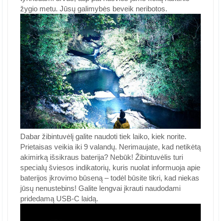
žygio metu. Jūsų galimybės beveik neribotos.
Dabar žibintuvėlį galite naudoti tiek laiko, kiek norite.
Prietaisas veikia iki 9 valandų. Nerimaujate, kad netikėtą
akimirką išsikraus baterija? Nebūk! Žibintuvėlis turi
specialų šviesos indikatorių, kuris nuolat informuoja apie
baterijos įkrovimo būseną – todėl būsite tikri, kad niekas
jūsų nenustebins! Galite lengvai įkrauti naudodami
pridedamą USB-C laidą.