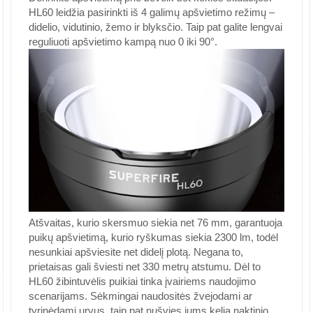
HL60 leidžia pasirinkti iš 4 galimų apšvietimo režimų –
didelio, vidutinio, žemo ir blyksčio. Taip pat galite lengvai
reguliuoti apšvietimo kampą nuo 0 iki 90°.
Atšvaitas, kurio skersmuo siekia net 76 mm, garantuoja
puikų apšvietimą, kurio ryškumas siekia 2300 lm, todėl
nesunkiai apšviesite net didelį plotą. Negana to,
prietaisas gali šviesti net 330 metrų atstumu. Dėl to
HL60 žibintuvėlis puikiai tinka įvairiems naudojimo
scenarijams. Sėkmingai naudositės žvejodami ar
tyrinėdami urvus, taip pat nušvies jums kelią naktinio