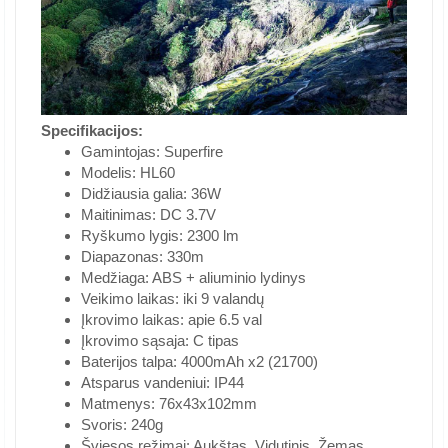
Specifikacijos:
Gamintojas: Superfire
Modelis: HL60
Didžiausia galia: 36W
Maitinimas: DC 3.7V
Ryškumo lygis: 2300 lm
Diapazonas: 330m
Medžiaga: ABS + aliuminio lydinys
Veikimo laikas: iki 9 valandų
Įkrovimo laikas: apie 6.5 val
Įkrovimo sąsaja: C tipas
Baterijos talpa: 4000mAh x2 (21700)
Atsparus vandeniui: IP44
Matmenys: 76x43x102mm
Svoris: 240g
Šviesos režimai: Aukštas, Vidutinis, Žemas,