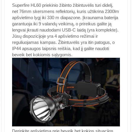
Superfire HL60 priekinio žibinto žibintuvėlis turi didelį,
net 76mm skersmens reflektorių, kuris užtikrina 2300lm
apšvietimo lygį iki 330 m diapazone. Įkraunama baterija
garantuoja iki 9 valandų veikimą, o prireikus galite ją
lengvai įkrauti naudodami USB-C laidą (yra komplekte).
Jūsų dispozicijoje yra 4 apšvietimo režimai ir
reguliuojamas kampas. Žibintuvėlis yra itin patogus, o
IP44 apsaugos laipsnis reiškia, kad jį galite naudoti
beveik bet kokiomis sąlygomis.
Derinkite apšvietimą prie beveik bet kokios situacijos.