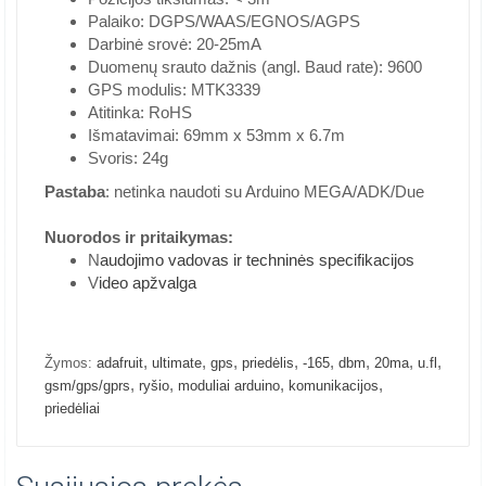
Palaiko: DGPS/WAAS/EGNOS/AGPS
Darbinė srovė: 20-25mA
Duomenų srauto dažnis (angl. Baud rate): 9600
GPS modulis: MTK3339
Atitinka: RoHS
Išmatavimai: 69mm x 53mm x 6.7m
Svoris: 24g
Pastaba
: netinka naudoti su Arduino MEGA/ADK/Due
Nuorodos ir pritaikymas:
N
audojimo vadovas ir techninės specifikacijos
V
ideo apžvalga
,
,
,
,
,
,
,
,
Žymos:
adafruit
ultimate
gps
priedėlis
-165
dbm
20ma
u.fl
,
,
,
,
gsm/gps/gprs
ryšio
moduliai arduino
komunikacijos
priedėliai