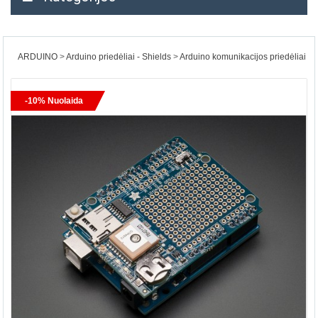
ARDUINO
Arduino priedėliai - Shields
Arduino komunikacijos priedėliai
-10% Nuolaida