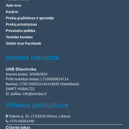
Apie mus
Karjera
Prekių grąžinimas ir garantija
Prekių pristatymas
Privatumo politika
Youtube kanalas
Sekite mus Facebook
Įmonės rekvizitai
UAB Eltechnika
Įmonės kodas: 304082834
PVM mokėtojo kodas: LT100009624714
Bankas: LT367300010144143930 (Swedbank)
SWIFT: HABALT22
El. paštas:
info@anodas.lt
Vilniaus parduotuvė
Vytenio g. 20, LT-03229 Vilnius, Lietuva
+370 64502448
Darbo laikas