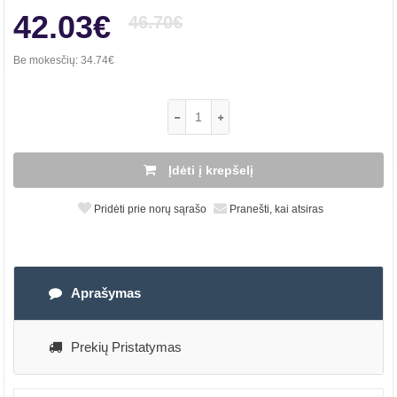
42.03€
46.70€
Be mokesčių:
34.74€
Įdėti į krepšelį
Pridėti prie norų sąrašo
Pranešti, kai atsiras
Aprašymas
Prekių Pristatymas