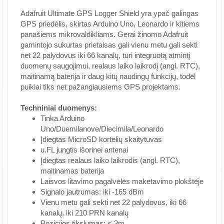
Adafruit Ultimate GPS Logger Shield yra ypač galingas
GPS priedėlis, skirtas Arduino Uno, Leonardo ir kitiems
panašiems mikrovaldikliams. Gerai žinomo Adafruit
gamintojo sukurtas prietaisas gali vienu metu gali sekti
net 22 palydovus iki 66 kanalų, turi integruotą atmintį
duomenų saugojimui, realaus laiko laikrodį (angl. RTC),
maitinamą baterija ir daug kitų naudingų funkcijų, todėl
puikiai tiks net pažangiausiems GPS projektams.
Techniniai duomenys:
Tinka Arduino
Uno/Duemilanove/Diecimila/Leonardo
Įdiegtas MicroSD kortelių skaitytuvas
u.FL jungtis išorinei antenai
Įdiegtas realaus laiko laikrodis (angl. RTC),
maitinamas baterija
Laisvos litavimo pagalvėlės maketavimo plokštėje
Signalo jautrumas: iki -165 dBm
Vienu metu gali sekti net 22 palydovus, iki 66
kanalų, iki 210 PRN kanalų
Pozicijos tikslumas: < 3m