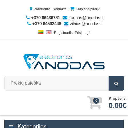
Parduotuvių kontaktai
Kaip apsipirkti?
+370 66436781
kaunas@anodas.lt
+370 64502448
vilnius@anodas.lt
Registruotis
Prisijungti
Krepšelis:
0
0.00€
Kategorijos