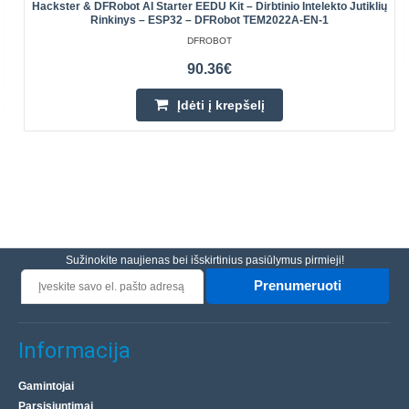
Hackster & DFRobot AI Starter EEDU Kit – Dirbtinio Intelekto Jutiklių
Rinkinys – ESP32 – DFRobot TEM2022A-EN-1
DFROBOT
90.36€
Įdėti į krepšelį
Sužinokite naujienas bei išskirtinius pasiūlymus pirmieji!
Prenumeruoti
Informacija
Gamintojai
Parsisiuntimai