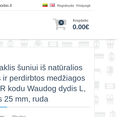
odas.lt
Registruotis
Prisijungti
Krepšelis:
0
0.00€
aklis šuniui iš natūralios
 ir perdirbtos medžiagos
R kodu Waudog dydis L,
is 25 mm, ruda
as:
Waudog