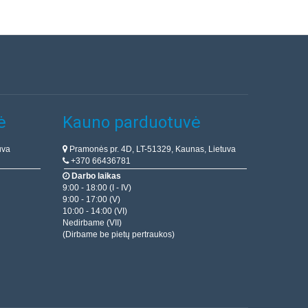
ė
Kauno parduotuvė
uva
Pramonės pr. 4D, LT-51329, Kaunas, Lietuva
+370 66436781
Darbo laikas
9:00 - 18:00 (I - IV)
9:00 - 17:00 (V)
10:00 - 14:00 (VI)
Nedirbame (VII)
(Dirbame be pietų pertraukos)