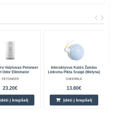
ro Valytuvas Petoneer
Interaktyvus Katės Žaislas
Keramini
t Odor Eliminator
Linksma Pikta Sraigė (mėlyna)
PETONEER
CHEERBLE
23.20€
13.80€
Įdėti į krepšelį
Įdėti į krepšelį