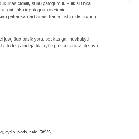
ukurtas didelių šunų patogumui. Puikiai tinka
uikiai tinka ir patogus kasdienių
iau pakankamai tvirtas, kad atitiktų didelių šunų
i jūsų šuo pasiklysta, bet kas gali nuskaityti
tą, todėl padidėja tikimybė greitai sugrąžinti savo
,
,
,
,
og
dydis
plotis
ruda
58936