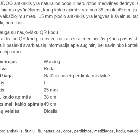
OG antkaklis yra natūralios odos ir perdirbtos medvilnės derinys, s
niams gyvūnėliams, kurių kaklo apimtis yra nuo 38 cm iki 49 cm, jis p
vaikščiojimų metu. 15 mm pločio antkaklis yra lengvas ir švelnus, tač
lių poreikius.
auga su naujovišku QR kodu
aklis turi QR kodą, kuris veikia kaip skaitmeninis jūsų šuns pasas. Je
 ir pasiekti svarbiausią informaciją apie augintinį bei savininko kontak
ntinį namo.
intojas
Waudog
lva
Ruda
žiaga
Natūrali oda + perdirbta medvilnė
is
L
tis
25 mm
. kaklo apimtis
38 cm
simali kaklo apimtis
49 cm
ų veislės
Didelis
,
,
,
,
,
,
,
,
os:
antkaklis
šuniui
iš
natūralios
odos
perdirbtos
medžiagos
kodu
waud