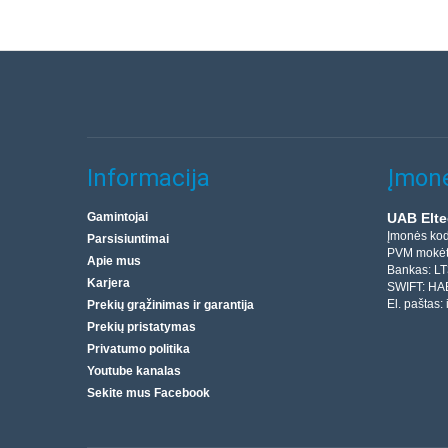
Informacija
Įmonė
Gamintojai
UAB Elte
Įmonės ko
Parsisiuntimai
PVM mokėt
Apie mus
Bankas: L
Karjera
SWIFT: HA
El. paštas:
Prekių grąžinimas ir garantija
Prekių pristatymas
Privatumo politika
Youtube kanalas
Sekite mus Facebook