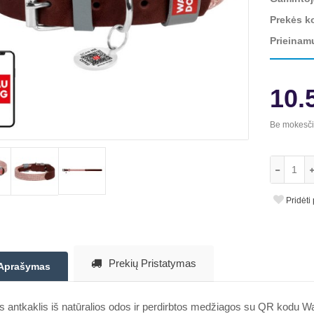
Prekės k
Prieinam
10.
Be mokesč
Pridėti
Prekių Pristatymas
Aprašymas
 antkaklis iš natūralios odos ir perdirbtos medžiagos su QR kodu Wa