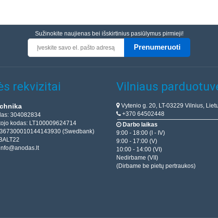
Sužinokite naujienas bei išskirtinius pasiūlymus pirmieji!
Prenumeruoti
s rekvizitai
Vilniaus parduotuv
Vytenio g. 20, LT-03229 Vilnius, Liet
chnika
+370 64502448
das: 304082834
ojo kodas: LT100009624714
Darbo laikas
T367300010144143930 (Swedbank)
9:00 - 18:00 (I - IV)
BALT22
9:00 - 17:00 (V)
info@anodas.lt
10:00 - 14:00 (VI)
Nedirbame (VII)
(Dirbame be pietų pertraukos)