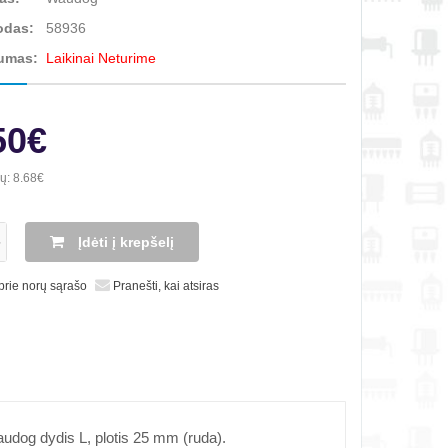
odas:
58936
umas:
Laikinai Neturime
50€
ių:
8.68€
Įdėti į krepšelį
 prie norų sąrašo
Pranešti, kai atsiras
udog dydis L, plotis 25 mm (ruda).