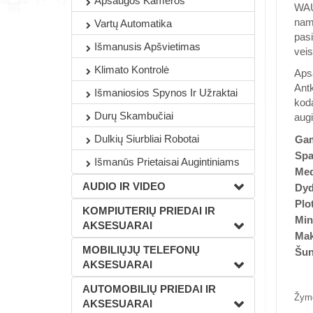
Apsaugos Kameros
WAUD
nami
Vartų Automatika
pasi
Išmanusis Apšvietimas
veis
Klimato Kontrolė
Aps
Antk
Išmaniosios Spynos Ir Užraktai
kodą
Durų Skambučiai
augi
Dulkių Siurbliai Robotai
Gam
Spa
Išmanūs Prietaisai Augintiniams
Med
AUDIO IR VIDEO
Dyd
Plo
KOMPIUTERIŲ PRIEDAI IR
Min
AKSESUARAI
Mak
MOBILIŲJŲ TELEFONŲ
Šun
AKSESUARAI
AUTOMOBILIŲ PRIEDAI IR
Žym
AKSESUARAI