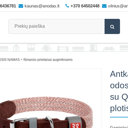
66436781
kaunas@anodas.lt
+370 64502448
vilnius@an
USIS NAMAS
Išmanūs prietaisai augintiniams
Antk
odos
su Q
plot
Gamintoj