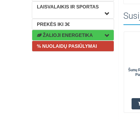
LAISVALAIKIS IR SPORTAS
Susi
PREKĖS IKI 3€
ŽALIOJI ENERGETIKA
% NUOLAIDŲ PASIŪLYMAI
Šunų R
Pa