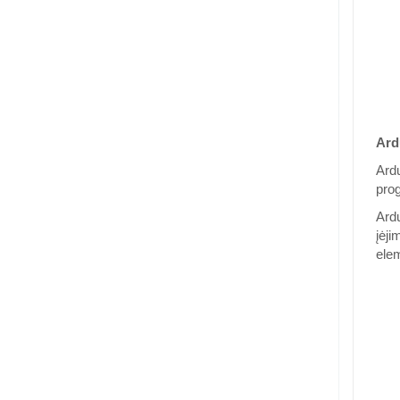
Ard
Ardu
prog
Ardu
įėji
elem