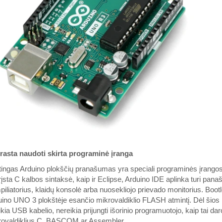
rasta naudoti skirta programinė įranga
ingas Arduino plokščių pranašumas yra speciali programinės įrangos 
įsta C kalbos sintaksė, kaip ir Eclipse, Arduino IDE aplinka turi panaš
iliatorius, klaidų konsolė arba nuosekliojo prievado monitorius. Boot
ino UNO 3 plokštėje esančio mikrovaldiklio FLASH atmintį. Dėl šios pr
ikia USB kabelio, nereikia prijungti išorinio programuotojo, kaip tai 
rovaldiklius C, BASCOM ar Assembler.