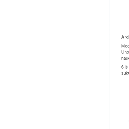
Ard
Modu
Uno 
naud
6 iš
suku