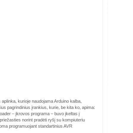
aplinka, kurioje naudojama Arduino kalba,
ius pagrindinius įrankius, kurie, be kita ko, apima:
loader – įkrovos programa – buvo įkeltas į
iežasties norint pradėti ryšį su kompiuteriu
daroma programuojant standartinius AVR