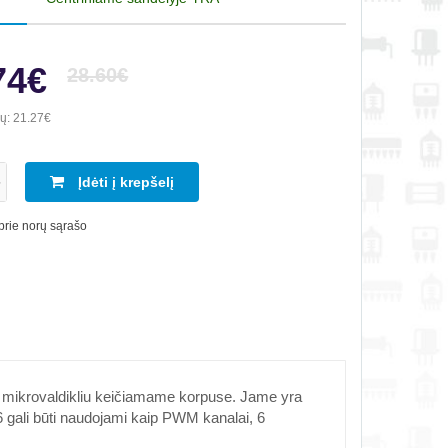
74€
28.60€
ių:
21.27€
Įdėti į krepšelį
 prie norų sąrašo
mikrovaldikliu keičiamame korpuse. Jame yra
6 gali būti naudojami kaip PWM kanalai, 6