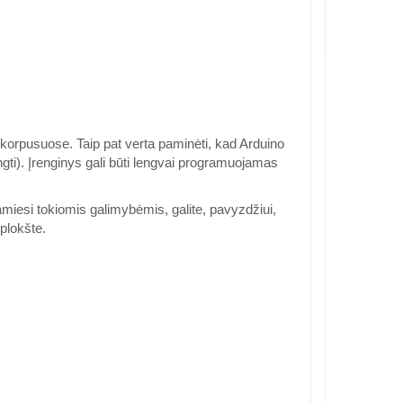
orpusuose. Taip pat verta paminėti, kad Arduino
gti). Įrenginys gali būti lengvai programuojamas
amiesi tokiomis galimybėmis, galite, pavyzdžiui,
plokšte.