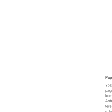
Pap
Ypat
pagr
komp
Ardu
tere
mik