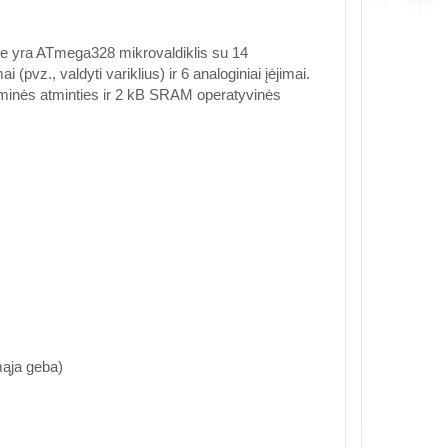
tėje yra ATmega328 mikrovaldiklis su 14
(pvz., valdyti variklius) ir 6 analoginiai įėjimai.
aminės atminties ir 2 kB SRAM operatyvinės
amąja geba)