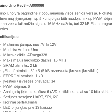
uino Uno Rev3 – A000066
ino Uno yra pagrindinė ir populiariausia visos serijos versija. Plokš
tmeninių įėjimų/išėjimų, iš kurių 6 gali būti naudojami kaip PWM išėjimai 
ema veikia laikrodžio signalu 16 MHz dažniu, turi 32 kB Flash progr
nties.
ifikacijos:
Maitinimo įtampa: nuo 7V iki 12V
Modelis: Arduino Uno
Mikrovaldiklis: ATmega328
Maksimalus laikrodžio dažnis: 16 MHz
SRAM atmintis: 2 kB
„Flash“ atmintis: 32 kB (5 kB rezervuota įkrovos įkrovikliui)
EEPROM atmintis: 1 kB
Įvesties / išvesties prievadai: 14
PWM išėjimai: 6
Analoginių įėjimų skaičius: 6 (A/D keitiklio kanalai su 10 bitų skiri
Serijinės sąsajos: UART, SPI, I2C
Išoriniai pertraukimai
LED prijungtas prie 13 kaiščio