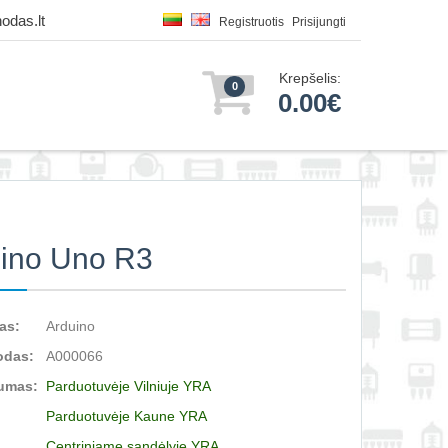
odas.lt
Registruotis
Prisijungti
Krepšelis:
0
0.00€
ino Uno R3
as:
Arduino
odas:
A000066
umas:
Parduotuvėje Vilniuje YRA
Parduotuvėje Kaune YRA
Centriniame sandėlyje YRA