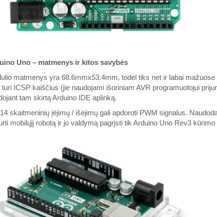
uino Uno – matmenys ir kitos savybės
lio matmenys yra 68.6mmx53.4mm, todėl tiks net ir labai mažuose k
turi ICSP kaiščius (jie naudojami išoriniam AVR programuotojui prijun
ojant tam skirtą Arduino IDE aplinką.
 14 skaitmeninių įėjimų / išėjimų gali apdoroti PWM signalus. Naudod
rti mobilųjį robotą ir jo valdymą pagrįsti tik Arduino Uno Rev3 kūrimo 