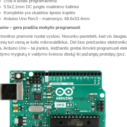
USB A lizdas programavimui
5.5x2.1mm DC jungtis maitinimo šaltiniui
Komplekte yra skaidrios lipnios kojelės
Arduino Uno Rev3 – matmenys: 68.6x53.4mm
uino – gera pradžia mokytis programuoti
tronikos pramonė nuolat vystosi. Nesunku pastebėti, kad vis daugiau v
nių turi vieną ar kelis mikrovaldiklius. Dėl šios priežasties elektroni
. Arduino Uno – tai įrankis, leidžiantis greitai išmokti programuoti ele
dymo mygtukų ir valdymo šviesos diodų) iki pažangių prototipų (pvz