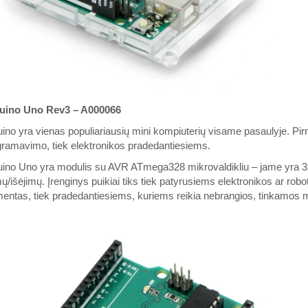
uino Uno Rev3 – A000066
ino yra vienas populiariausių mini kompiuterių visame pasaulyje. Pirmo
ramavimo, tiek elektronikos pradedantiesiems.
ino Uno yra modulis su AVR ATmega328 mikrovaldikliu – jame yra 32
mų/išėjimų. Įrenginys puikiai tiks tiek patyrusiems elektronikos ar robo
entas, tiek pradedantiesiems, kuriems reikia nebrangios, tinkamos