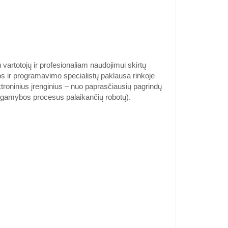
artotojų ir profesionaliam naudojimui skirtų
kos ir programavimo specialistų paklausa rinkoje
ktroninius įrenginius – nuo ​​paprasčiausių pagrindų
. gamybos procesus palaikančių robotų).