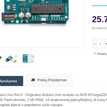
25.
Be mokesč
Pridėti
Prekių Pristatymas
Aprašymas
uino Uno Rev3 - Originalus Arduino Uno modulis su AVR ATmega328 
B Flash atmintis, 2 kB RAM, 14 skaitmeninių įėjimų/išėjimų, iš kurių 
oginiai įėjimai ir populiarios ryšio sąsajos.