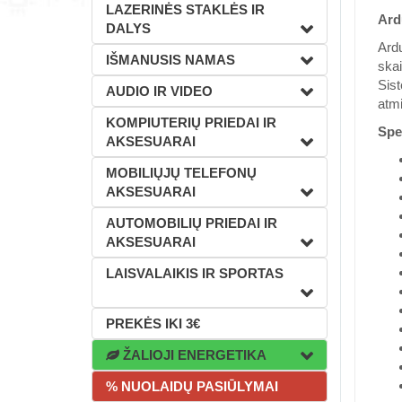
LAZERINĖS STAKLĖS IR
Ard
DALYS
Ardu
IŠMANUSIS NAMAS
skai
Sist
AUDIO IR VIDEO
atmi
KOMPIUTERIŲ PRIEDAI IR
Spec
AKSESUARAI
MOBILIŲJŲ TELEFONŲ
AKSESUARAI
AUTOMOBILIŲ PRIEDAI IR
AKSESUARAI
LAISVALAIKIS IR SPORTAS
PREKĖS IKI 3€
ŽALIOJI ENERGETIKA
% NUOLAIDŲ PASIŪLYMAI