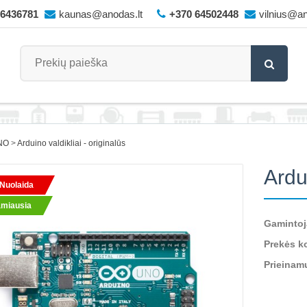
66436781
kaunas@anodas.lt
+370 64502448
vilnius@an
NO
Arduino valdikliai - originalūs
Ardu
Nuolaida
miausia
Gamintoj
Prekės k
Prieinam