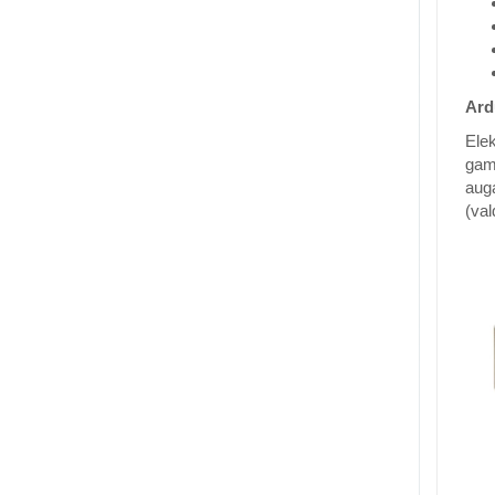
Ard
Elek
gami
auga
(val