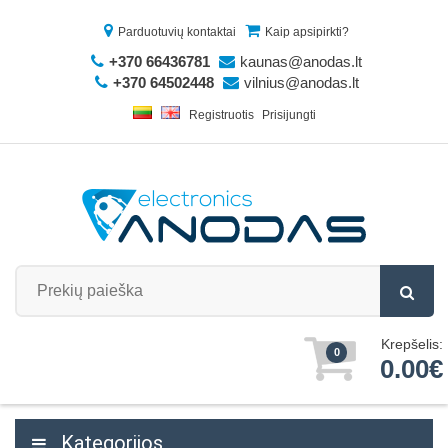
Parduotuvių kontaktai
Kaip apsipirkti?
+370 66436781
kaunas@anodas.lt
+370 64502448
vilnius@anodas.lt
Registruotis
Prisijungti
Krepšelis:
0
0.00€
Kategorijos