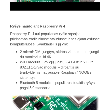
Ryšys naudojant Raspberry Pi 4
Raspberry Pi 4 turi populiarias ryšio sąsajas,
prieinamas tradiciniuose staliniuose ir nešiojamuosiuose
kompiuteriuose. Svarbiausi iš jų yra:
2 microHDMI jungtys, skirtos vienu metu prijungti
du monitorius iki 4K.
WiFi modulis – dviejų juostų 2,4 GHz ir 5 GHz
802.11b/g/n/ac modulis – dirbantis su
tvarkyklėmis naujausioje Raspbian / NOOBs
sistemoje.
Bluetooth 5 modulis – populiarus belaidis ryšys
pagal 5.0 standartą