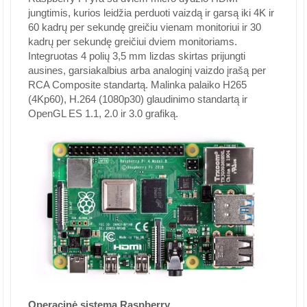
jungtimis, kurios leidžia perduoti vaizdą ir garsą iki 4K ir
60 kadrų per sekundę greičiu vienam monitoriui ir 30
kadrų per sekundę greičiui dviem monitoriams.
Integruotas 4 polių 3,5 mm lizdas skirtas prijungti
ausines, garsiakalbius arba analoginį vaizdo įrašą per
RCA Composite standartą. Malinka palaiko H265
(4Kp60), H.264 (1080p30) glaudinimo standartą ir
OpenGL ES 1.1, 2.0 ir 3.0 grafiką.
Operacinė sistema Raspberry