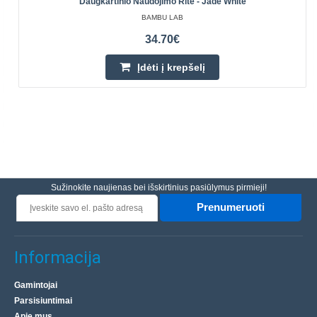
Daugkartinio Naudojimo Ritė - Jade White
BAMBU LAB
34.70€
Įdėti į krepšelį
Sužinokite naujienas bei išskirtinius pasiūlymus pirmieji!
Prenumeruoti
Informacija
Gamintojai
Parsisiuntimai
Apie mus