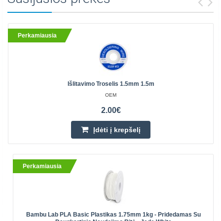
Perkamiausia
Išlitavimo Troselis 1.5mm 1.5m
OEM
2.00€
Įdėti į krepšelį
Perkamiausia
Bambu Lab PLA Basic Plastikas 1.75mm 1kg - Pridedamas Su