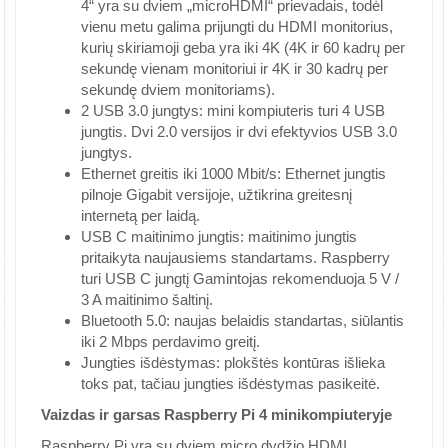
4“ yra su dviem „microHDMI“ prievadais, todėl
vienu metu galima prijungti du HDMI monitorius,
kurių skiriamoji geba yra iki 4K (4K ir 60 kadrų per
sekundę vienam monitoriui ir 4K ir 30 kadrų per
sekundę dviem monitoriams).
2 USB 3.0 jungtys: mini kompiuteris turi 4 USB
jungtis. Dvi 2.0 versijos ir dvi efektyvios USB 3.0
jungtys.
Ethernet greitis iki 1000 Mbit/s: Ethernet jungtis
pilnoje Gigabit versijoje, užtikrina greitesnį
internetą per laidą.
USB C maitinimo jungtis: maitinimo jungtis
pritaikyta naujausiems standartams. Raspberry
turi USB C jungtį Gamintojas rekomenduoja 5 V /
3 A maitinimo šaltinį.
Bluetooth 5.0: naujas belaidis standartas, siūlantis
iki 2 Mbps perdavimo greitį.
Jungties išdėstymas: plokštės kontūras išlieka
toks pat, tačiau jungties išdėstymas pasikeitė.
Vaizdas ir garsas Raspberry Pi 4 minikompiuteryje
Raspberry Pi yra su dviem micro dydžio HDMI