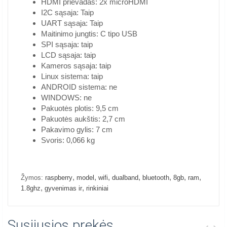
HDMI prievadas: 2x microHDMI
I2C sąsaja: Taip
UART sąsaja: Taip
Maitinimo jungtis: C tipo USB
SPI sąsaja: taip
LCD sąsaja: taip
Kameros sąsaja: taip
Linux sistema: taip
ANDROID sistema: ne
WINDOWS: ne
Pakuotės plotis: 9,5 cm
Pakuotės aukštis: 2,7 cm
Pakavimo gylis: 7 cm
Svoris: 0,066 kg
,
,
,
,
,
,
,
Žymos:
raspberry
model
wifi
dualband
bluetooth
8gb
ram
,
,
1.8ghz
gyvenimas ir
rinkiniai
Susijusios prekės