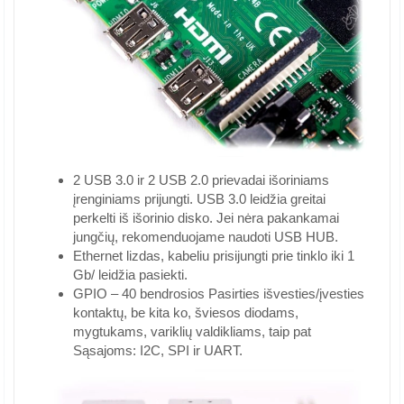
2 USB 3.0 ir 2 USB 2.0 prievadai išoriniams
įrenginiams prijungti. USB 3.0 leidžia greitai
perkelti iš išorinio disko. Jei nėra pakankamai
jungčių, rekomenduojame naudoti USB HUB.
Ethernet lizdas, kabeliu prisijungti prie tinklo iki 1
Gb/ leidžia pasiekti.
GPIO – 40 bendrosios Pasirties išvesties/įvesties
kontaktų, be kita ko, šviesos diodams,
mygtukams, variklių valdikliams, taip pat
Sąsajoms: I2C, SPI ir UART.