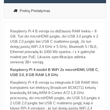
Prekių Pristatymas
Raspberry Pi 4 B versija su didžiausiu RAM kiekiu – 8
GB. Turi dvi microHDMI jungtis, dvi USB 3.0 jungtis ir 2
USB 2.0 jungtis bei USB C maitinimo jungtį. Jis turi
dviejų juostų WiFi 2.4 GHz ir 5 GHz, Bluetooth 5 / BLE,
Ethernet prievadą iki 1000 Mb spartos. / s ir galimybė
maitinti per PoE. Likusios specifikacijos atitinka
senesnę 3B+ versiją.
Raspberry Pi 4 model B WiFi 2x microHDMI, USB C,
USB 3.0, 8 GB RAM 1.8 GHz
Raspberry Pi 4 B versija su integruota 8 GB RAM! Mini
kompiuteris turi efektyvų Broadcom BCM2711 keturių
branduolių 64 bitų ARM-8 Cortex-A72 1,8 GHz
procesorių, dvi microHDMI jungtis, dvi USB 3.0 jungtis ir
2 USB 2.0 jungtis bei USB C maitinimo jungtį, kaip ir
kitose RPi 4 versijose , jis turi dviejų juostų WiFi 2,4