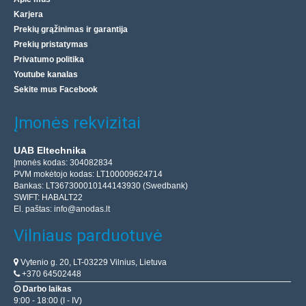
Karjera
Prekių grąžinimas ir garantija
Prekių pristatymas
Privatumo politika
Youtube kanalas
Sekite mus Facebook
Įmonės rekvizitai
UAB Eltechnika
Įmonės kodas: 304082834
PVM mokėtojo kodas: LT100009624714
Bankas: LT367300010144143930 (Swedbank)
SWIFT: HABALT22
El. paštas:
info@anodas.lt
Vilniaus parduotuvė
Vytenio g. 20, LT-03229 Vilnius, Lietuva
+370 64502448
Darbo laikas
9:00 - 18:00 (I - IV)