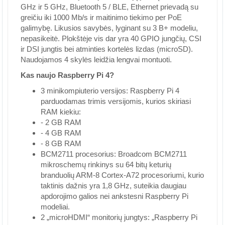
GHz ir 5 GHz, Bluetooth 5 / BLE, Ethernet prievadą su
greičiu iki 1000 Mb/s ir maitinimo tiekimo per PoE
galimybę. Likusios savybės, lyginant su 3 B+ modeliu,
nepasikeitė. Plokštėje vis dar yra 40 GPIO jungčių, CSI
ir DSI jungtis bei atminties kortelės lizdas (microSD).
Naudojamos 4 skylės leidžia lengvai montuoti.
Kas naujo Raspberry Pi 4?
3 minikompiuterio versijos: Raspberry Pi 4
parduodamas trimis versijomis, kurios skiriasi
RAM kiekiu:
- 2 GB RAM
- 4 GB RAM
- 8 GB RAM
BCM2711 procesorius: Broadcom BCM2711
mikroschemų rinkinys su 64 bitų keturių
branduolių ARM-8 Cortex-A72 procesoriumi, kurio
taktinis dažnis yra 1,8 GHz, suteikia daugiau
apdorojimo galios nei ankstesni Raspberry Pi
modeliai.
2 „microHDMI“ monitorių jungtys: „Raspberry Pi