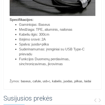
Specifikacijos:
Gamintojas: Baseus
Medžiaga: TPE, aliuminis, nailonas
Kabeliu ilgis: 300cm
Išėjimo srovė: 2A
Spalva: juoda+pilka
Suderinamumas: įrenginiai su USB Type-C
prievadu
Funkcijos Duomenų perdavimas,
sinchronizavimas, įkrovimas
,
,
,
,
,
,
Žymos:
baseus
cafule
usb-c
kabelis
juodas
pilkas
laidai
Susijusios prekės