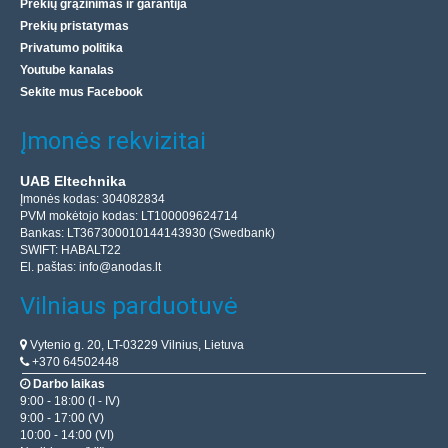
Prekių grąžinimas ir garantija
Prekių pristatymas
Privatumo politika
Youtube kanalas
Sekite mus Facebook
Įmonės rekvizitai
UAB Eltechnika
Įmonės kodas: 304082834
PVM mokėtojo kodas: LT100009624714
Bankas: LT367300010144143930 (Swedbank)
SWIFT: HABALT22
El. paštas:
info@anodas.lt
Vilniaus parduotuvė
Vytenio g. 20, LT-03229 Vilnius, Lietuva
+370 64502448
Darbo laikas
9:00 - 18:00 (I - IV)
9:00 - 17:00 (V)
10:00 - 14:00 (VI)