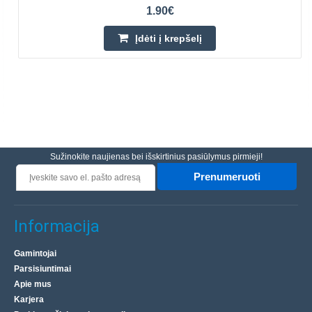
1.90€
Įdėti į krepšelį
Sužinokite naujienas bei išskirtinius pasiūlymus pirmieji!
Prenumeruoti
Informacija
Gamintojai
Parsisiuntimai
Apie mus
Karjera