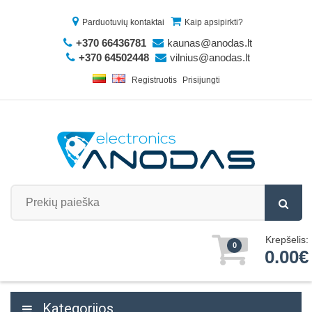
Parduotuvių kontaktai
Kaip apsipirkti?
+370 66436781
kaunas@anodas.lt
+370 64502448
vilnius@anodas.lt
Registruotis
Prisijungti
Krepšelis:
0
0.00€
Kategorijos