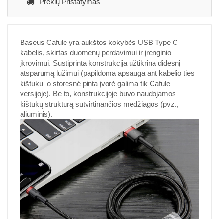
Prekių Pristatymas
Baseus Cafule yra aukštos kokybės USB Type C
kabelis, skirtas duomenų perdavimui ir įrenginio
įkrovimui. Sustiprinta konstrukcija užtikrina didesnį
atsparumą lūžimui (papildoma apsauga ant kabelio ties
kištuku, o storesnė pinta įvorė galima tik Cafule
versijoje). Be to, konstrukcijoje buvo naudojamos
kištukų struktūrą sutvirtinančios medžiagos (pvz.,
aliuminis).