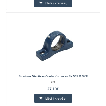
Įdėti į krepšelį
Įdėti į krepšelį
Pridėti prie pageidavimų sąrašo
Stovimas Vientisas Guolio Korpusas SY 505 M.SKF
SKF
Spygliuotas velenas 16 x 20 - 1000mm
27.10€
QC - QUALITY CONTROL
Įdėti į krepšelį
Smeigtas velenas 16x20 yra mašinos elementas,