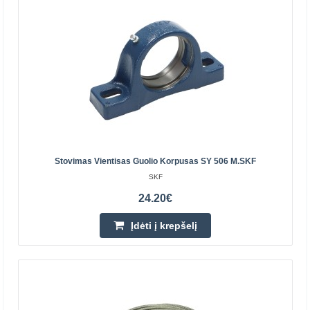
Bambu Lab dūmų vėdinimo vamzdis 2m
BAMBU LAB
Bambu Lab dūmų vėdinimo vamzdis (2m) yra speciali
išmetimo žarna, skirta saugiai nukreipti kenksmingus
garus ir dujas, susidarančius įrenginio veikimo metu, ypa..
42.80€
Stovimas Vientisas Guolio Korpusas SY 506 M.SKF
SKF
Prekių Pristatymas 4-7 D.d.
24.20€
Įdėti į krepšelį
Įdėti į krepšelį
Pridėti prie pageidavimų sąrašo