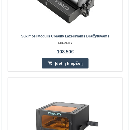
Sukimosi Modulis Creality Lazeriniams Braižytuvams
Reguliuojama aušinimo - tepimo sistema CNC
CREALITY
staklėms
108.50€
OEM
Oro srauto reguliuojama aušinimo skysčio tepimo
Įdėti į krepšelį
purškimo sistema, skirta 8 mm oro vamzdžio CNC
tekinimo staklėms.Specifikacija:Tinkamas metalo
apdirbimui Papras..
12.00€
Parduotuvėje Vilniuje YRA
Parduotuvėje Kaune YRA
Centriniame Sandėlyje NĖRA