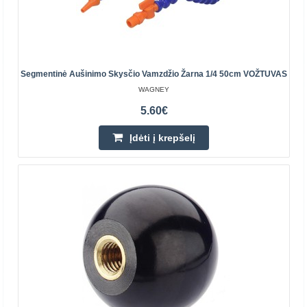
prižiūrimus ir keičiamus guolių mazgus, pavyzdys..
27.10€
Prekių Pristatymas 6-11 D.d.
Segmentinė Aušinimo Skysčio Vamzdžio Žarna 1/4 50cm VOŽTUVAS
WAGNEY
Įdėti į krepšelį
5.60€
Pridėti prie pageidavimų sąrašo
Įdėti į krepšelį