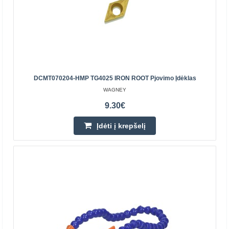
Įdėti į krepšelį
Pridėti prie pageidavimų sąrašo
DCMT070204-HMP TG4025 IRON ROOT Pjovimo Įdėklas
WAGNEY
9.30€
Įdėti į krepšelį
Stovimas vientisas guolio korpusas SY 505 M.SKF
SKF
SY 505 M.SKF vientisas slankstelio bloko korpusas yra
puikus guolio korpuso, užtikrinančio ekonomiškus, lengvai