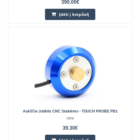
390.00€
-200°C iki +450°C. Versija su cilindriniu metaliniu kor..
Įdėti į krepšelį
13.80€
Prekių Pristatymas 6-11 D.d.
Įdėti į krepšelį
Pridėti prie pageidavimų sąrašo
Aukščio Jutiklis CNC Staklėms - TOUCH PROBE PB1
OEM
39.30€