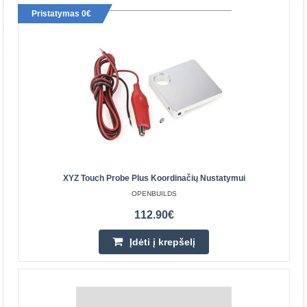
Pristatymas 0€
XYZ Touch Probe Plus koordinačių nustatymui
XYZ Touch Probe Plus Koordinačių Nustatymui
OPENBUILDS
OPENBUILDS
Su XYZ Touch Probe nustatysite tikslias XYZ koordinates
112.90€
prieš pradėdami darbus su CNC staklėmis. Funkcijos
Įdėti į krepšelį
Tiksliai raskite grąžto ar frezos padėtį XYZ k..
112.90€
Parduotuvėje Vilniuje NĖRA