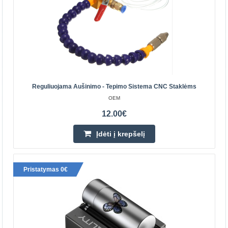
Šis T-Track spaustuvas yra puikus priedas prie bet kokio
darbo stalo. Jis gali būti naudojamas CNC frezavimo
staklėse, kad užfiksuoti apdirbamą medžiagą.Pakuotė..
26.60€
Parduotuvėje Vilniuje YRA
Reguliuojama Aušinimo - Tepimo Sistema CNC Staklėms
Parduotuvėje Kaune YRA
OEM
Centriniame Sandėlyje YRA
12.00€
Įdėti į krepšelį
Įdėti į krepšelį
Pridėti prie pageidavimų sąrašo
Pristatymas 0€