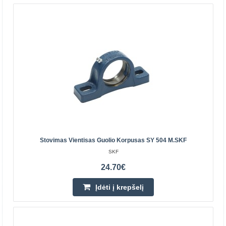
naudojamas sukimo momentui perduoti tarp veleno ir
stebulės. Jo paviršiuje yra išilginiai grioveliai, atitinkanty..
51.70€
Prekių Pristatymas 6-11 D.d.
Įdėti į krepšelį
Pridėti prie pageidavimų sąrašo
Stovimas Vientisas Guolio Korpusas SY 504 M.SKF
SKF
24.70€
Įdėti į krepšelį