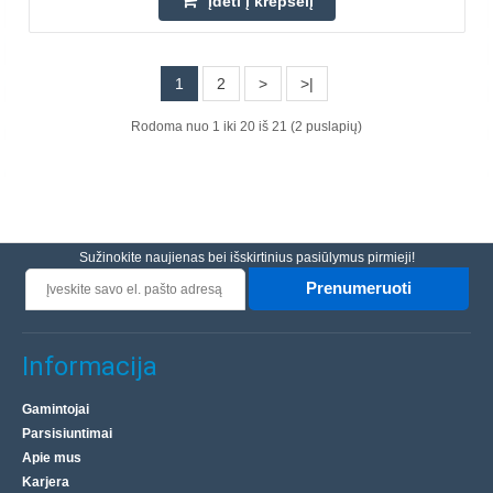
Įdėti į krepšelį
DCMT070204-HMP TG4025 IRON ROOT pjovimo
įdėklas
1
2
>
>|
WAGNEY
Rodoma nuo 1 iki 20 iš 21 (2 puslapių)
DCMT įdėklas pagamintas iš TG4025 cementuoto
karbido ir skirtas naudoti su tekinimo įrankiais su
indeksuojamais apdirbimo įrankiais. Jis skirtas legiruotojo
pli..
Sužinokite naujienas bei išskirtinius pasiūlymus pirmieji!
9.30€
Prenumeruoti
Prekių Pristatymas 6-11 D.d.
Informacija
Įdėti į krepšelį
Pridėti prie pageidavimų sąrašo
Gamintojai
Parsisiuntimai
Apie mus
Karjera