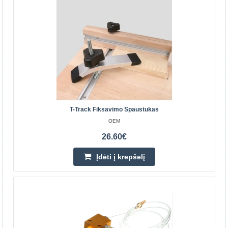
Parduotuvėje Kaune NĖRA
Centriniame Sandėlyje YRA
Įdėti į krepšelį
Pridėti prie pageidavimų sąrašo
T-Track Fiksavimo Spaustukas
OEM
26.60€
Įdėti į krepšelį
T-Track fiksavimo spaustukas
OEM