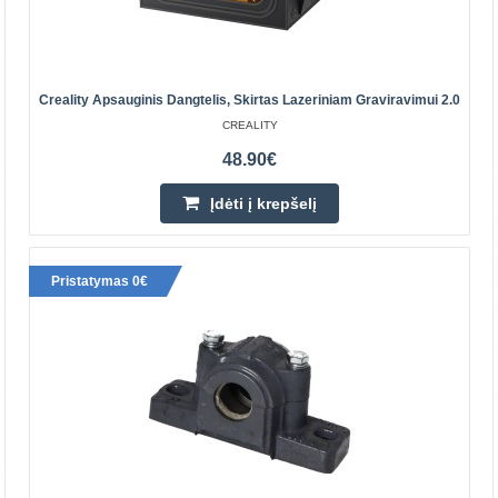
Įdėti į krepšelį
Pridėti prie pageidavimų sąrašo
Creality Apsauginis Dangtelis, Skirtas Lazeriniam Graviravimui 2.0
CREALITY
48.90€
Įdėti į krepšelį
Pristatymas 0€
Sukimosi modulis Creality lazeriniams braižytuvams
CREALITY
Šis modulis išplečia lazerinio braižytuvo galimybes
cilindrinėms medžiagoms. Suderinamas su CR-Laser