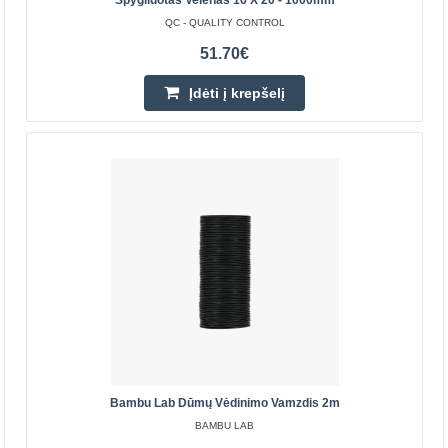
Spygliuotas Velenas 16 X 20 - 1000mm
QC - QUALITY CONTROL
51.70€
Creality apsauginis dangtelis, skirtas lazeriniam
graviravimui 2.0
Įdėti į krepšelį
CREALITY
Puikus sprendimas, norint pakelti lazerinio graviravimo
projektus į kitą lygį. Šis novatoriškas korpusas užtikrina
saugią ir kontroliuojamą aplinką jūsų lazerin..
48.90€
Prekių Pristatymas 3-5 D.d.
Įdėti į krepšelį
Pridėti prie pageidavimų sąrašo
Bambu Lab Dūmų Vėdinimo Vamzdis 2m
BAMBU LAB