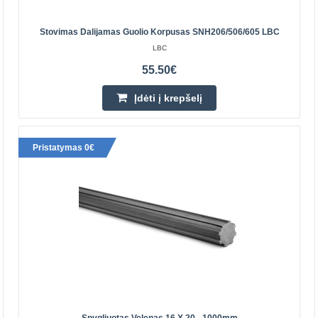
Falcon lazeriniais braižytuvais, modulio maksimali
apkrova ..
Stovimas Dalijamas Guolio Korpusas SNH206/506/605 LBC
LBC
108.50€
55.50€
Prekių Pristatymas 4-7 D.d.
Įdėti į krepšelį
Įdėti į krepšelį
Pridėti prie pageidavimų sąrašo
Pristatymas 0€