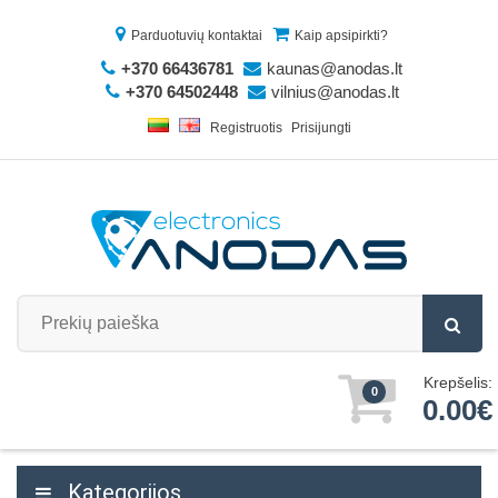
Parduotuvių kontaktai
Kaip apsipirkti?
+370 66436781
kaunas@anodas.lt
+370 64502448
vilnius@anodas.lt
Registruotis
Prisijungti
Krepšelis:
0
0.00€
Kategorijos