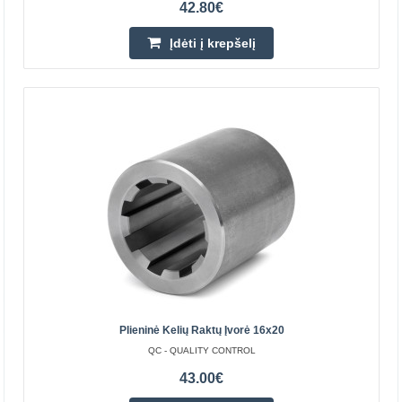
42.80€
Įdėti į krepšelį
Stovimas dalijamas guolio korpusas
SNH206/506/605 LBC
LBC
SNH206/506/605 LBC slankstelio bloko korpusas yra
ekonomiškas, lengvai prižiūrimas ir keičiamas guolio
mazgas. Platus konstrukcijų ir dydžių pasirinkimas leidži..
Plieninė Kelių Raktų Įvorė 16x20
QC - QUALITY CONTROL
55.50€
43.00€
Prekių Pristatymas 6-11 D.d.