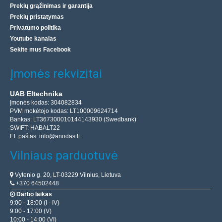
Prekių grąžinimas ir garantija
Prekių pristatymas
Privatumo politika
Youtube kanalas
Sekite mus Facebook
Įmonės rekvizitai
UAB Eltechnika
Įmonės kodas: 304082834
PVM mokėtojo kodas: LT100009624714
Segmentinė aušinimo skysčio vamzdžio žarna 1/4
Bankas: LT367300010144143930 (Swedbank)
50cm VOŽTUVAS
SWIFT: HABALT22
WAGNEY
El. paštas:
info@anodas.lt
Pagrindiniai kabelio privalumai yra šie: galimybė
Vilniaus parduotuvė
optimaliai nukreipti aušinimo skysčio srovę, neribota ilgio
Vytenio g. 20, LT-03229 Vilnius, Lietuva
reguliavimo ir konfigūracijos keitimo galimybė pr..
+370 64502448
Darbo laikas
9:00 - 18:00 (I - IV)
5.60€
9:00 - 17:00 (V)
10:00 - 14:00 (VI)
Prekių Pristatymas 6-11 D.d.