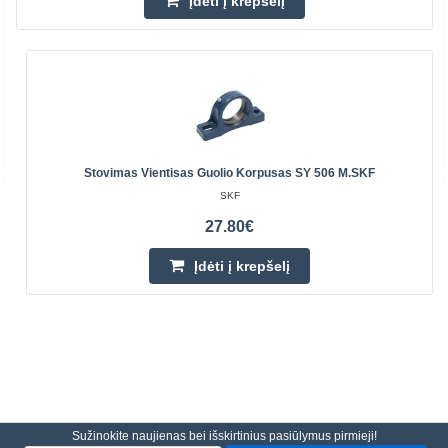
Įdėti į krepšelį
Stovimas Vientisas Guolio Korpusas SY 506 M.SKF
SKF
27.80€
Įdėti į krepšelį
Sužinokite naujienas bei išskirtinius pasiūlymus pirmieji!