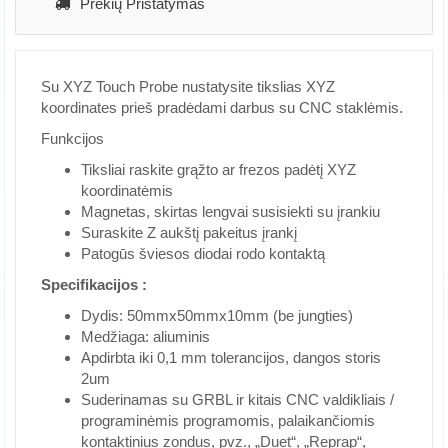
Prekių Pristatymas
Su XYZ Touch Probe nustatysite tikslias XYZ
koordinates prieš pradėdami darbus su CNC staklėmis.
Funkcijos
Tiksliai raskite grąžto ar frezos padėtį XYZ
koordinatėmis
Magnetas, skirtas lengvai susisiekti su įrankiu
Suraskite Z aukštį pakeitus įrankį
Patogūs šviesos diodai rodo kontaktą
Specifikacijos :
Dydis: 50mmx50mmx10mm (be jungties)
Medžiaga: aliuminis
Apdirbta iki 0,1 mm tolerancijos, dangos storis
2um
Suderinamas su GRBL ir kitais CNC valdikliais /
programinėmis programomis, palaikančiomis
kontaktinius zondus, pvz., „Duet“, „Reprap“,