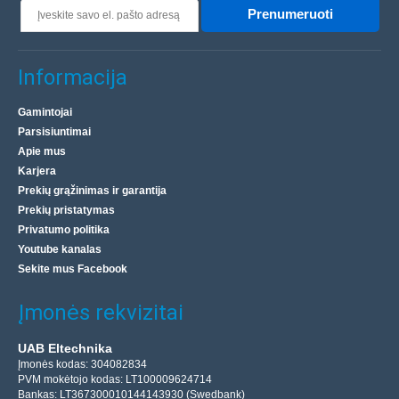
Prenumeruoti
Informacija
Gamintojai
Parsisiuntimai
Apie mus
Karjera
Prekių grąžinimas ir garantija
Prekių pristatymas
Privatumo politika
Youtube kanalas
Sekite mus Facebook
Įmonės rekvizitai
UAB Eltechnika
Įmonės kodas: 304082834
PVM mokėtojo kodas: LT100009624714
Bankas: LT367300010144143930 (Swedbank)