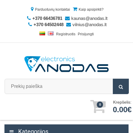
Parduotuvių kontaktai
Kaip apsipirkti?
+370 66436781
kaunas@anodas.lt
+370 64502448
vilnius@anodas.lt
Registruotis
Prisijungti
Krepšelis:
0
0.00€
Kategorijos