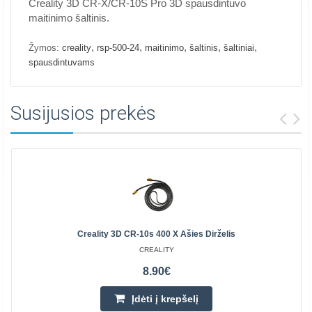
Creality 3D CR-X/CR-10S Pro 3D spausdintuvo
maitinimo šaltinis.
,
,
,
,
,
Žymos:
creality
rsp-500-24
maitinimo
šaltinis
šaltiniai
spausdintuvams
Susijusios prekės
Creality 3D CR-10s 400 X Ašies Dirželis
CREALITY
8.90€
Įdėti į krepšelį