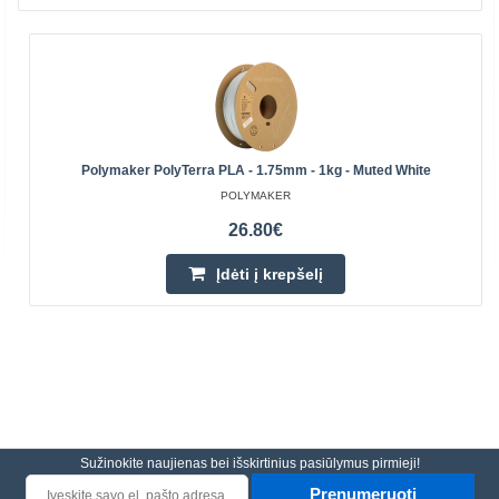
Polymaker PolyTerra PLA - 1.75mm - 1kg - Muted White
POLYMAKER
26.80€
Įdėti į krepšelį
Sužinokite naujienas bei išskirtinius pasiūlymus pirmieji!
Prenumeruoti