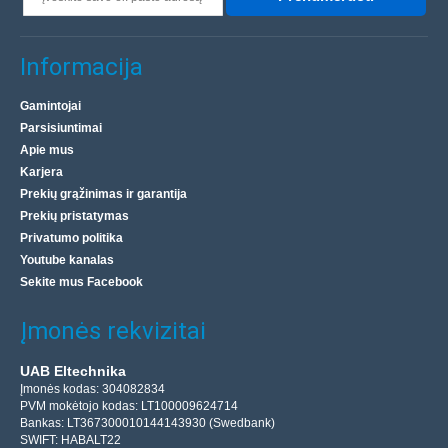
Informacija
Gamintojai
Parsisiuntimai
Apie mus
Karjera
Prekių grąžinimas ir garantija
Prekių pristatymas
Privatumo politika
Youtube kanalas
Sekite mus Facebook
Įmonės rekvizitai
UAB Eltechnika
Įmonės kodas: 304082834
PVM mokėtojo kodas: LT100009624714
Bankas: LT367300010144143930 (Swedbank)
SWIFT: HABALT22