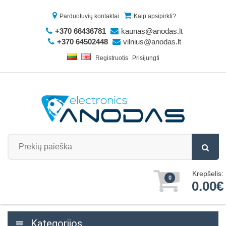
Parduotuvių kontaktai
Kaip apsipirkti?
+370 66436781
kaunas@anodas.lt
+370 64502448
vilnius@anodas.lt
Registruotis
Prisijungti
Krepšelis:
0
0.00€
Kategorijos