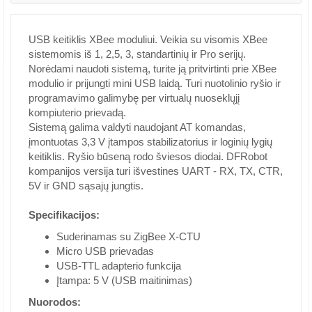
USB keitiklis XBee moduliui. Veikia su visomis XBee
sistemomis iš 1, 2,5, 3, standartinių ir Pro serijų.
Norėdami naudoti sistemą, turite ją pritvirtinti prie XBee
modulio ir prijungti mini USB laidą. Turi nuotolinio ryšio ir
programavimo galimybę per virtualų nuoseklųjį
kompiuterio prievadą.
Sistemą galima valdyti naudojant AT komandas,
įmontuotas 3,3 V įtampos stabilizatorius ir loginių lygių
keitiklis. Ryšio būseną rodo šviesos diodai. DFRobot
kompanijos versija turi išvestines UART - RX, TX, CTR,
5V ir GND sąsajų jungtis.
Specifikacijos:
Suderinamas su ZigBee X-CTU
Micro USB prievadas
USB-TTL adapterio funkcija
Įtampa: 5 V (USB maitinimas)
Nuorodos: