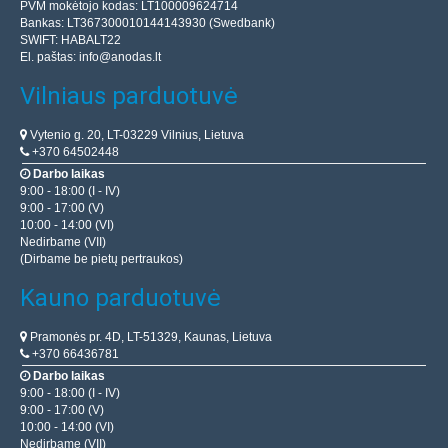
PVM mokėtojo kodas: LT100009624714
Bankas: LT367300010144143930 (Swedbank)
SWIFT: HABALT22
El. paštas:
info@anodas.lt
Vilniaus parduotuvė
Vytenio g. 20, LT-03229 Vilnius, Lietuva
+370 64502448
Darbo laikas
9:00 - 18:00 (I - IV)
9:00 - 17:00 (V)
10:00 - 14:00 (VI)
Nedirbame (VII)
(Dirbame be pietų pertraukos)
Kauno parduotuvė
Pramonės pr. 4D, LT-51329, Kaunas, Lietuva
+370 66436781
Darbo laikas
9:00 - 18:00 (I - IV)
9:00 - 17:00 (V)
10:00 - 14:00 (VI)
Nedirbame (VII)