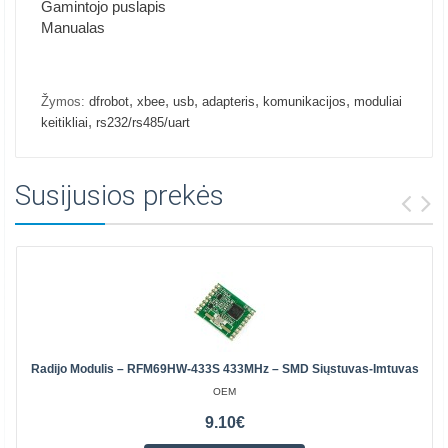
Gamintojo puslapis
Manualas
,
,
,
,
,
Žymos:
dfrobot
xbee
usb
adapteris
komunikacijos
moduliai
,
keitikliai
rs232/rs485/uart
Susijusios prekės
Radijo Modulis – RFM69HW-433S 433MHz – SMD Siųstuvas-Imtuvas
OEM
9.10€