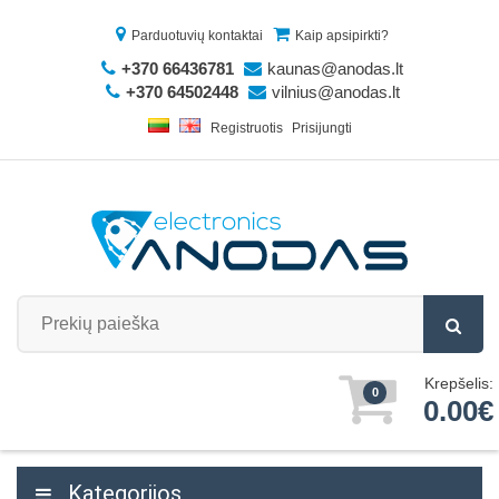
Parduotuvių kontaktai
Kaip apsipirkti?
+370 66436781
kaunas@anodas.lt
+370 64502448
vilnius@anodas.lt
Registruotis
Prisijungti
Krepšelis:
0
0.00€
Kategorijos