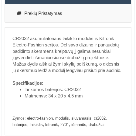
Prekių Pristatymas
CR2032 akumuliatoriaus laikiklio modulis iš Kitronik
Electro-Fashion serijos. Dėl savo dizaino ir panaudotų
padidinto skersmens kreiptuvų jį galima nesunkiai
įgyvendinti išmaniuosiuose drabužių projektuose.
Mažas dydis aiškiai žymi skylių poliškumą, o didesnis
jų skersmuo leidžia modulį lengviau prisiūti prie audinio.
Specifikacijos:
Tinkamos baterijos: CR2032
Matmenys: 34 x 20 x 4,5 mm
,
,
,
,
Žymos:
electro-fashion
modulis
siuvamasis
cr2032
,
,
,
,
,
baterijos
laikiklis
kitronik
2701
išmanūs
drabužiai