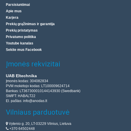
Parsisiuntimai
Apie mus
Karjera
Prekių grąžinimas ir garantija
Prekių pristatymas
Privatumo politika
Youtube kanalas
Sekite mus Facebook
Įmonės rekvizitai
UAB Eltechnika
Įmonės kodas: 304082834
PVM mokėtojo kodas: LT100009624714
Bankas: LT367300010144143930 (Swedbank)
SWIFT: HABALT22
El. paštas:
info@anodas.lt
Vilniaus parduotuvė
Vytenio g. 20, LT-03229 Vilnius, Lietuva
+370 64502448