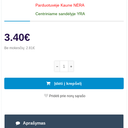
Parduotuvėje Kaune NĖRA
Centriniame sandėlyje YRA
3.40€
Be mokesčių:
2.81€
Įdėti į krepšelį
Pridėti prie norų sąrašo
Aprašymas