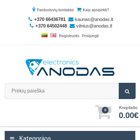
Parduotuvių kontaktai
Kaip apsipirkti?
+370 66436781
kaunas@anodas.lt
+370 64502448
vilnius@anodas.lt
Registruotis
Prisijungti
Krepšelis:
0
0.00€
Kategorijos