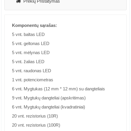
Prekių Pristatymas
Komponentų sąrašas:
5 vnt. baltas LED
5 vnt. geltonas LED
5 vnt. mėlynas LED
5 vnt. žalias LED
5 vnt. raudonas LED
1 vnt. potenciometras
6 vnt. Mygtukas (12 mm * 12 mm) su dangteliais
9 vnt. Mygtukų dangteliai (apskritimas)
6 vnt. Mygtukų dangteliai (kvadratiniai)
20 vnt. rezistorius (10R)
20 vnt. rezistorius (100R)