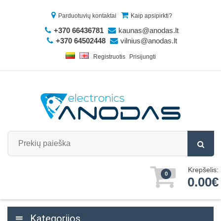
Parduotuvių kontaktai
Kaip apsipirkti?
+370 66436781
kaunas@anodas.lt
+370 64502448
vilnius@anodas.lt
Registruotis
Prisijungti
Krepšelis:
0
0.00€
Kategorijos