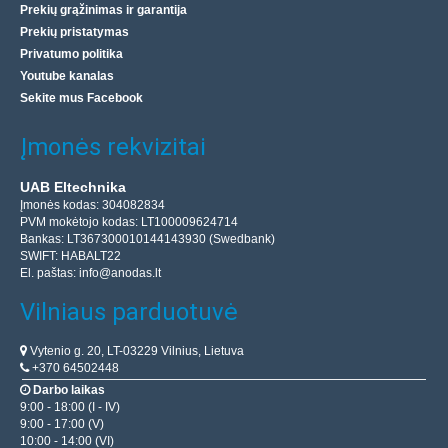
Prekių grąžinimas ir garantija
Prekių pristatymas
Privatumo politika
Youtube kanalas
Sekite mus Facebook
Įmonės rekvizitai
UAB Eltechnika
Įmonės kodas: 304082834
PVM mokėtojo kodas: LT100009624714
Bankas: LT367300010144143930 (Swedbank)
SWIFT: HABALT22
El. paštas:
info@anodas.lt
Vilniaus parduotuvė
Vytenio g. 20, LT-03229 Vilnius, Lietuva
+370 64502448
Darbo laikas
9:00 - 18:00 (I - IV)
9:00 - 17:00 (V)
10:00 - 14:00 (VI)