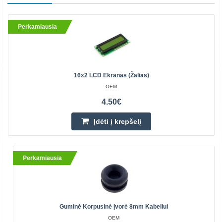
Perkamiausia
16x2 LCD Ekranas (žalias)
OEM
4.50€
Įdėti į krepšelį
Perkamiausia
Guminė Korpusinė Įvorė 8mm Kabeliui
OEM