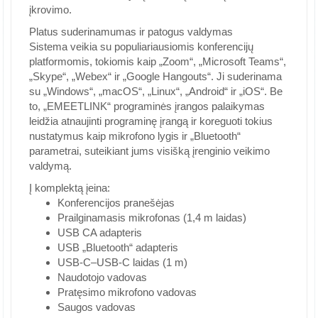
įkrovimo.
Platus suderinamumas ir patogus valdymas
Sistema veikia su populiariausiomis konferencijų
platformomis, tokiomis kaip „Zoom“, „Microsoft Teams“,
„Skype“, „Webex“ ir „Google Hangouts“. Ji suderinama
su „Windows“, „macOS“, „Linux“, „Android“ ir „iOS“. Be
to, „EMEETLINK“ programinės įrangos palaikymas
leidžia atnaujinti programinę įrangą ir koreguoti tokius
nustatymus kaip mikrofono lygis ir „Bluetooth“
parametrai, suteikiant jums visišką įrenginio veikimo
valdymą.
Į komplektą įeina:
Konferencijos pranešėjas
Prailginamasis mikrofonas (1,4 m laidas)
USB CA adapteris
USB „Bluetooth“ adapteris
USB-C–USB-C laidas (1 m)
Naudotojo vadovas
Pratęsimo mikrofono vadovas
Saugos vadovas