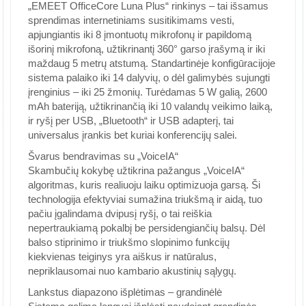
„EMEET OfficeCore Luna Plus“ rinkinys – tai išsamus
sprendimas internetiniams susitikimams vesti,
apjungiantis iki 8 įmontuotų mikrofonų ir papildomą
išorinį mikrofoną, užtikrinantį 360° garso įrašymą ir iki
maždaug 5 metrų atstumą. Standartinėje konfigūracijoje
sistema palaiko iki 14 dalyvių, o dėl galimybės sujungti
įrenginius – iki 25 žmonių. Turėdamas 5 W galią, 2600
mAh bateriją, užtikrinančią iki 10 valandų veikimo laiką,
ir ryšį per USB, „Bluetooth“ ir USB adapterį, tai
universalus įrankis bet kuriai konferencijų salei.
Švarus bendravimas su „VoiceIA“
Skambučių kokybę užtikrina pažangus „VoiceIA“
algoritmas, kuris realiuoju laiku optimizuoja garsą. Ši
technologija efektyviai sumažina triukšmą ir aidą, tuo
pačiu įgalindama dvipusį ryšį, o tai reiškia
nepertraukiamą pokalbį be persidengiančių balsų. Dėl
balso stiprinimo ir triukšmo slopinimo funkcijų
kiekvienas teiginys yra aiškus ir natūralus,
nepriklausomai nuo kambario akustinių sąlygų.
Lankstus diapazono išplėtimas – grandinėlė