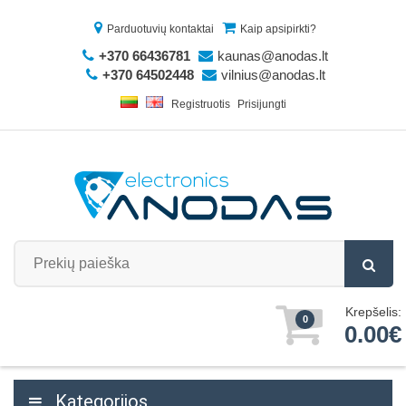
Parduotuvių kontaktai
Kaip apsipirkti?
+370 66436781
kaunas@anodas.lt
+370 64502448
vilnius@anodas.lt
Registruotis
Prisijungti
Krepšelis:
0
0.00€
Kategorijos