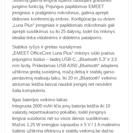
Sistemą galima lengvai išplėsti naudojant grandinės
jungimo funkciją. Prijungus papildomus EMEET
įrenginius ir prailginimo mikrofonus, galima aprėpti
didesnes konferencijų erdves. Konfigūracija su dviem
„Luna Plus“ įrenginiais ir papildomais mikrofonais gali
aprėpti susitikimus su iki 25 dalyvių, todėl šis rinkinys
idealiai tinka vidutinėms ir didelėms patalpoms.
Stabilus ryšys ir greitas nustatymas
„EMEET OfficeCore Luna Plus“ rinkinys siūlo įvairius
prijungimo būdus – laidinį USB-C, „Bluetooth 5.3“ ir 3,5
mm lizdą. Pridedamas USB A350 „Bluetooth“ adapteris
užtikrina greitą susiejimą, mažą delsą ir stabilų garso
perdavimą realiuoju laiku. Iki 20 m „Bluetooth“ veikimo
atstumas leidžia laisvai naudoti įrenginį net nesėdint
šalia kompiuterio.
Ilgas baterijos veikimo laikas
Integruota 2600 mAh ličio jonų baterija leidžia iki 10
valandų nepertraukiamo pokalbio, todėl įrenginys
lengvai susidoros net su visos dienos susitikimais.
Mažos 1,25 W energijos sąnaudos ir 5 V / 1 A maitinimo
šaltinis užtikrina efektyvų ir stabilų veikimą be dažno