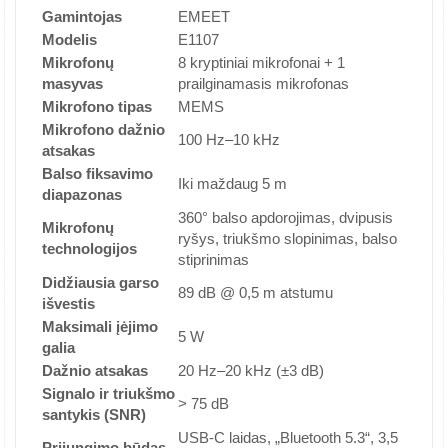
Gamintojas
EMEET
Modelis
E1107
Mikrofonų
8 kryptiniai mikrofonai + 1
masyvas
prailginamasis mikrofonas
Mikrofono tipas
MEMS
Mikrofono dažnio
100 Hz–10 kHz
atsakas
Balso fiksavimo
Iki maždaug 5 m
diapazonas
360° balso apdorojimas, dvipusis
Mikrofonų
ryšys, triukšmo slopinimas, balso
technologijos
stiprinimas
Didžiausia garso
89 dB @ 0,5 m atstumu
išvestis
Maksimali įėjimo
5 W
galia
Dažnio atsakas
20 Hz–20 kHz (±3 dB)
Signalo ir triukšmo
> 75 dB
santykis (SNR)
USB-C laidas, „Bluetooth 5.3“, 3,5
Prijungimo būdas