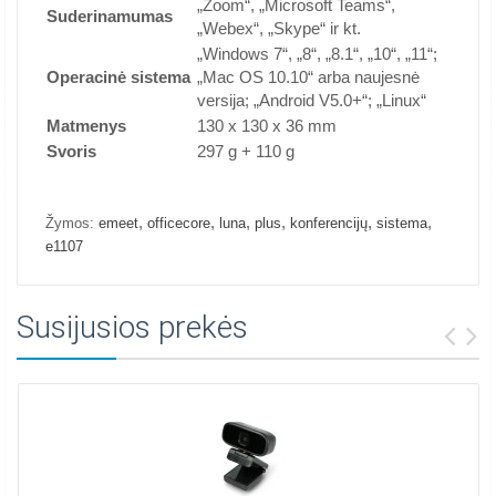
„Zoom“, „Microsoft Teams“,
Suderinamumas
„Webex“, „Skype“ ir kt.
„Windows 7“, „8“, „8.1“, „10“, „11“;
Operacinė sistema
„Mac OS 10.10“ arba naujesnė
versija; „Android V5.0+“; „Linux“
Matmenys
130 x 130 x 36 mm
Svoris
297 g + 110 g
,
,
,
,
,
,
Žymos:
emeet
officecore
luna
plus
konferencijų
sistema
e1107
Susijusios prekės