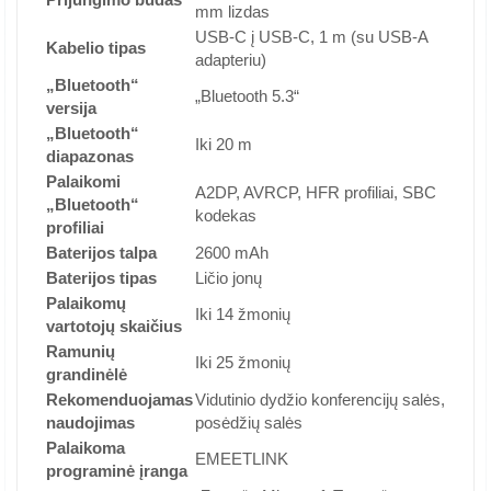
mm lizdas
USB-C į USB-C, 1 m (su USB-A
Kabelio tipas
adapteriu)
„Bluetooth“
„Bluetooth 5.3“
versija
„Bluetooth“
Iki 20 m
diapazonas
Palaikomi
A2DP, AVRCP, HFR profiliai, SBC
„Bluetooth“
kodekas
profiliai
Baterijos talpa
2600 mAh
Baterijos tipas
Ličio jonų
Palaikomų
Iki 14 žmonių
vartotojų skaičius
Ramunių
Iki 25 žmonių
grandinėlė
Rekomenduojamas
Vidutinio dydžio konferencijų salės,
naudojimas
posėdžių salės
Palaikoma
EMEETLINK
programinė įranga