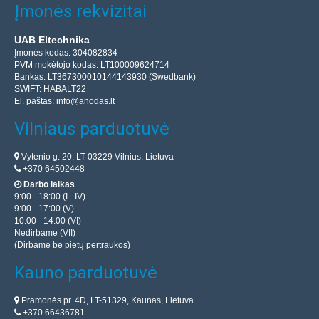
Įmonės rekvizitai
UAB Eltechnika
Įmonės kodas: 304082834
PVM mokėtojo kodas: LT100009624714
Bankas: LT367300010144143930 (Swedbank)
SWIFT: HABALT22
El. paštas:
info@anodas.lt
Vilniaus parduotuvė
Vytenio g. 20, LT-03229 Vilnius, Lietuva
+370 64502448
Darbo laikas
9:00 - 18:00 (I - IV)
9:00 - 17:00 (V)
10:00 - 14:00 (VI)
Nedirbame (VII)
(Dirbame be pietų pertraukos)
Kauno parduotuvė
Pramonės pr. 4D, LT-51329, Kaunas, Lietuva
+370 66436781