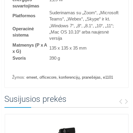
suvartojimas
Suderinamas su „Zoom“, „Microsoft
Platformos
Teams“, „Webex“, „Skype“ ir kt.
„Windows 7“, „8“, „8.1“, „10“, „11“;
Operacinė
„Mac OS 10.10“ arba naujesnė
sistema
versija
Matmenys (P x A
135 x 135 x 35 mm
x G)
Svoris
390 g
,
,
,
,
Žymos:
emeet
officecore
konferencijų
pranešėjas
e1101
Susijusios prekės