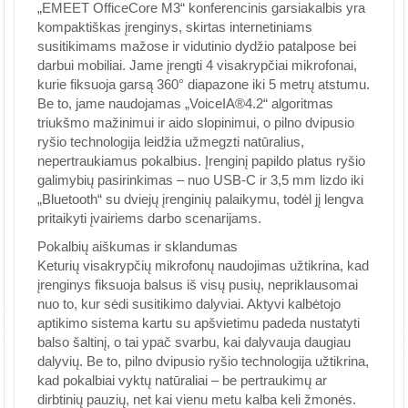
„EMEET OfficeCore M3“ konferencinis garsiakalbis yra
kompaktiškas įrenginys, skirtas internetiniams
susitikimams mažose ir vidutinio dydžio patalpose bei
darbui mobiliai. Jame įrengti 4 visakrypčiai mikrofonai,
kurie fiksuoja garsą 360° diapazone iki 5 metrų atstumu.
Be to, jame naudojamas „VoiceIA®4.2“ algoritmas
triukšmo mažinimui ir aido slopinimui, o pilno dvipusio
ryšio technologija leidžia užmegzti natūralius,
nepertraukiamus pokalbius. Įrenginį papildo platus ryšio
galimybių pasirinkimas – nuo USB-C ir 3,5 mm lizdo iki
„Bluetooth“ su dviejų įrenginių palaikymu, todėl jį lengva
pritaikyti įvairiems darbo scenarijams.
Pokalbių aiškumas ir sklandumas
Keturių visakrypčių mikrofonų naudojimas užtikrina, kad
įrenginys fiksuoja balsus iš visų pusių, nepriklausomai
nuo to, kur sėdi susitikimo dalyviai. Aktyvi kalbėtojo
aptikimo sistema kartu su apšvietimu padeda nustatyti
balso šaltinį, o tai ypač svarbu, kai dalyvauja daugiau
dalyvių. Be to, pilno dvipusio ryšio technologija užtikrina,
kad pokalbiai vyktų natūraliai – be pertraukimų ar
dirbtinių pauzių, net kai vienu metu kalba keli žmonės.