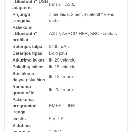
„Bluetooth“ USB
EMEET A300
adapteris
Prijungti
1 per laidą, 2 per „Bluetooth“ vienu
įrenginiai
metu
Palaikomi
„Bluetooth“
A2DP, AVRCP, HFR, SBC kodekas
profiliai
Baterijos talpa
5200 mAh
Baterijos tipas
Ličio jonų
Atkūrimo laikas
Iki 20 valandų
Pokalbių laikas
Iki 18 valandų
Susitikimo
Iki 12 žmonių
dalyvių skaičius
Ramunių
Iki 20 žmonių
grandinėlė
Palaikoma
programinė
EMEET LINK
įranga
Įvestis
5 V, 1 A
Vidutinis
energijos
1,25 W