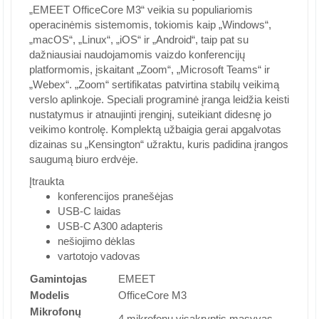
„EMEET OfficeCore M3“ veikia su populiariomis
operacinėmis sistemomis, tokiomis kaip „Windows“,
„macOS“, „Linux“, „iOS“ ir „Android“, taip pat su
dažniausiai naudojamomis vaizdo konferencijų
platformomis, įskaitant „Zoom“, „Microsoft Teams“ ir
„Webex“. „Zoom“ sertifikatas patvirtina stabilų veikimą
verslo aplinkoje. Speciali programinė įranga leidžia keisti
nustatymus ir atnaujinti įrenginį, suteikiant didesnę jo
veikimo kontrolę. Komplektą užbaigia gerai apgalvotas
dizainas su „Kensington“ užraktu, kuris padidina įrangos
saugumą biuro erdvėje.
Įtraukta
konferencijos pranešėjas
USB-C laidas
USB-C A300 adapteris
nešiojimo dėklas
vartotojo vadovas
Gamintojas
EMEET
Modelis
OfficeCore M3
Mikrofonų
4 mikrofonų visakryptis masyvas