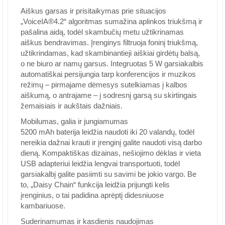
Aiškus garsas ir prisitaikymas prie situacijos
„VoiceIA®4.2“ algoritmas sumažina aplinkos triukšmą ir
pašalina aidą, todėl skambučių metu užtikrinamas
aiškus bendravimas. Įrenginys filtruoja foninį triukšmą,
užtikrindamas, kad skambinantieji aiškiai girdėtų balsą,
o ne biuro ar namų garsus. Integruotas 5 W garsiakalbis
automatiškai persijungia tarp konferencijos ir muzikos
režimų – pirmajame dėmesys sutelkiamas į kalbos
aiškumą, o antrajame – į sodresnį garsą su skirtingais
žemaisiais ir aukštais dažniais.
Mobilumas, galia ir jungiamumas
5200 mAh baterija leidžia naudoti iki 20 valandų, todėl
nereikia dažnai krauti ir įrenginį galite naudoti visą darbo
dieną. Kompaktiškas dizainas, nešiojimo dėklas ir vieta
USB adapteriui leidžia lengvai transportuoti, todėl
garsiakalbį galite pasiimti su savimi be jokio vargo. Be
to, „Daisy Chain“ funkcija leidžia prijungti kelis
įrenginius, o tai padidina aprėptį didesniuose
kambariuose.
Suderinamumas ir kasdienis naudojimas