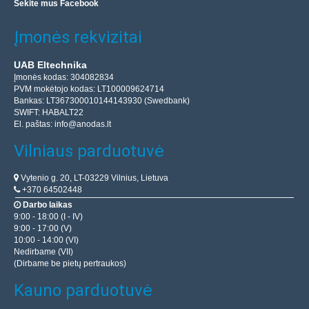
Sekite mus Facebook
Įmonės rekvizitai
UAB Eltechnika
Įmonės kodas: 304082834
PVM mokėtojo kodas: LT100009624714
Bankas: LT367300010144143930 (Swedbank)
SWIFT: HABALT22
El. paštas:
info@anodas.lt
Vilniaus parduotuvė
Vytenio g. 20, LT-03229 Vilnius, Lietuva
+370 64502448
Darbo laikas
9:00 - 18:00 (I - IV)
9:00 - 17:00 (V)
10:00 - 14:00 (VI)
Nedirbame (VII)
(Dirbame be pietų pertraukos)
Kauno parduotuvė