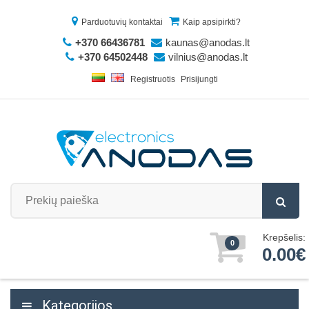
Parduotuvių kontaktai
Kaip apsipirkti?
+370 66436781
kaunas@anodas.lt
+370 64502448
vilnius@anodas.lt
Registruotis
Prisijungti
Krepšelis:
0
0.00€
Kategorijos