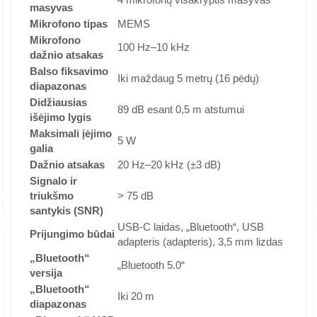
masyvas
Mikrofono tipas
MEMS
Mikrofono
100 Hz–10 kHz
dažnio atsakas
Balso fiksavimo
Iki maždaug 5 metrų (16 pėdų)
diapazonas
Didžiausias
89 dB esant 0,5 m atstumui
išėjimo lygis
Maksimali įėjimo
5 W
galia
Dažnio atsakas
20 Hz–20 kHz (±3 dB)
Signalo ir
triukšmo
> 75 dB
santykis (SNR)
USB-C laidas, „Bluetooth“, USB
Prijungimo būdai
adapteris (adapteris), 3,5 mm lizdas
„Bluetooth“
„Bluetooth 5.0“
versija
„Bluetooth“
Iki 20 m
diapazonas