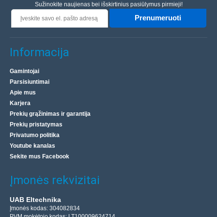
Sužinokite naujienas bei išskirtinius pasiūlymus pirmieji!
Prenumeruoti
Informacija
Gamintojai
Parsisiuntimai
Apie mus
Karjera
Prekių grąžinimas ir garantija
Prekių pristatymas
Privatumo politika
Youtube kanalas
Sekite mus Facebook
Įmonės rekvizitai
UAB Eltechnika
Įmonės kodas: 304082834
PVM mokėtojo kodas: LT100009624714