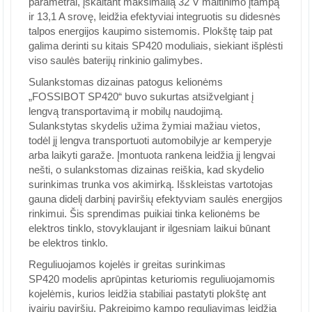
parametrai, įskaitant maksimalią 32 V maitinimo įtampą
ir 13,1 A srovę, leidžia efektyviai integruotis su didesnės
talpos energijos kaupimo sistemomis. Plokštę taip pat
galima derinti su kitais SP420 moduliais, siekiant išplėsti
viso saulės baterijų rinkinio galimybes.
Sulankstomas dizainas patogus kelionėms
„FOSSIBOT SP420“ buvo sukurtas atsižvelgiant į
lengvą transportavimą ir mobilų naudojimą.
Sulankstytas skydelis užima žymiai mažiau vietos,
todėl jį lengva transportuoti automobilyje ar kemperyje
arba laikyti garaže. Įmontuota rankena leidžia jį lengvai
nešti, o sulankstomas dizainas reiškia, kad skydelio
surinkimas trunka vos akimirką. Išskleistas vartotojas
gauna didelį darbinį paviršių efektyviam saulės energijos
rinkimui. Šis sprendimas puikiai tinka kelionėms be
elektros tinklo, stovyklaujant ir ilgesniam laikui būnant
be elektros tinklo.
Reguliuojamos kojelės ir greitas surinkimas
SP420 modelis aprūpintas keturiomis reguliuojamomis
kojelėmis, kurios leidžia stabiliai pastatyti plokštę ant
įvairių paviršių. Pakreipimo kampo reguliavimas leidžia