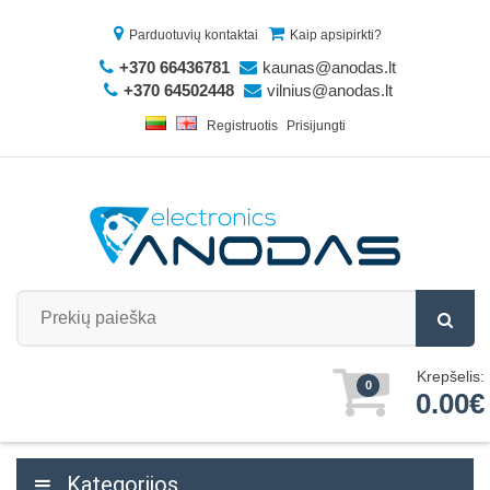
Parduotuvių kontaktai
Kaip apsipirkti?
+370 66436781
kaunas@anodas.lt
+370 64502448
vilnius@anodas.lt
Registruotis
Prisijungti
Krepšelis:
0
0.00€
Kategorijos