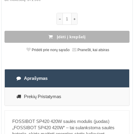
Įdėti į krepšelį
Pridėti prie norų sąrašo
Pranešti, kai atsiras
Aprašymas
Prekių Pristatymas
FOSSIBOT SP420 420W saulės modulis (juodas)
„FOSSIBOT SP420 420W“ – tai sulankstoma saulės
baterija, skirta maitinti energijos stotis keliaujant,