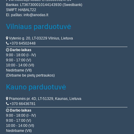
Bankas: LT367300010144143930 (Swedbank)
SWIFT: HABALT22
El. paštas:
info@anodas.lt
Vilniaus parduotuvė
Vytenio g. 20, LT-03229 Vilnius, Lietuva
+370 64502448
Darbo laikas
9:00 - 18:00 (I - IV)
9:00 - 17:00 (V)
10:00 - 14:00 (VI)
Nedirbame (VII)
(Dirbame be pietų pertraukos)
Kauno parduotuvė
Pramonės pr. 4D, LT-51329, Kaunas, Lietuva
+370 66436781
Darbo laikas
9:00 - 18:00 (I - IV)
9:00 - 17:00 (V)
10:00 - 14:00 (VI)
Nedirbame (VII)