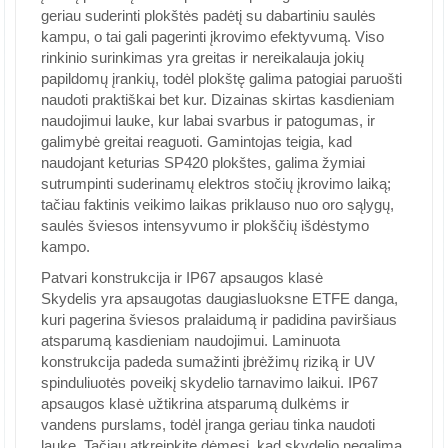
geriau suderinti plokštės padėtį su dabartiniu saulės
kampu, o tai gali pagerinti įkrovimo efektyvumą. Viso
rinkinio surinkimas yra greitas ir nereikalauja jokių
papildomų įrankių, todėl plokštę galima patogiai paruošti
naudoti praktiškai bet kur. Dizainas skirtas kasdieniam
naudojimui lauke, kur labai svarbus ir patogumas, ir
galimybė greitai reaguoti. Gamintojas teigia, kad
naudojant keturias SP420 plokštes, galima žymiai
sutrumpinti suderinamų elektros stočių įkrovimo laiką;
tačiau faktinis veikimo laikas priklauso nuo oro sąlygų,
saulės šviesos intensyvumo ir plokščių išdėstymo
kampo.
Patvari konstrukcija ir IP67 apsaugos klasė
Skydelis yra apsaugotas daugiasluoksne ETFE danga,
kuri pagerina šviesos pralaidumą ir padidina paviršiaus
atsparumą kasdieniam naudojimui. Laminuota
konstrukcija padeda sumažinti įbrėžimų riziką ir UV
spinduliuotės poveikį skydelio tarnavimo laikui. IP67
apsaugos klasė užtikrina atsparumą dulkėms ir
vandens purslams, todėl įranga geriau tinka naudoti
lauke. Tačiau atkreipkite dėmesį, kad skydelio negalima