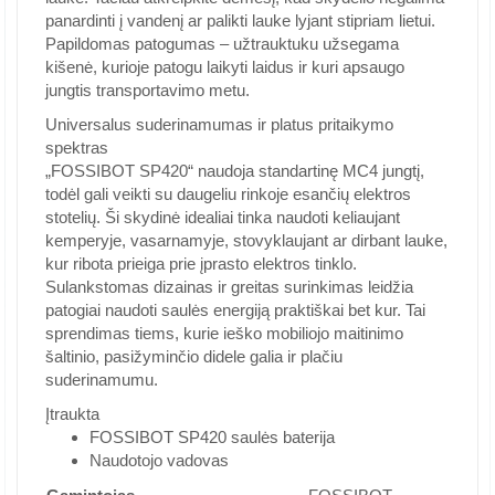
panardinti į vandenį ar palikti lauke lyjant stipriam lietui.
Papildomas patogumas – užtrauktuku užsegama
kišenė, kurioje patogu laikyti laidus ir kuri apsaugo
jungtis transportavimo metu.
Universalus suderinamumas ir platus pritaikymo
spektras
„FOSSIBOT SP420“ naudoja standartinę MC4 jungtį,
todėl gali veikti su daugeliu rinkoje esančių elektros
stotelių. Ši skydinė idealiai tinka naudoti keliaujant
kemperyje, vasarnamyje, stovyklaujant ar dirbant lauke,
kur ribota prieiga prie įprasto elektros tinklo.
Sulankstomas dizainas ir greitas surinkimas leidžia
patogiai naudoti saulės energiją praktiškai bet kur. Tai
sprendimas tiems, kurie ieško mobiliojo maitinimo
šaltinio, pasižyminčio didele galia ir plačiu
suderinamumu.
Įtraukta
FOSSIBOT SP420 saulės baterija
Naudotojo vadovas