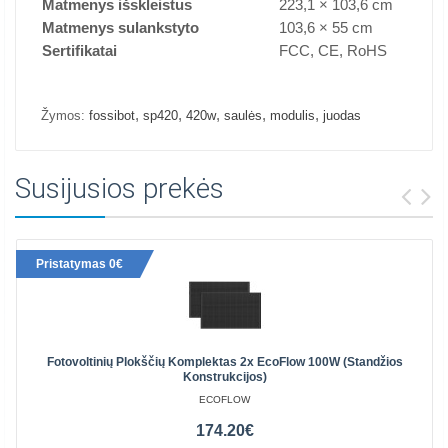
Matmenys išskleistus
223,1 × 103,6 cm
Matmenys sulankstyto
103,6 × 55 cm
Sertifikatai
FCC, CE, RoHS
,
,
,
,
,
Žymos:
fossibot
sp420
420w
saulės
modulis
juodas
Susijusios prekės
Pristatymas 0€
Fotovoltinių Plokščių Komplektas 2x EcoFlow 100W (standžios
Konstrukcijos)
ECOFLOW
174.20€