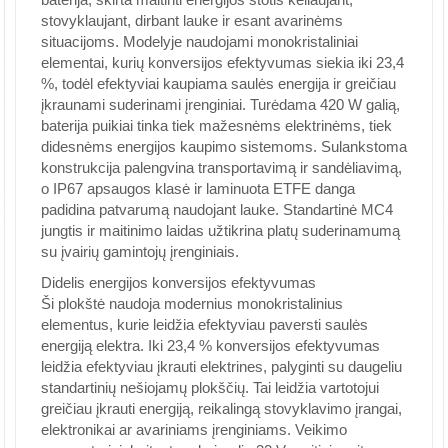
stovyklaujant, dirbant lauke ir esant avarinėms
situacijoms. Modelyje naudojami monokristaliniai
elementai, kurių konversijos efektyvumas siekia iki 23,4
%, todėl efektyviai kaupiama saulės energija ir greičiau
įkraunami suderinami įrenginiai. Turėdama 420 W galią,
baterija puikiai tinka tiek mažesnėms elektrinėms, tiek
didesnėms energijos kaupimo sistemoms. Sulankstoma
konstrukcija palengvina transportavimą ir sandėliavimą,
o IP67 apsaugos klasė ir laminuota ETFE danga
padidina patvarumą naudojant lauke. Standartinė MC4
jungtis ir maitinimo laidas užtikrina platų suderinamumą
su įvairių gamintojų įrenginiais.
Didelis energijos konversijos efektyvumas
Ši plokštė naudoja modernius monokristalinius
elementus, kurie leidžia efektyviau paversti saulės
energiją elektra. Iki 23,4 % konversijos efektyvumas
leidžia efektyviau įkrauti elektrines, palyginti su daugeliu
standartinių nešiojamų plokščių. Tai leidžia vartotojui
greičiau įkrauti energiją, reikalingą stovyklavimo įrangai,
elektronikai ar avariniams įrenginiams. Veikimo