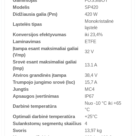
Gamintojas
FOSSIBOT
Modelis
SP420
Didžiausia galia (Pm)
420 W
Monokristalinė
Ląstelės tipas
ląstelė
Konversijos efektyvumas
iki 23,4%
Laminavimas
ETFE
Įtampa esant maksimaliai galiai
32 V
(Vmp)
Srovė esant maksimaliai galiai
13.1 A
(Imp)
Atviros grandinės įtampa
38,4 V
Trumpojo jungimo srovė (Isc)
15,7 A
Jungtis
MC4
Apsaugos įvertinimas
IP67
Nuo -10 °C iki +65
Darbinė temperatūra
°C
Optimali darbinė temperatūra
+25°C
Sulankstomų segmentų skaičius
4
Svoris
13,97 kg