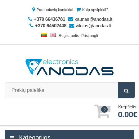
Parduotuvių kontaktai
Kaip apsipirkti?
+370 66436781
kaunas@anodas.lt
+370 64502448
vilnius@anodas.lt
Registruotis
Prisijungti
Krepšelis:
0
0.00€
Kategorijos