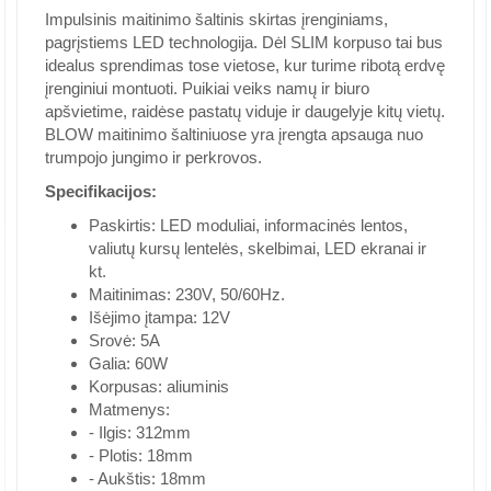
Impulsinis maitinimo šaltinis skirtas įrenginiams,
pagrįstiems LED technologija. Dėl SLIM korpuso tai bus
idealus sprendimas tose vietose, kur turime ribotą erdvę
įrenginiui montuoti. Puikiai veiks namų ir biuro
apšvietime, raidėse pastatų viduje ir daugelyje kitų vietų.
BLOW maitinimo šaltiniuose yra įrengta apsauga nuo
trumpojo jungimo ir perkrovos.
Specifikacijos:
Paskirtis: LED moduliai, informacinės lentos,
valiutų kursų lentelės, skelbimai, LED ekranai ir
kt.
Maitinimas: 230V, 50/60Hz.
Išėjimo įtampa: 12V
Srovė: 5A
Galia: 60W
Korpusas: aliuminis
Matmenys:
- Ilgis: 312mm
- Plotis: 18mm
- Aukštis: 18mm