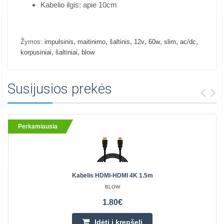
Kabelio ilgis: apie 10cm
,
,
,
,
,
,
,
Žymos:
impulsinis
maitinimo
šaltinis
12v
60w
slim
ac/dc
,
,
korpusiniai
šaltiniai
blow
Susijusios prekės
Perkamiausia
Kabelis HDMI-HDMI 4K 1.5m
BLOW
1.80€
Įdėti į krepšelį