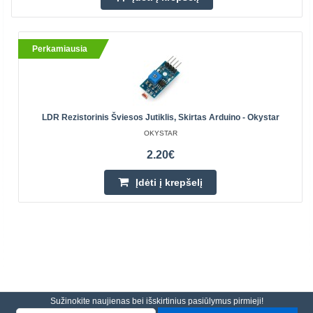
Perkamiausia
LDR Rezistorinis Šviesos Jutiklis, Skirtas Arduino - Okystar
OKYSTAR
2.20€
Įdėti į krepšelį
Sužinokite naujienas bei išskirtinius pasiūlymus pirmieji!