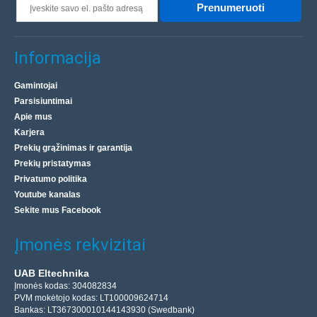
Prenumeruoti
Informacija
Gamintojai
Parsisiuntimai
Apie mus
Karjera
Prekių grąžinimas ir garantija
Prekių pristatymas
Privatumo politika
Youtube kanalas
Sekite mus Facebook
Įmonės rekvizitai
UAB Eltechnika
Įmonės kodas: 304082834
PVM mokėtojo kodas: LT100009624714
Bankas: LT367300010144143930 (Swedbank)