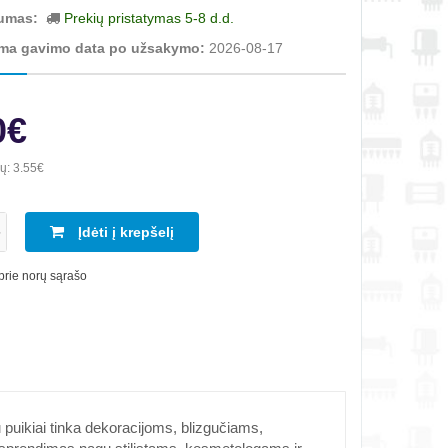
umas:
Prekių pristatymas 5-8 d.d.
ma gavimo data po užsakymo:
2026-08-17
0€
ių:
3.55€
Įdėti į krepšelį
 prie norų sąrašo
uikiai tinka dekoracijoms, blizgučiams,