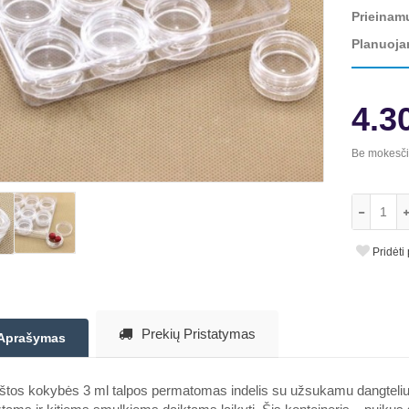
Prieinam
Planuoja
4.3
Be mokesč
Pridėti
Prekių Pristatymas
Aprašymas
tos kokybės 3 ml talpos permatomas indelis su užsukamu dangteliu p