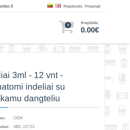
odas.lt
Registruotis
Prisijungti
Krepšelis:
0
0.00€
iai 3ml - 12 vnt -
atomi indeliai su
kamu dangteliu
as:
OEM
odas:
ABC-15723