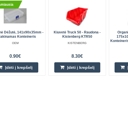
amiausia
inė Dėžutė, 141x90x35mm -
Kiuvetė Truck 50 - Raudona -
Organi
akinamas Konteineris
Kistenberg KTR50
175x10
Konteiner
OEM
KISTENBERG
0.90€
8.30€
Įdėti į krepšelį
Įdėti į krepšelį