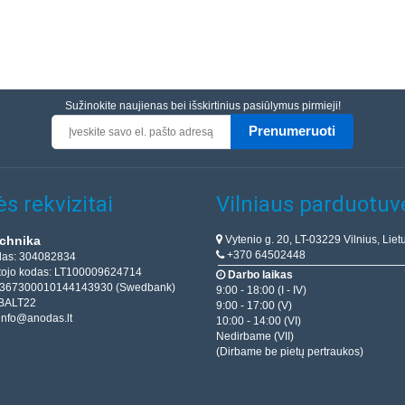
Sužinokite naujienas bei išskirtinius pasiūlymus pirmieji!
Prenumeruoti
s rekvizitai
Vilniaus parduotuv
Vytenio g. 20, LT-03229 Vilnius, Liet
chnika
+370 64502448
das: 304082834
ojo kodas: LT100009624714
Darbo laikas
T367300010144143930 (Swedbank)
9:00 - 18:00 (I - IV)
BALT22
9:00 - 17:00 (V)
info@anodas.lt
10:00 - 14:00 (VI)
Nedirbame (VII)
(Dirbame be pietų pertraukos)