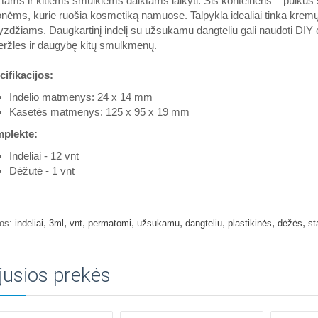
tams ir kitiems smulkiems daiktams laikyti. Šis konteineris – puiku
ėms, kurie ruošia kosmetiką namuose. Talpykla idealiai tinka kremų,
zdžiams. Daugkartinį indelį su užsukamu dangteliu gali naudoti DIY en
eržles ir daugybę kitų smulkmenų.
ifikacijos:
Indelio matmenys: 24 x 14 mm
Kasetės matmenys: 125 x 95 x 19 mm
plekte:
Indeliai - 12 vnt
Dėžutė - 1 vnt
,
,
,
,
,
,
,
,
os:
indeliai
3ml
vnt
permatomi
užsukamu
dangteliu
plastikinės
dėžės
st
jusios prekės