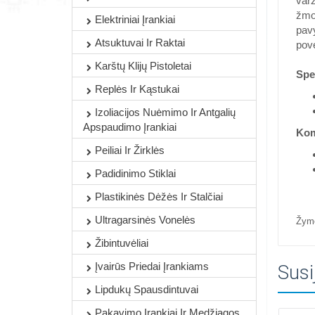
varž
žmon
Elektriniai Įrankiai
pavy
Atsuktuvai Ir Raktai
pov
Karštų Klijų Pistoletai
Spec
Replės Ir Kąstukai
Izoliacijos Nuėmimo Ir Antgalių
Apspaudimo Įrankiai
Kom
Peiliai Ir Žirklės
Padidinimo Stiklai
Plastikinės Dėžės Ir Stalčiai
Ultragarsinės Vonelės
Žym
Žibintuvėliai
Įvairūs Priedai Įrankiams
Susi
Lipdukų Spausdintuvai
Pakavimo Įrankiai Ir Medžiagos