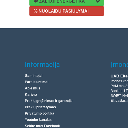
ŽALIOJI ENERGETIKA
% NUOLAIDŲ PASIŪLYMAI
Informacija
Įmonė
Gamintojai
UAB Elte
Įmonės ko
Parsisiuntimai
PVM mokėt
Apie mus
Bankas: L
Karjera
SWIFT: HA
El. paštas:
Prekių grąžinimas ir garantija
Prekių pristatymas
Privatumo politika
Youtube kanalas
Sekite mus Facebook