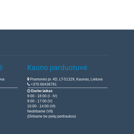
ė
Kauno parduotuvė
uva
Pramonės pr. 4D, LT-51329, Kaunas, Lietuva
+370 66436781
Darbo laikas
9:00 - 18:00 (I - IV)
9:00 - 17:00 (V)
10:00 - 14:00 (VI)
Nedirbame (VII)
(Dirbame be pietų pertraukos)