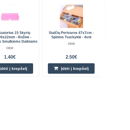
zatorius 15 Skyrių
Stalčių Pertvaros 47x7cm -
Organizer 
0x22mm - Rožinė -
Spintos Tvarkyklė - 4vnt
is Smulkiems Daiktams
OEM
OEM
1.40€
2.50€
Įdėti į krepšelį
Įdėti į krepšelį