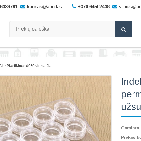
66436781
kaunas@anodas.lt
+370 64502448
vilnius@an
AI
Plastikinės dėžės ir stalčiai
Indel
perm
užsu
Gamintoj
Prekės k