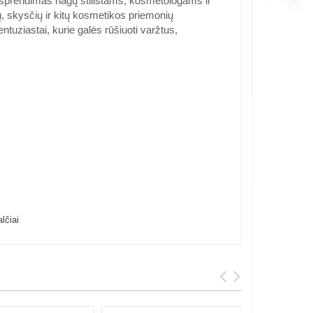
s sprendimas nagų stilistams, kosmetologams ir
 skysčių ir kitų kosmetikos priemonių
tuziastai, kurie galės rūšiuoti varžtus,
alčiai