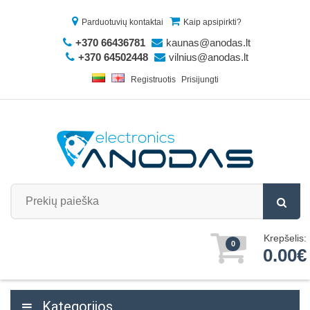
Parduotuvių kontaktai
Kaip apsipirkti?
+370 66436781
kaunas@anodas.lt
+370 64502448
vilnius@anodas.lt
Registruotis
Prisijungti
Krepšelis:
0
0.00€
Kategorijos