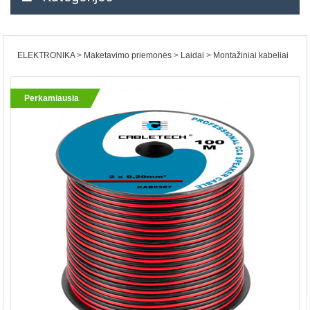
ELEKTRONIKA
Maketavimo priemonės
Laidai
Montažiniai kabeliai
Perkamiausia