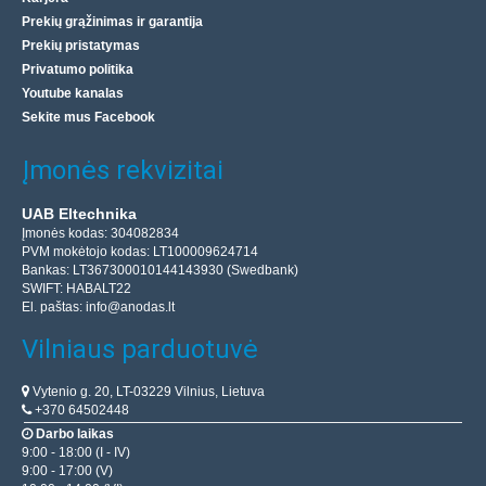
Prekių grąžinimas ir garantija
Prekių pristatymas
Privatumo politika
Youtube kanalas
Sekite mus Facebook
Įmonės rekvizitai
UAB Eltechnika
Įmonės kodas: 304082834
PVM mokėtojo kodas: LT100009624714
Bankas: LT367300010144143930 (Swedbank)
SWIFT: HABALT22
El. paštas:
info@anodas.lt
Vilniaus parduotuvė
Vytenio g. 20, LT-03229 Vilnius, Lietuva
+370 64502448
Darbo laikas
9:00 - 18:00 (I - IV)
9:00 - 17:00 (V)