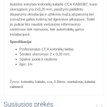
Aukštos kokybės kolonėlių kabelis CCA KAB0387, kurio
skerspjūvis yra 2x0,20 mm, pasižymi padidintu
atsparumu oksidacijai ir užtikrina mažą atsparumą bei
sumažina galios kritimą net ilgesnėse atkarpose. Todėl
jis puikiai tiks naudoti viešosiose informavimo
sistemose tiek namuose, tiek automobilių garso
instaliacijose.
Specifikacija:
Profesionalus CCA kolonėlių laidas.
Šerdies skersmuo: 2 x 0,20 mm.
Spalva: juoda ir raudona.
Ilgis: 1m
,
,
,
,
,
Žymos:
kolonėlių
kabelis
cca
0.20mm
montažiniai
kabeliai
cabletech
Susijusios prekės