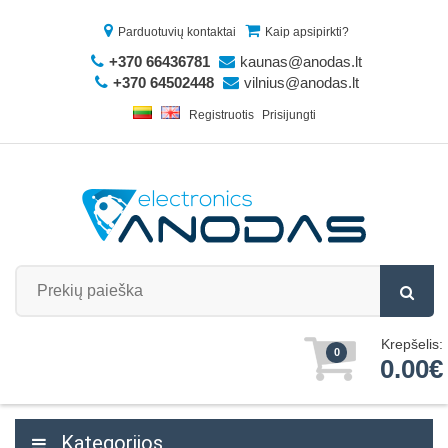
Parduotuvių kontaktai
Kaip apsipirkti?
+370 66436781
kaunas@anodas.lt
+370 64502448
vilnius@anodas.lt
Registruotis
Prisijungti
Krepšelis:
0
0.00€
Kategorijos