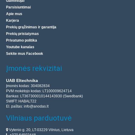
Gamintojai
Parsisiuntimai
Apie mus
Karjera
Prekių grąžinimas ir garantija
Prekių pristatymas
Privatumo politika
Youtube kanalas
Sekite mus Facebook
Įmonės rekvizitai
UAB Eltechnika
Įmonės kodas: 304082834
PVM mokėtojo kodas: LT100009624714
Bankas: LT367300010144143930 (Swedbank)
SWIFT: HABALT22
El. paštas:
info@anodas.lt
Vilniaus parduotuvė
Vytenio g. 20, LT-03229 Vilnius, Lietuva