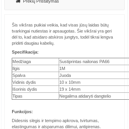
Prekių Pristatymas
Šis vikšras puikiai veikia, kad visas jūsų laidas būtų
tvarkingai nutiestas ir apsaugotas. Šie vikšrai yra geri
dėl to, kad atsidaro atskiros jungtys, todėl tikrai lengva
pridėti daugiau kabelių.
Specifikacija:
Medžiaga
Sustiprintas nailonas PA66
Ilgis
1M
Spalva
Juoda
Vidinis dydis
10 x 10mm
Išorinis dydis
19 x 14mm
Tipas
Negalima atidaryti dangtelio
Funkcijos:
Didesnis slėgis ir tempimo apkrova, tvirtumas,
elastingumas ir atsparumas dilimui, antipirenas.