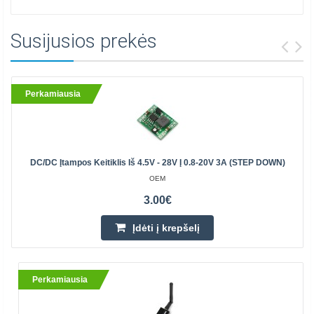
Susijusios prekės
Perkamiausia
DC/DC Įtampos Keitiklis Iš 4.5V - 28V Į 0.8-20V 3A (STEP DOWN)
OEM
3.00€
Įdėti į krepšelį
Perkamiausia