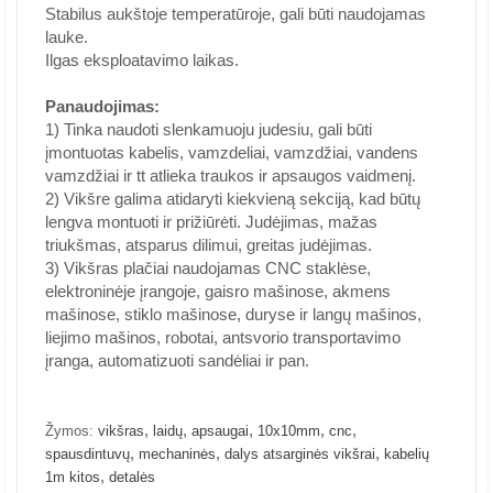
Stabilus aukštoje temperatūroje, gali būti naudojamas
lauke.
Ilgas eksploatavimo laikas.
Panaudojimas:
1) Tinka naudoti slenkamuoju judesiu, gali būti
įmontuotas kabelis, vamzdeliai, vamzdžiai, vandens
vamzdžiai ir tt atlieka traukos ir apsaugos vaidmenį.
2) Vikšre galima atidaryti kiekvieną sekciją, kad būtų
lengva montuoti ir prižiūrėti. Judėjimas, mažas
triukšmas, atsparus dilimui, greitas judėjimas.
3) Vikšras plačiai naudojamas CNC staklėse,
elektroninėje įrangoje, gaisro mašinose, akmens
mašinose, stiklo mašinose, duryse ir langų mašinos,
liejimo mašinos, robotai, antsvorio transportavimo
įranga, automatizuoti sandėliai ir pan.
,
,
,
,
,
Žymos:
vikšras
laidų
apsaugai
10x10mm
cnc
,
,
,
spausdintuvų
mechaninės
dalys atsarginės vikšrai
kabelių
,
1m kitos
detalės