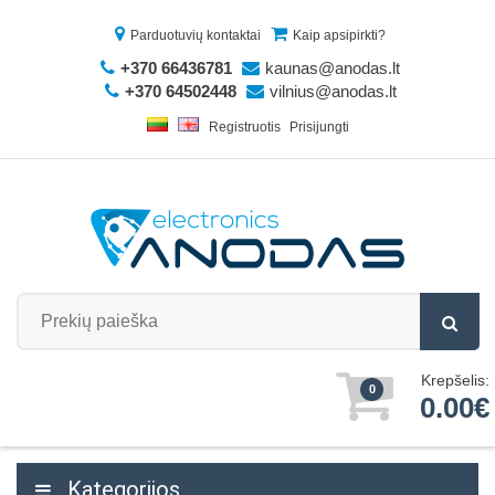
Parduotuvių kontaktai
Kaip apsipirkti?
+370 66436781
kaunas@anodas.lt
+370 64502448
vilnius@anodas.lt
Registruotis
Prisijungti
Krepšelis:
0
0.00€
Kategorijos