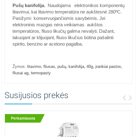
Pušų kanifolija.
Naudojama elektronikos komponentų
litavimui, kai litavimo temperatūra ne aukštesnė 280ºC.
Pasižymi konservuojančiomis savybėmis. Jei
elektroninis mazgas nėra veikiamas aukštos
temperatūros, fliuso likučių galima nevalyti. Dažant,
lakuojant ar klijuojant, fliuso likučius būtina pašalinti
spirito, benzino ar acetono pagalba.
,
,
,
,
,
,
Žymos:
litavimo
fliusas
pušų
kanifolija
40g
įrankiai pastos
,
fliusai ag
termopasty
Susijusios prekės
Perkamiausia