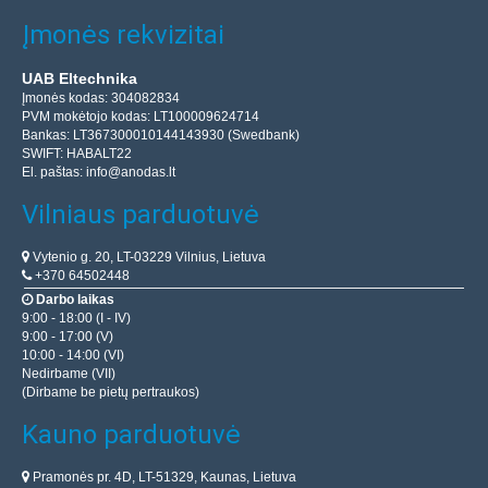
Įmonės rekvizitai
UAB Eltechnika
Įmonės kodas: 304082834
PVM mokėtojo kodas: LT100009624714
Bankas: LT367300010144143930 (Swedbank)
SWIFT: HABALT22
El. paštas:
info@anodas.lt
Vilniaus parduotuvė
Vytenio g. 20, LT-03229 Vilnius, Lietuva
+370 64502448
Darbo laikas
9:00 - 18:00 (I - IV)
9:00 - 17:00 (V)
10:00 - 14:00 (VI)
Nedirbame (VII)
(Dirbame be pietų pertraukos)
Kauno parduotuvė
Pramonės pr. 4D, LT-51329, Kaunas, Lietuva