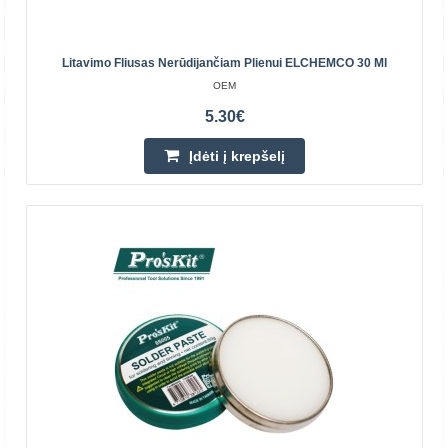
Litavimo Fliusas Nerūdijančiam Plienui ELCHEMCO 30 Ml
Perkamiausia
OEM
5.30€
Įdėti į krepšelį
Litavimo fliusas - pušų kanifolija 40g
AG TERMOPASTY
Pušų kanifolija. Naudojama elektronikos komponentų
litavimui, kai litavimo temperatūra ne aukštesnė 280ºC.
Pasižymi konservuojančiomis s..