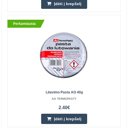
Įdėti į krepšelį
Parduotuvėje Vilniuje YRA
Parduotuvėje Kaune NĖRA
Centriniame Sandėlyje YRA
Perkamiausia
Įdėti į krepšelį
Pridėti prie pageidavimų sąrašo
Perkamiausia
Litavimo Pasta AG 40g
AG TERMOPASTY
2.40€
Įdėti į krepšelį
Litavimo fliusas RF800 SMD elementams 50ml