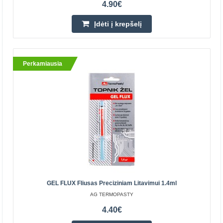
4.90€
Perkamiausia
Įdėti į krepšelį
Perkamiausia
Flux TK83 su šepetėliu SMD litavimui - 50ml
TERMOPASTY
Skystas, vidutinio aktyvumo srauto tipas 1.1.2/3 A pagal
ISO 9454-1, kanifolijos alkoholio tirpalas su organinių
GEL FLUX Fliusas Preciziniam Litavimui 1.4ml
aktyvatorių priedu, maks. litavimo temperatūra ..
AG TERMOPASTY
4.40€
4.60€