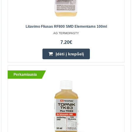
Įdėti į krepšelį
Pridėti prie pageidavimų sąrašo
Litavimo Fliusas RF800 SMD Elementams 100ml
AG TERMOPASTY
7.20€
Perkamiausia
Įdėti į krepšelį
Perkamiausia
Flux Pen TK83 - 8ml
TERMOPASTY
Skystas, vidutinio aktyvumo, kanifolijos alkoholio tirpalas