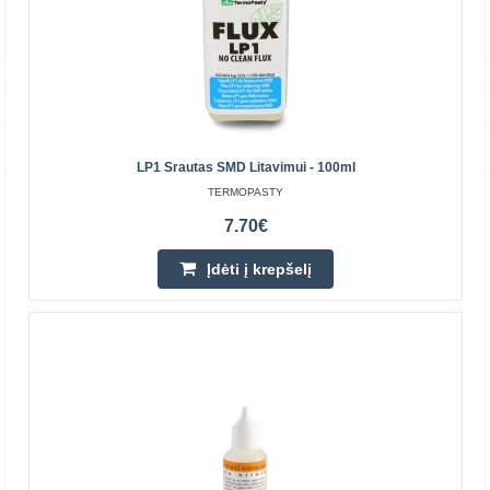
litavimo.Privalumai:Nereikia plautiPo paviršiau padengimo
pe..
4.40€
Parduotuvėje Vilniuje NĖRA
Parduotuvėje Kaune NĖRA
LP1 Srautas SMD Litavimui - 100ml
Centriniame Sandėlyje YRA
TERMOPASTY
Įdėti į krepšelį
7.70€
Įdėti į krepšelį
Pridėti prie pageidavimų sąrašo
Perkamiausia