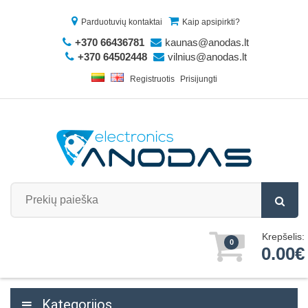
Parduotuvių kontaktai
Kaip apsipirkti?
+370 66436781
kaunas@anodas.lt
+370 64502448
vilnius@anodas.lt
Registruotis
Prisijungti
Krepšelis:
0
0.00€
Kategorijos