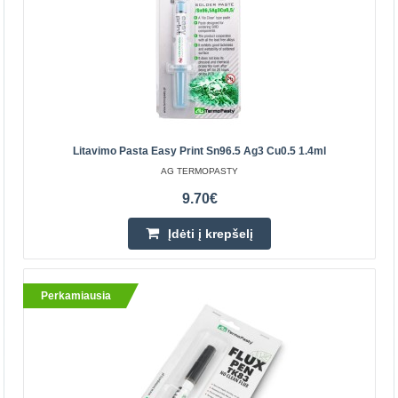
AG TERMOPASTY
RMA klasės kanifolijos tirpalas, skirti SMD komponentų
litavimui. Fliusas nereikalauja nuplovimo po
litavimo.Privalumai:Nereikia plautiPo paviršiau padengimo
pe..
Litavimo Pasta Easy Print Sn96.5 Ag3 Cu0.5 1.4ml
10.70€
AG TERMOPASTY
Parduotuvėje Vilniuje YRA
9.70€
Parduotuvėje Kaune NĖRA
Centriniame Sandėlyje NĖRA
Įdėti į krepšelį
Įdėti į krepšelį
Pridėti prie pageidavimų sąrašo
Perkamiausia
Perkamiausia