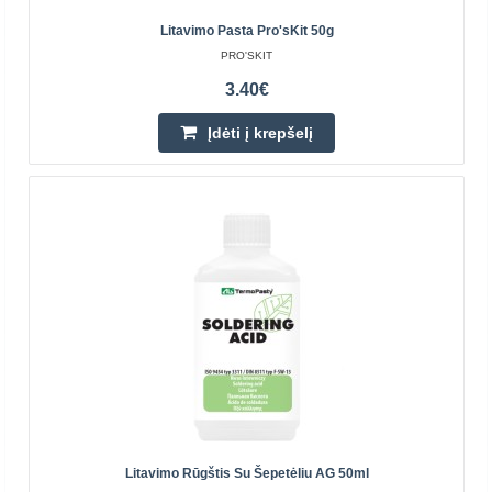
2.40€
Litavimo Pasta Pro'sKit 50g
Parduotuvėje Vilniuje YRA
PRO'SKIT
Parduotuvėje Kaune NĖRA
3.40€
Centriniame Sandėlyje NĖRA
Įdėti į krepšelį
Įdėti į krepšelį
Pridėti prie pageidavimų sąrašo
Perkamiausia
Litavimo Rūgštis Su Šepetėliu AG 50ml