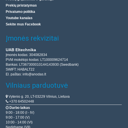
Prekių pristatymas
Privatumo politika
7.70€
Youtube kanalas
Parduotuvėje Vilniuje NĖRA
Sekite mus Facebook
Parduotuvėje Kaune NĖRA
Centriniame Sandėlyje YRA
Įmonės rekvizitai
Įdėti į krepšelį
UAB Eltechnika
Pridėti prie pageidavimų sąrašo
Įmonės kodas: 304082834
PVM mokėtojo kodas: LT100009624714
Bankas: LT367300010144143930 (Swedbank)
SWIFT: HABALT22
El. paštas:
info@anodas.lt
Vilniaus parduotuvė
Vytenio g. 20, LT-03229 Vilnius, Lietuva
+370 64502448
Darbo laikas
9:00 - 18:00 (I - IV)
9:00 - 17:00 (V)
10:00 - 14:00 (VI)
Nedirbame (VII)