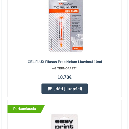
Parduotuvėje Vilniuje YRA
Parduotuvėje Kaune YRA
Centriniame Sandėlyje NĖRA
Įdėti į krepšelį
Pridėti prie pageidavimų sąrašo
Perkamiausia
GEL FLUX Fliusas Preciziniam Litavimui 10ml
AG TERMOPASTY
10.70€
Įdėti į krepšelį
Perkamiausia
GEL FLUX Fliusas preciziniam litavimui 10ml