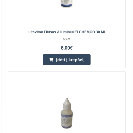
Litavimo pasta AG 40g
Litavimo Fliusas Aliuminiui ELCHEMCO 30 Ml
AG TERMOPASTY
OEM
6.00€
Litavimo pasta AG 40gSpecifikacijos:Tankis: 80°C
~0.95g/cm3Spalva: gintarinėDarbinė temperatūra: 50-
Įdėti į krepšelį
200°CTirpumas vandenyje: netirpstaGamintojas: AG
TermoPastyS..
2.40€
Parduotuvėje Vilniuje YRA
Parduotuvėje Kaune YRA
Centriniame Sandėlyje NĖRA
Įdėti į krepšelį
Pridėti prie pageidavimų sąrašo