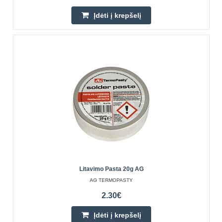
Įdėti į krepšelį
Litavimo rūgštis AG 35ml
AG TERMOPASTY
Litavimo rūgštis yra medžiaga, naudojama dirbant ant
nikeliuotų paviršių. Buteliuke yra skysčio, kurį reikia
naudoti atsargiai. Produktas turėtų būti tepamas ne..
Litavimo Pasta 20g AG
3.20€
AG TERMOPASTY
Prekių Pristatymas 4-6 D.d.
2.30€
Įdėti į krepšelį
Įdėti į krepšelį