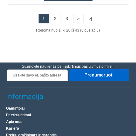
Pridėti prie pageidavimų sąrašo
1
2
3
>
>|
Rodoma nuo 1 iki 20 iš 43 (3 puslapių)
Sužinokite naujienas bei išskirtinius pasiūlymus pirmieji!
Prenumeruoti
Informacija
LP1 srautas SMD litavimui - 100ml
TERMOPASTY
Gamintojai
Parsisiuntimai
TermoPasty siūlomas LP1 fliusas yra bespalvis, šiek tiek
Apie mus
šiaudų spalvos skystis, pasižymintis aštriu alkoholio kvapu
Karjera
ir mažu tankiu - 0,8 g/cm³ esant 20°C. Pro..
Prekių grąžinimas ir garantija