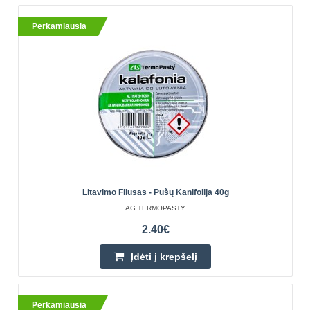
AG TERMOPASTY
Perkamiausia
RF 800 litavimo fliusas, puikiai sudrėkinantis Cu ir PbSn
paviršius. Be to, gaminio nereikia
plauti.Paskirtis:Mašininis litavimas profesionalioje ir
buitinėje e..
4.71€
Parduotuvėje Vilniuje YRA
Parduotuvėje Kaune YRA
Centriniame Sandėlyje YRA
Litavimo Fliusas - Pušų Kanifolija 40g
Įdėti į krepšelį
AG TERMOPASTY
2.40€
Pridėti prie pageidavimų sąrašo
Įdėti į krepšelį
Perkamiausia
Perkamiausia