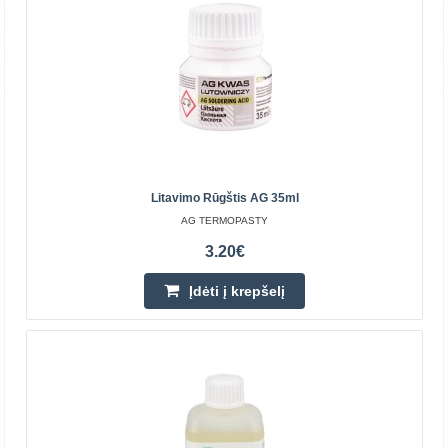
Įdėti į krepšelį
Pridėti prie pageidavimų sąrašo
Perkamiausia
Litavimo Rūgštis AG 35ml
AG TERMOPASTY
3.20€
Įdėti į krepšelį
GEL FLUX Fliusas preciziniam litavimui 1.4ml
AG TERMOPASTY
RMA klasės kanifolijos tirpalas, skirti SMD komponentų
litavimui. Fliusas nereikalauja nuplovimo po