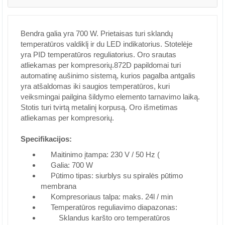
Bendra galia yra 700 W. Prietaisas turi sklandų
temperatūros valdiklį ir du LED indikatorius. Stotelėje
yra PID temperatūros reguliatorius. Oro srautas
atliekamas per kompresorių.872D papildomai turi
automatinę aušinimo sistemą, kurios pagalba antgalis
yra atšaldomas iki saugios temperatūros, kuri
veiksmingai pailgina šildymo elemento tarnavimo laiką.
Stotis turi tvirtą metalinį korpusą. Oro išmetimas
atliekamas per kompresorių.
Specifikacijos:
Maitinimo įtampa: 230 V / 50 Hz (
Galia: 700 W
Pūtimo tipas: siurblys su spiralės pūtimo
membrana
Kompresoriaus talpa: maks. 24l / min
Temperatūros reguliavimo diapazonas:
Sklandus karšto oro temperatūros