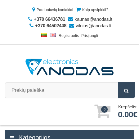
Parduotuvių kontaktai
Kaip apsipirkti?
+370 66436781
kaunas@anodas.lt
+370 64502448
vilnius@anodas.lt
Registruotis
Prisijungti
Krepšelis:
0
0.00€
Kategorijos