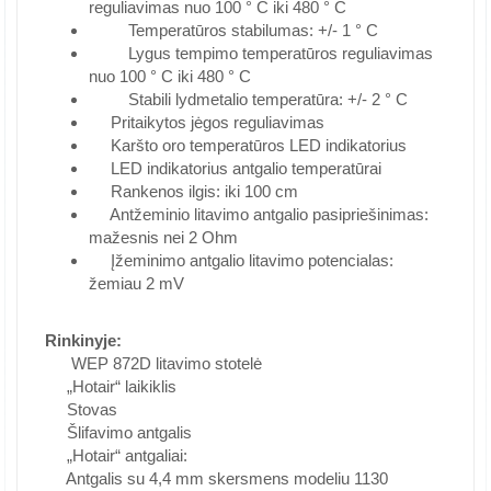
reguliavimas nuo 100 ° C iki 480 ° C
Temperatūros stabilumas: +/- 1 ° C
Lygus tempimo temperatūros reguliavimas
nuo 100 ° C iki 480 ° C
Stabili lydmetalio temperatūra: +/- 2 ° C
Pritaikytos jėgos reguliavimas
Karšto oro temperatūros LED indikatorius
LED indikatorius antgalio temperatūrai
Rankenos ilgis: iki 100 cm
Antžeminio litavimo antgalio pasipriešinimas:
mažesnis nei 2 Ohm
Įžeminimo antgalio litavimo potencialas:
žemiau 2 mV
Rinkinyje:
WEP 872D litavimo stotelė
„Hotair“ laikiklis
Stovas
Šlifavimo antgalis
„Hotair“ antgaliai:
Antgalis su 4,4 mm skersmens modeliu 1130