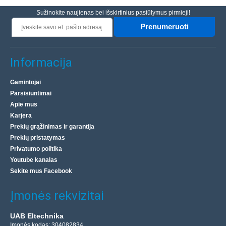
Sužinokite naujienas bei išskirtinius pasiūlymus pirmieji!
Prenumeruoti
Informacija
Gamintojai
Parsisiuntimai
Apie mus
Karjera
Prekių grąžinimas ir garantija
Prekių pristatymas
Privatumo politika
Youtube kanalas
Sekite mus Facebook
Įmonės rekvizitai
UAB Eltechnika
Įmonės kodas: 304082834