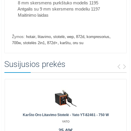
8 mm skersmens purkštuko modelis 1195
Antgalis su 9 mm skersmens modeliu 1197
Maitinimo laidas
,
,
,
,
,
,
Žymos:
hotair
litavimo
stotelė
wep
872d
kompresorius
,
,
,
,
700w
stotelės 2in1
872d+
karštu
oru su
Susijusios prekės
Karšto Oro Litavimo Stotelė - Yato YT-82461 - 750 W
YATO
25.40€