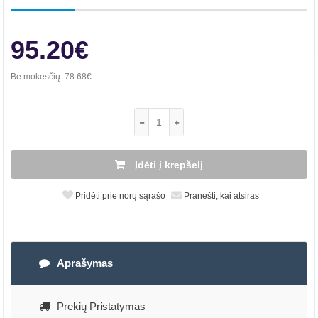
95.20€
Be mokesčių:
78.68€
Įdėti į krepšelį
Pridėti prie norų sąrašo
Pranešti, kai atsiras
Aprašymas
Prekių Pristatymas