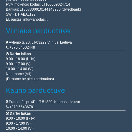
PVM mokėtojo kodas: LT100009624714
Bankas: LT367300010144143930 (Swedbank)
SWIFT: HABALT22
El. paštas:
info@anodas.lt
Vilniaus parduotuvė
Vytenio g. 20, LT-03229 Vilnius, Lietuva
+370 64502448
Darbo laikas
9:00 - 18:00 (I - IV)
9:00 - 17:00 (V)
10:00 - 14:00 (VI)
Nedirbame (VII)
(Dirbame be pietų pertraukos)
Kauno parduotuvė
Pramonės pr. 4D, LT-51329, Kaunas, Lietuva
+370 66436781
Darbo laikas
9:00 - 18:00 (I - IV)
9:00 - 17:00 (V)
10:00 - 14:00 (VI)