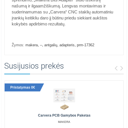
našumą ir ilgaamžiškumą. Lengvas montavimas ir
suderinamumas su „Carvera“ CNC staklių automatiniu
įrankių keitikliu daro jį būtinu priedu siekiant aukštos
kokybės apdirbimo rezultatų.
,
,
,
,
Žymos:
makera
–
antgalių
adapteris
prm-17362
Susijusios prekės
Pristatymas 0€
Carvera PCB Gamybos Paketas
MAKERA