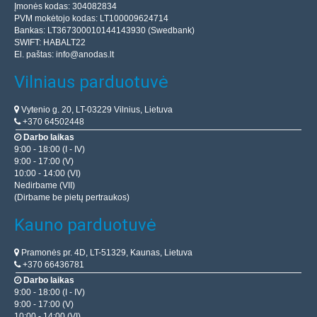
Įmonės kodas: 304082834
PVM mokėtojo kodas: LT100009624714
Bankas: LT367300010144143930 (Swedbank)
SWIFT: HABALT22
El. paštas:
info@anodas.lt
Vilniaus parduotuvė
Vytenio g. 20, LT-03229 Vilnius, Lietuva
+370 64502448
Darbo laikas
9:00 - 18:00 (I - IV)
9:00 - 17:00 (V)
10:00 - 14:00 (VI)
Nedirbame (VII)
(Dirbame be pietų pertraukos)
Kauno parduotuvė
Pramonės pr. 4D, LT-51329, Kaunas, Lietuva
+370 66436781
Darbo laikas
9:00 - 18:00 (I - IV)
9:00 - 17:00 (V)
10:00 - 14:00 (VI)