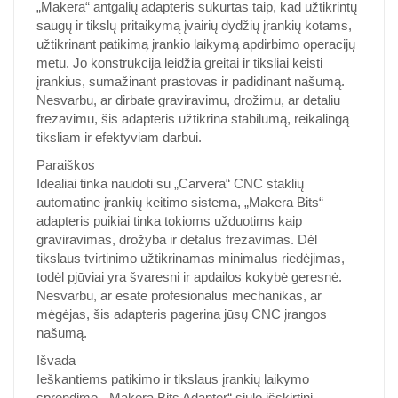
„Makera“ antgalių adapteris sukurtas taip, kad užtikrintų
saugų ir tikslų pritaikymą įvairių dydžių įrankių kotams,
užtikrinant patikimą įrankio laikymą apdirbimo operacijų
metu. Jo konstrukcija leidžia greitai ir tiksliai keisti
įrankius, sumažinant prastovas ir padidinant našumą.
Nesvarbu, ar dirbate graviravimu, drožimu, ar detaliu
frezavimu, šis adapteris užtikrina stabilumą, reikalingą
tiksliam ir efektyviam darbui.
Paraiškos
Idealiai tinka naudoti su „Carvera“ CNC staklių
automatine įrankių keitimo sistema, „Makera Bits“
adapteris puikiai tinka tokioms užduotims kaip
graviravimas, drožyba ir detalus frezavimas. Dėl
tikslaus tvirtinimo užtikrinamas minimalus riedėjimas,
todėl pjūviai yra švaresni ir apdailos kokybė geresnė.
Nesvarbu, ar esate profesionalus mechanikas, ar
mėgėjas, šis adapteris pagerina jūsų CNC įrangos
našumą.
Išvada
Ieškantiems patikimo ir tikslaus įrankių laikymo
sprendimo, „Makera Bits Adapter“ siūlo išskirtinį