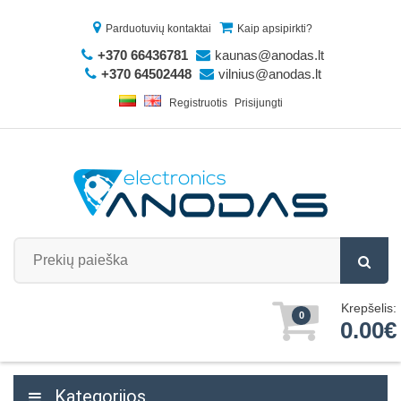
Parduotuvių kontaktai
Kaip apsipirkti?
+370 66436781
kaunas@anodas.lt
+370 64502448
vilnius@anodas.lt
Registruotis
Prisijungti
Krepšelis:
0
0.00€
Kategorijos