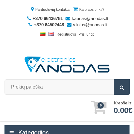
Parduotuvių kontaktai
Kaip apsipirkti?
+370 66436781
kaunas@anodas.lt
+370 64502448
vilnius@anodas.lt
Registruotis
Prisijungti
Krepšelis:
0
0.00€
Kategorijos