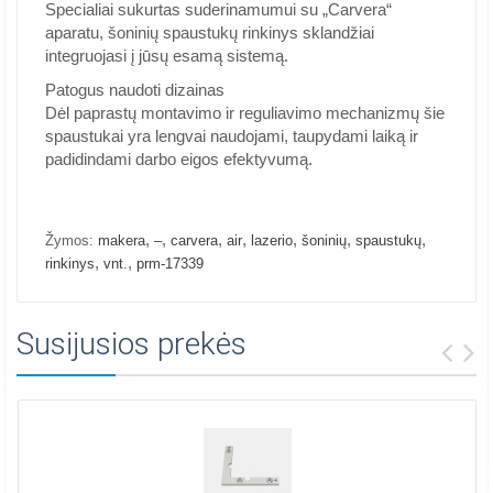
Specialiai sukurtas suderinamumui su „Carvera“
aparatu, šoninių spaustukų rinkinys sklandžiai
integruojasi į jūsų esamą sistemą.
Patogus naudoti dizainas
Dėl paprastų montavimo ir reguliavimo mechanizmų šie
spaustukai yra lengvai naudojami, taupydami laiką ir
padidindami darbo eigos efektyvumą.
,
,
,
,
,
,
,
Žymos:
makera
–
carvera
air
lazerio
šoninių
spaustukų
,
,
rinkinys
vnt.
prm-17339
Susijusios prekės