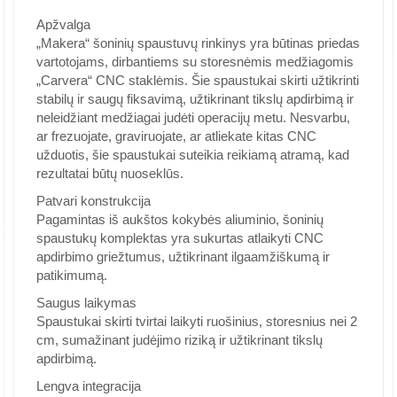
Apžvalga
„Makera“ šoninių spaustuvų rinkinys yra būtinas priedas
vartotojams, dirbantiems su storesnėmis medžiagomis
„Carvera“ CNC staklėmis. Šie spaustukai skirti užtikrinti
stabilų ir saugų fiksavimą, užtikrinant tikslų apdirbimą ir
neleidžiant medžiagai judėti operacijų metu. Nesvarbu,
ar frezuojate, graviruojate, ar atliekate kitas CNC
užduotis, šie spaustukai suteikia reikiamą atramą, kad
rezultatai būtų nuoseklūs.
Patvari konstrukcija
Pagamintas iš aukštos kokybės aliuminio, šoninių
spaustukų komplektas yra sukurtas atlaikyti CNC
apdirbimo griežtumus, užtikrinant ilgaamžiškumą ir
patikimumą.
Saugus laikymas
Spaustukai skirti tvirtai laikyti ruošinius, storesnius nei 2
cm, sumažinant judėjimo riziką ir užtikrinant tikslų
apdirbimą.
Lengva integracija