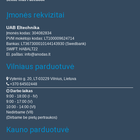
Įmonės rekvizitai
UAB Eltechnika
Įmonės kodas: 304082834
PVM mokėtojo kodas: LT100009624714
Bankas: LT367300010144143930 (Swedbank)
SWIFT: HABALT22
El. paštas:
info@anodas.lt
Vilniaus parduotuvė
Vytenio g. 20, LT-03229 Vilnius, Lietuva
+370 64502448
Darbo laikas
9:00 - 18:00 (I - IV)
9:00 - 17:00 (V)
10:00 - 14:00 (VI)
Nedirbame (VII)
(Dirbame be pietų pertraukos)
Kauno parduotuvė