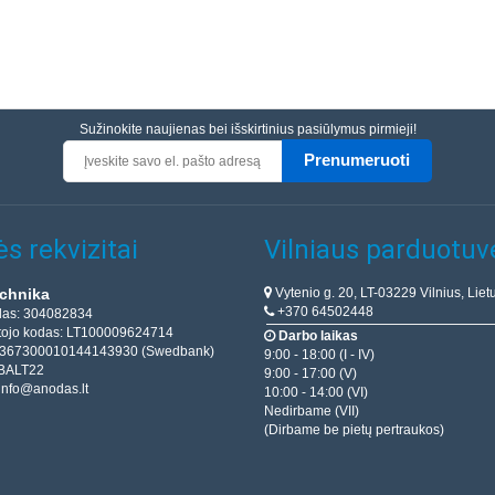
Sužinokite naujienas bei išskirtinius pasiūlymus pirmieji!
Prenumeruoti
s rekvizitai
Vilniaus parduotuv
Vytenio g. 20, LT-03229 Vilnius, Liet
chnika
+370 64502448
das: 304082834
ojo kodas: LT100009624714
Darbo laikas
T367300010144143930 (Swedbank)
9:00 - 18:00 (I - IV)
BALT22
9:00 - 17:00 (V)
info@anodas.lt
10:00 - 14:00 (VI)
Nedirbame (VII)
(Dirbame be pietų pertraukos)