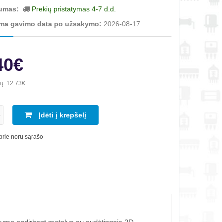
umas:
Prekių pristatymas 4-7 d.d.
ma gavimo data po užsakymo:
2026-08-17
40€
ių:
12.73€
Įdėti į krepšelį
 prie norų sąrašo