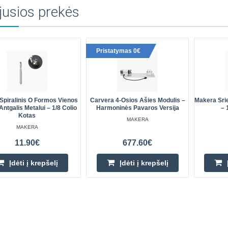
jusios prekės
Pristatymas 0€
Spiralinis O Formos Vienos
Carvera 4-Osios Ašies Modulis –
Makera Sri
Antgalis Metalui – 1/8 Colio
Harmoninės Pavaros Versija
– 
Kotas
MAKERA
MAKERA
11.90€
677.60€
Įdėti į krepšelį
Įdėti į krepšelį