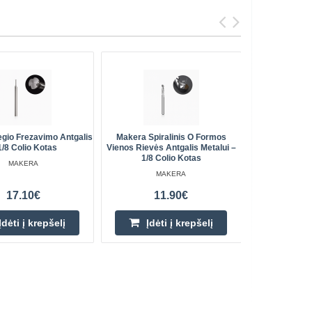
egio Frezavimo Antgalis
Makera Spiralinis O Formos
Makera – Dv
1/8 Colio Kotas
Vienos Rievės Antgalis Metalui –
Antgalis M
1/8 Colio Kotas
MAKERA
MAKERA
17.10€
11.90€
Įdėti į krepšelį
Įdėti į krepšelį