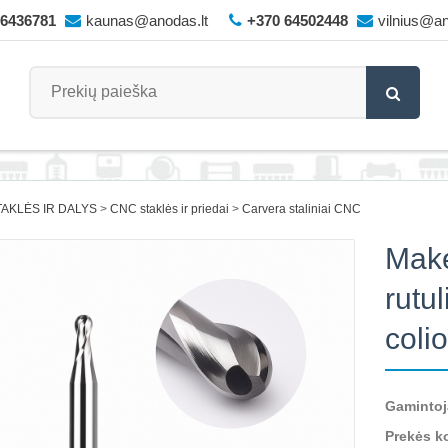
66436781
kaunas@anodas.lt
+370 64502448
vilnius@an
AKLĖS IR DALYS
CNC staklės ir priedai
Carvera staliniai CNC
Make
rutul
coli
Gamintoj
Prekės k