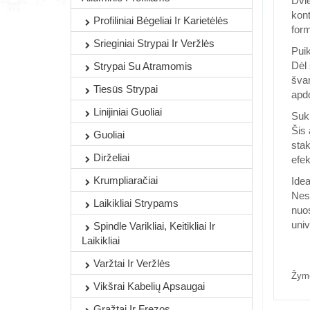
Dvie
kont
Profiliniai Bėgeliai Ir Karietėlės
form
Srieginiai Strypai Ir Veržlės
Puik
Dėl 
Strypai Su Atramomis
švar
Tiesūs Strypai
apdo
Linijiniai Guoliai
Suk
Šis 
Guoliai
stak
Dirželiai
efek
Krumpliaračiai
Idea
Nesv
Laikikliai Strypams
nuos
univ
Spindle Varikliai, Keitikliai Ir
Laikikliai
Varžtai Ir Veržlės
Žym
Vikšrai Kabelių Apsaugai
Grąžtai Ir Frezos