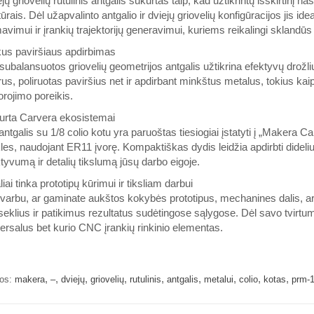
jų griovelių rutulinis antgalis sukurtas taip, kad užtikrintų išskirtin
ūrais. Dėl užapvalinto antgalio ir dviejų griovelių konfigūracijos jis idea
avimui ir įrankių trajektorijų generavimui, kuriems reikalingi sklandūs
us paviršiaus apdirbimas
subalansuotos griovelių geometrijos antgalis užtikrina efektyvų drožl
us, poliruotas paviršius net ir apdirbant minkštus metalus, tokius kai
rojimo poreikis.
urta Carvera ekosistemai
antgalis su 1/8 colio kotu yra paruoštas tiesiogiai įstatyti į „Maker
les, naudojant ER11 įvorę. Kompaktiškas dydis leidžia apdirbti didel
tyvumą ir detalių tikslumą jūsų darbo eigoje.
liai tinka prototipų kūrimui ir tiksliam darbui
arbu, ar gaminate aukštos kokybės prototipus, mechanines dalis, ar 
eklius ir patikimus rezultatus sudėtingose sąlygose. Dėl savo tvirt
ersalus bet kurio CNC įrankių rinkinio elementas.
,
,
,
,
,
,
,
,
,
os:
makera
–
dviejų
griovelių
rutulinis
antgalis
metalui
colio
kotas
prm-