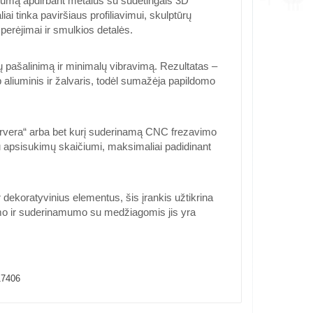
į našumą apdirbant metalus su sudėtingais 3D
liai tinka paviršiaus profiliavimui, skulptūrų
 perėjimai ir smulkios detalės.
ių pašalinimą ir minimalų vibravimą. Rezultatas –
p aliuminis ir žalvaris, todėl sumažėja papildomo
a Carvera“ arba bet kurį suderinamą CNC frezavimo
iu apsisukimų skaičiumi, maksimaliai padidinant
dekoratyvinius elementus, šis įrankis užtikrina
umo ir suderinamumo su medžiagomis jis yra
17406