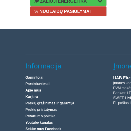
ŽALIOJI ENERGETIKA
% NUOLAIDŲ PASIŪLYMAI
Informacija
Įmonė
Gamintojai
UAB Elte
Įmonės ko
Parsisiuntimai
PVM mokėt
Apie mus
Bankas: L
Karjera
SWIFT: HA
El. paštas:
Prekių grąžinimas ir garantija
Prekių pristatymas
Privatumo politika
Youtube kanalas
Sekite mus Facebook