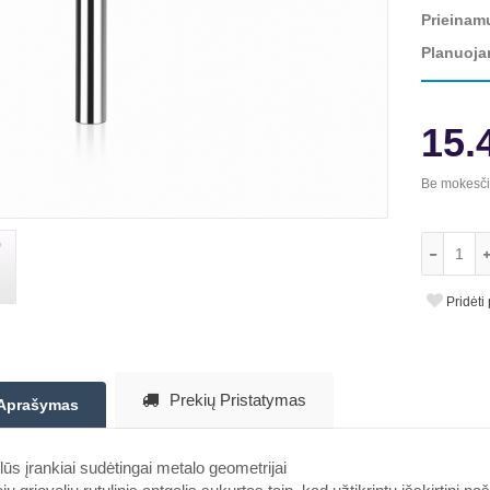
Prieinam
Planuoja
15.
Be mokesč
Pridėti
Prekių Pristatymas
Aprašymas
lūs įrankiai sudėtingai metalo geometrijai