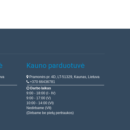
ė
Kauno parduotuvė
uva
Pramonės pr. 4D, LT-51329, Kaunas, Lietuva
+370 66436781
Darbo laikas
9:00 - 18:00 (I - IV)
9:00 - 17:00 (V)
10:00 - 14:00 (VI)
Nedirbame (VII)
(Dirbame be pietų pertraukos)