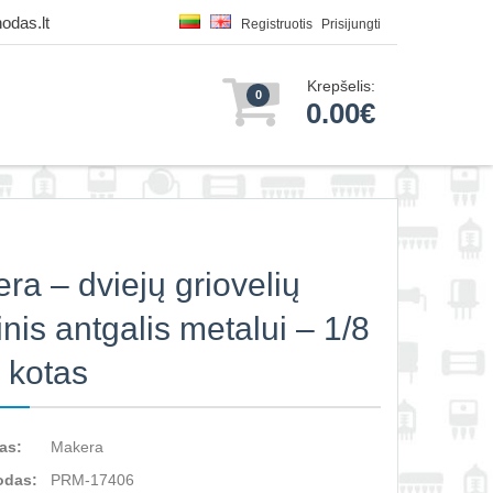
odas.lt
Registruotis
Prisijungti
Krepšelis:
0
0.00€
ra – dviejų griovelių
inis antgalis metalui – 1/8
o kotas
as:
Makera
odas:
PRM-17406