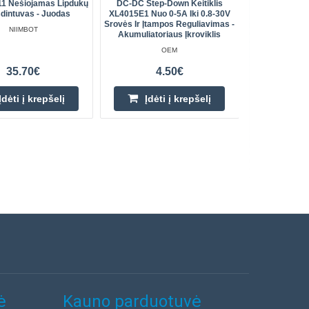
11 Nešiojamas Lipdukų
DC-DC Step-Down Keitiklis
Pintas Ap
dintuvas - Juodas
XL4015E1 Nuo 0-5A Iki 0.8-30V
Srovės Ir Įtampos Reguliavimas -
NIIMBOT
Akumuliatoriaus Įkroviklis
OEM
35.70€
4.50€
Įdėti į krepšelį
Įdėti į krepšelį
ė
Kauno parduotuvė