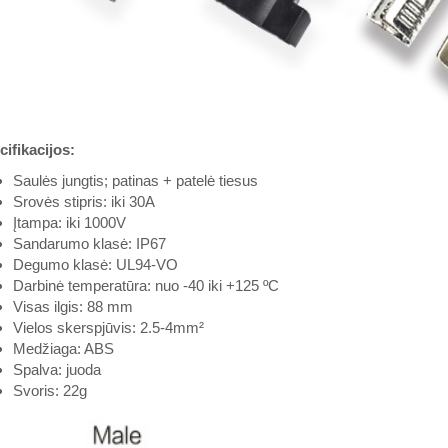
ifikacijos:
Saulės jungtis; patinas + patelė tiesus
Srovės stipris: iki 30A
Įtampa: iki 1000V
Sandarumo klasė: IP67
Degumo klasė: UL94-VO
Darbinė temperatūra: nuo -40 iki +125 ºC
Visas ilgis: 88 mm
Vielos skerspjūvis: 2.5-4mm²
Medžiaga: ABS
Spalva: juoda
Svoris: 22g