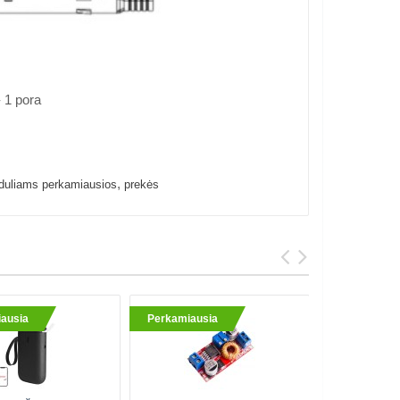
- 1 pora
,
uliams perkamiausios
prekės
ausia
Perkamiausia
Perkami