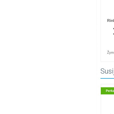
Rin
Žym
Susi
Perk