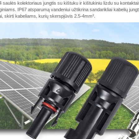
saulės kolektoriaus jungtis su kištuku ir kištukiniu lizdu su kontaktai
giniams. IP67 atsparumą vandeniui užtikrina sandarikliai kabelių jungtys
ai, skirti kabeliams, kurių skerspjūvis 2.5-4mm².