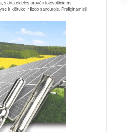
s, skirta didelės srovės fotovoltiniams
e ir kištuko ir lizdo sandūroje. Prailginamieji