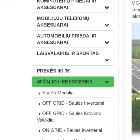
KOMPIUTERIŲ PRIEDAI IR
MC4 
AKSESUARAI
įren
laid
MOBILIŲJŲ TELEFONŲ
AKSESUARAI
AUTOMOBILIŲ PRIEDAI IR
AKSESUARAI
LAISVALAIKIS IR SPORTAS
PREKĖS IKI 3€
ŽALIOJI ENERGETIKA
Saulės Moduliai
OFF GRID - Saulės Inverteriai
OFF GRID - Saulės Krovimo
Valdikliai
ON GRID - Saulės Inverteriai