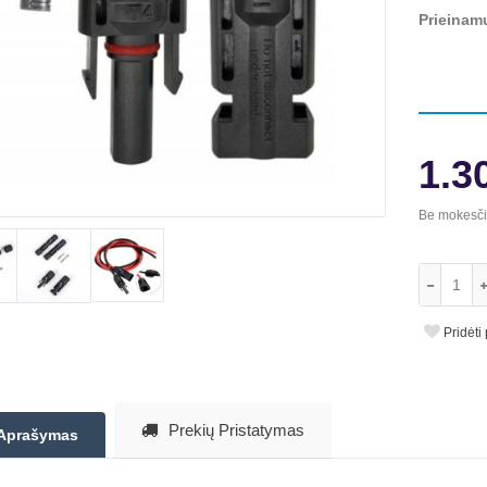
Prieinam
1.3
Be mokesč
Pridėti
Prekių Pristatymas
Aprašymas