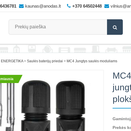
66436781
kaunas@anodas.lt
+370 64502448
vilnius@an
I ENERGETIKA
Saulės baterijų priedai
MC4 Jungtys saulės moduliams
MC4 
miausia
jung
plok
Gamintoj
Prekės k