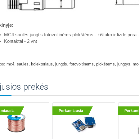
kinyje:
MC4 saulės jungtis fotovoltinėms plokštėms - kištuko ir lizdo pora 
Kontaktai - 2 vnt
,
,
,
,
,
,
,
os:
mc4
saulės
kolektoriaus
jungtis
fotovoltinėms
plokštėms
jungtys
mod
jusios prekės
amiausia
Perkamiausia
Perkami