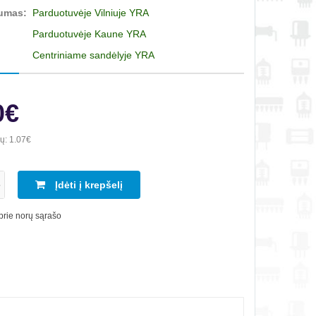
umas:
Parduotuvėje Vilniuje YRA
Parduotuvėje Kaune YRA
Centriniame sandėlyje YRA
0€
ių:
1.07€
Įdėti į krepšelį
 prie norų sąrašo