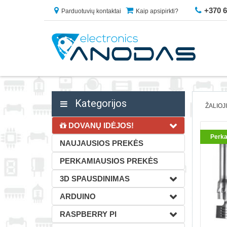
+370 
Parduotuvių kontaktai
Kaip apsipirkti?
Kategorijos
ŽALIOJ
DOVANŲ IDĖJOS!
Perka
NAUJAUSIOS PREKĖS
PERKAMIAUSIOS PREKĖS
3D SPAUSDINIMAS
ARDUINO
RASPBERRY PI