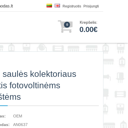
odas.lt
Registruotis
Prisijungti
Krepšelis:
0
0.00€
saulės kolektoriaus
tis fotovoltinėms
štėms
as:
OEM
odas:
AN0637