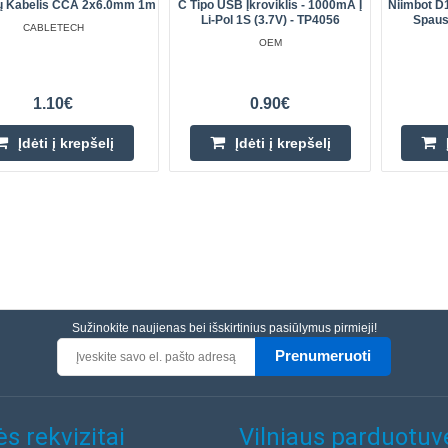
ių Kabelis CCA 2x6.0mm 1m
C Tipo USB Įkroviklis - 1000mA Į
Niimbot D
Li-Pol 1S (3.7V) - TP4056
Spaus
CABLETECH
OEM
1.10€
0.90€
Įdėti į krepšelį
Įdėti į krepšelį
Sužinokite naujienas bei išskirtinius pasiūlymus pirmieji!
Prenumeruoti
s rekvizitai
Vilniaus parduotuv