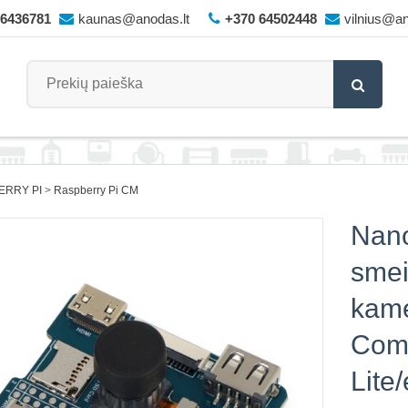
66436781
kaunas@anodas.lt
+370 64502448
vilnius@an
ERRY PI
Raspberry Pi CM
Nano
smei
kame
Com
Lit