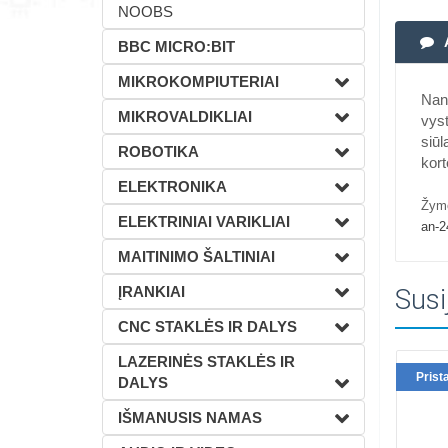
NOOBS
BBC MICRO:BIT
MIKROKOMPIUTERIAI
Nan
MIKROVALDIKLIAI
vys
siūl
ROBOTIKA
kort
ELEKTRONIKA
Žym
ELEKTRINIAI VARIKLIAI
an-2
MAITINIMO ŠALTINIAI
ĮRANKIAI
Susi
CNC STAKLĖS IR DALYS
LAZERINĖS STAKLĖS IR
Prist
DALYS
IŠMANUSIS NAMAS