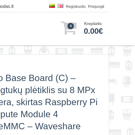
odas.lt
Registruotis
Prisijungti
Krepšelis:
0
0.00€
 Base Board (C) –
gtukų plėtiklis su 8 MPx
ra, skirtas Raspberry Pi
pute Module 4
e/eMMC – Waveshare