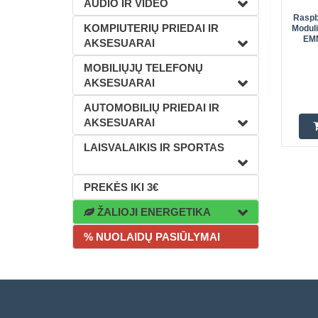
AUDIO IR VIDEO
Raspb
KOMPIUTERIŲ PRIEDAI IR
Modul
EMM
AKSESUARAI
MOBILIŲJŲ TELEFONŲ
AKSESUARAI
AUTOMOBILIŲ PRIEDAI IR
AKSESUARAI
LAISVALAIKIS IR SPORTAS
PREKĖS IKI 3€
ŽALIOJI ENERGETIKA
% NUOLAIDŲ PASIŪLYMAI