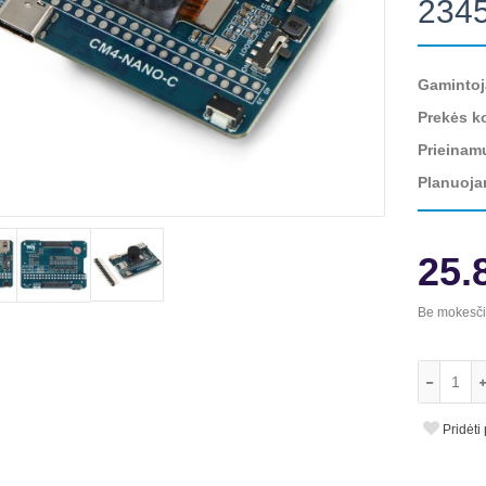
234
Gamintoj
Prekės k
Prieinam
Planuoja
25.
Be mokesč
Pridėti