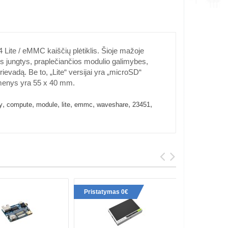
te / eMMC kaiščių plėtiklis. Šioje mažoje
 jungtys, praplečiančios modulio galimybes,
evadą. Be to, „Lite“ versijai yra „microSD“
tmenys yra 55 x 40 mm.
,
,
,
,
,
,
,
y
compute
module
lite
emmc
waveshare
23451
Pristatymas 0€
Pristaty