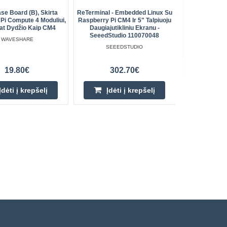
se Board (B), Skirta
ReTerminal - Embedded Linux Su
ReComputer
Pi Compute 4 Moduliui,
Raspberry Pi CM4 Ir 5" Talpiuoju
Pi CM4, 2
Pat Dydžio Kaip CM4
Daugiajutikliniu Ekranu -
Seeed
SeeedStudio 110070048
WAVESHARE
SEEEDSTUDIO
19.80€
302.70€
Įdėti į krepšelį
Įdėti į krepšelį