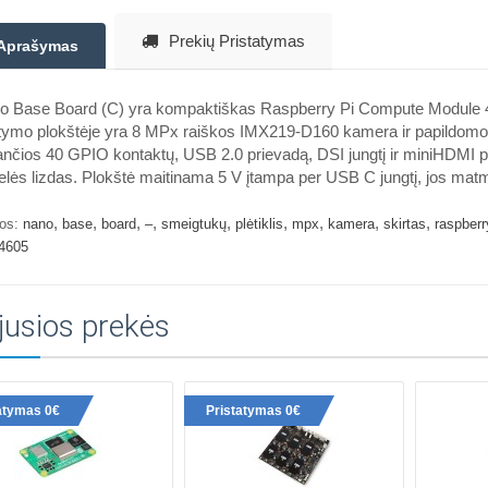
Prekių Pristatymas
Aprašymas
o Base Board (C) yra kompaktiškas Raspberry Pi Compute Module 4 Li
tymo plokštėje yra 8 MPx raiškos IMX219-D160 kamera ir papildomos
ančios 40 GPIO kontaktų, USB 2.0 prievadą, DSI jungtį ir miniHDMI pri
elės lizdas. Plokštė maitinama 5 V įtampa per USB C jungtį, jos ma
,
,
,
,
,
,
,
,
,
os:
nano
base
board
–
smeigtukų
plėtiklis
mpx
kamera
skirtas
raspberr
4605
jusios prekės
atymas 0€
Pristatymas 0€