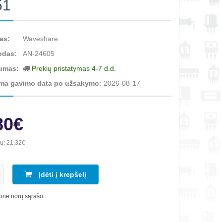
51
as:
Waveshare
odas:
AN-24605
umas:
Prekių pristatymas 4-7 d.d.
ma gavimo data po užsakymo:
2026-08-17
80€
ių:
21.32€
Įdėti į krepšelį
 prie norų sąrašo