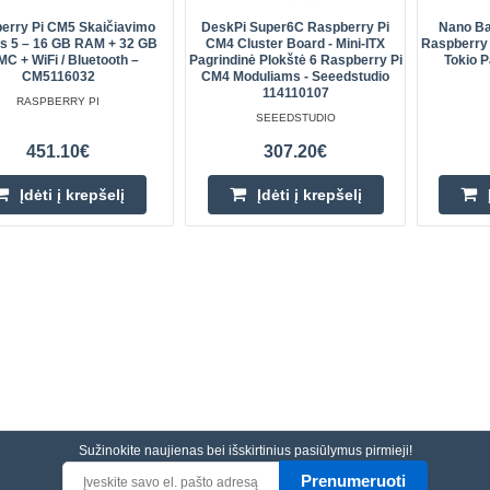
erry Pi CM5 Skaičiavimo
DeskPi Super6C Raspberry Pi
Nano Ba
is 5 – 16 GB RAM + 32 GB
CM4 Cluster Board - Mini-ITX
Raspberry 
C + WiFi / Bluetooth –
Pagrindinė Plokštė 6 Raspberry Pi
Tokio 
CM5116032
CM4 Moduliams - Seeedstudio
114110107
RASPBERRY PI
SEEEDSTUDIO
451.10€
307.20€
Įdėti į krepšelį
Įdėti į krepšelį
Sužinokite naujienas bei išskirtinius pasiūlymus pirmieji!
Prenumeruoti