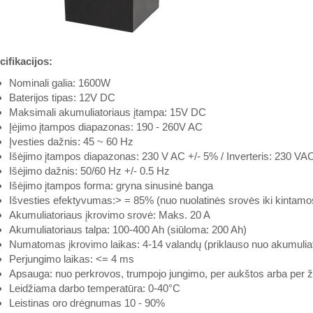
ifikacijos:
Nominali galia: 1600W
Baterijos tipas: 12V DC
Maksimali akumuliatoriaus įtampa: 15V DC
Įėjimo įtampos diapazonas: 190 - 260V AC
Įvesties dažnis: 45 ~ 60 Hz
Išėjimo įtampos diapazonas: 230 V AC +/- 5% / Inverteris: 230 VA
Išėjimo dažnis: 50/60 Hz +/- 0.5 Hz
Išėjimo įtampos forma: gryna sinusinė banga
Išvesties efektyvumas:> = 85% (nuo nuolatinės srovės iki kintamo
Akumuliatoriaus įkrovimo srovė: Maks. 20 A
Akumuliatoriaus talpa: 100-400 Ah (siūloma: 200 Ah)
Numatomas įkrovimo laikas: 4-14 valandų (priklauso nuo akumuliat
Perjungimo laikas: <= 4 ms
Apsauga: nuo perkrovos, trumpojo jungimo, per aukštos arba per
Leidžiama darbo temperatūra: 0-40°C
Leistinas oro drėgnumas 10 - 90%