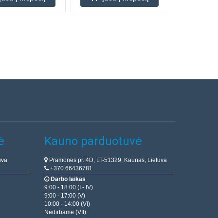
ė
Kauno parduotuvė
uva
Pramonės pr. 4D, LT-51329, Kaunas, Lietuva
+370 66436781
Darbo laikas
9:00 - 18:00 (I - IV)
9:00 - 17:00 (V)
10:00 - 14:00 (VI)
Nedirbame (VII)