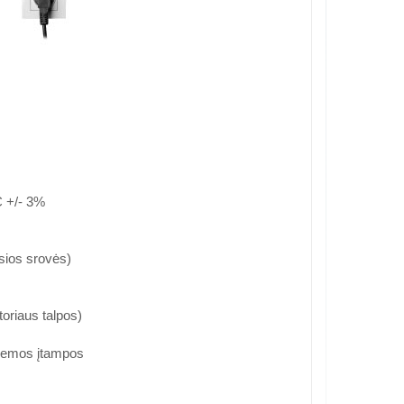
C +/- 3%
sios srovės)
oriaus talpos)
 žemos įtampos