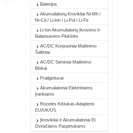
Baterijos
Akumuliatorių Krovikliai Ni-Mh /
Ni-Cd / Li-Ion / Li-Pol / Li-Fe
Li-Ion Akumuliatorių Įkrovimo Ir
Balansavimo Plokštės
AC/DC Korpusiniai Maitinimo
Šaltiniai
AC/DC Sieniniai Maitinimo
Blokai
Prailgintuvai
Akumuliatoriai Elektriniams
Įrankiams
Rozetės Kištukas-Adapteris
EU/UK/US
Įkrovikliai Ir Akumuliatoriai El.
Dviračiams Paspirtukams