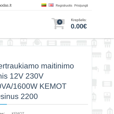
odas.lt
Registruotis
Prisijungti
Krepšelis:
0
0.00€
rtraukiamo maitinimo
inis 12V 230V
0VA/1600W KEMOT
sinus 2200
as:
KEMOT