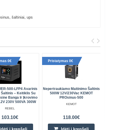
,
,
osinus
šaltiniai
ups
ymas 0€
Pristatymas 0€
Pristaty
ER-500-LFP4 Avarinis
Nepertraukiamo Maitinimo Šaltinis
Nepertrauk
Šaltinis – Keitiklis Su
500W 12V/230Vac KEMOT
24V 230V
sine Banga Ir Įkrovimo
PROsinus-500
P
 12V 230V 500VA 300W
KEMOT
REBEL
103.10€
118.00€
Įdėti į krepšelį
Įdėti į krepšelį