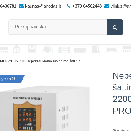
66436781
kaunas@anodas.lt
+370 64502448
vilnius@an
IMO ŠALTINIAI
Nepertraukiamo maitinimo šaltiniai
Nepe
atymas 0€
šalt
220
PRO
Gamintoj