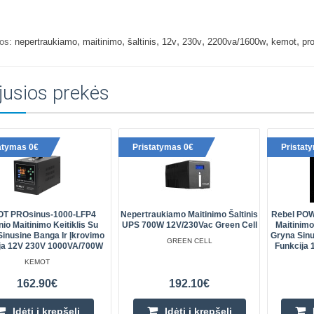
,
,
,
,
,
,
,
os:
nepertraukiamo
maitinimo
šaltinis
12v
230v
2200va/1600w
kemot
pr
jusios prekės
atymas 0€
Pristatymas 0€
Pristat
T PROsinus-1000-LFP4
Nepertraukiamo Maitinimo Šaltinis
Rebel POW
nio Maitinimo Keitiklis Su
UPS 700W 12V/230Vac Green Cell
Maitinimo 
inusine Banga Ir Įkrovimo
Gryna Sinu
GREEN CELL
ja 12V 230V 1000VA/700W
Funkcija
KEMOT
162.90€
192.10€
Įdėti į krepšelį
Įdėti į krepšelį