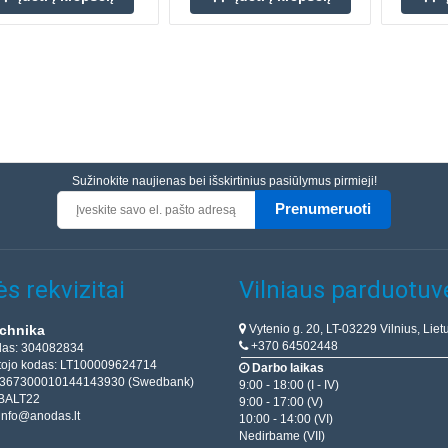
Sužinokite naujienas bei išskirtinius pasiūlymus pirmieji!
Prenumeruoti
s rekvizitai
Vilniaus parduotuv
Vytenio g. 20, LT-03229 Vilnius, Liet
chnika
+370 64502448
das: 304082834
ojo kodas: LT100009624714
Darbo laikas
T367300010144143930 (Swedbank)
9:00 - 18:00 (I - IV)
BALT22
9:00 - 17:00 (V)
info@anodas.lt
10:00 - 14:00 (VI)
Nedirbame (VII)