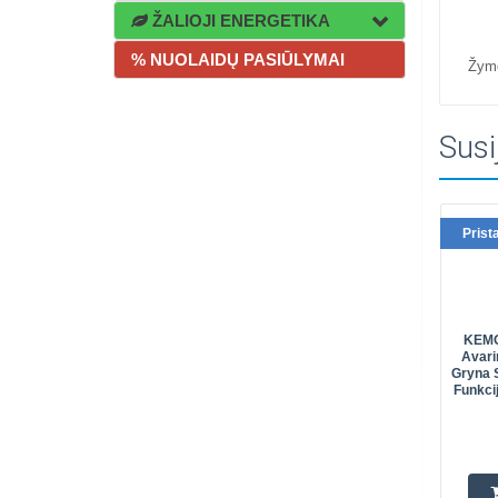
ŽALIOJI ENERGETIKA
% NUOLAIDŲ PASIŪLYMAI
Žym
Susi
Prist
KEMO
Avari
Gryna S
Funkci