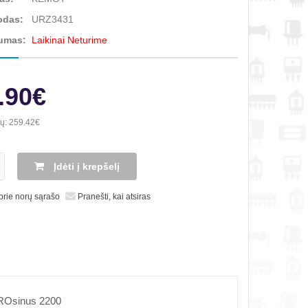
odas:
URZ3431
umas:
Laikinai Neturime
.90€
ių:
259.42€
Įdėti į krepšelį
 prie norų sąrašo
Pranešti, kai atsiras
ROsinus 2200