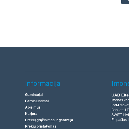
Informacija
Įmonė
Gamintojai
UAB Elte
Įmonės ko
Parsisiuntimai
PVM mokėt
Apie mus
Bankas: L
Karjera
SWIFT: HA
El. paštas:
Prekių grąžinimas ir garantija
Prekių pristatymas