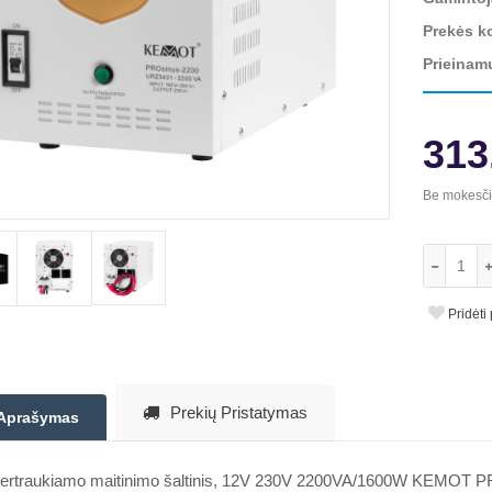
Prekės k
Prieinam
313
Be mokesč
Pridėti
Prekių Pristatymas
Aprašymas
ertraukiamo maitinimo šaltinis, 12V 230V 2200VA/1600W KEMOT P