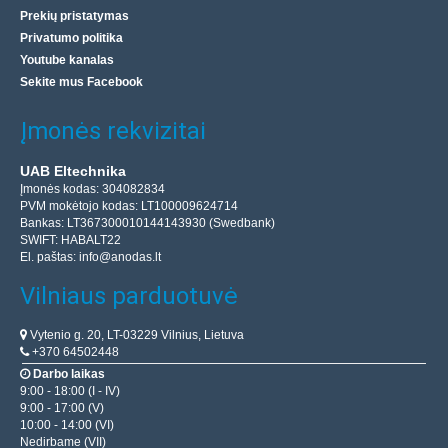
Prekių pristatymas
Privatumo politika
Youtube kanalas
Sekite mus Facebook
Įmonės rekvizitai
UAB Eltechnika
Įmonės kodas: 304082834
PVM mokėtojo kodas: LT100009624714
Bankas: LT367300010144143930 (Swedbank)
SWIFT: HABALT22
El. paštas:
info@anodas.lt
Vilniaus parduotuvė
Vytenio g. 20, LT-03229 Vilnius, Lietuva
+370 64502448
Darbo laikas
9:00 - 18:00 (I - IV)
9:00 - 17:00 (V)
10:00 - 14:00 (VI)
Nedirbame (VII)