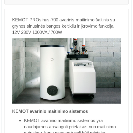
KEMOT PROsinus-700 avarinis maitinimo šaltinis su
grynos sinusinės bangos keitikliu ir įkrovimo funkcija
12V 230V 1000VA / 700W
KEMOT avarinio maitinimo sistemos
KEMOT avarinio maitinimo sistemos yra
naudojamos apsaugoti prietaisus nuo maitinimo
sutrikimų, kurių pasekmė gali būti prietaisų