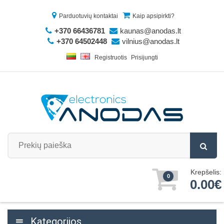
Parduotuvių kontaktai
Kaip apsipirkti?
+370 66436781
kaunas@anodas.lt
+370 64502448
vilnius@anodas.lt
Registruotis
Prisijungti
Krepšelis:
0
0.00€
Kategorijos