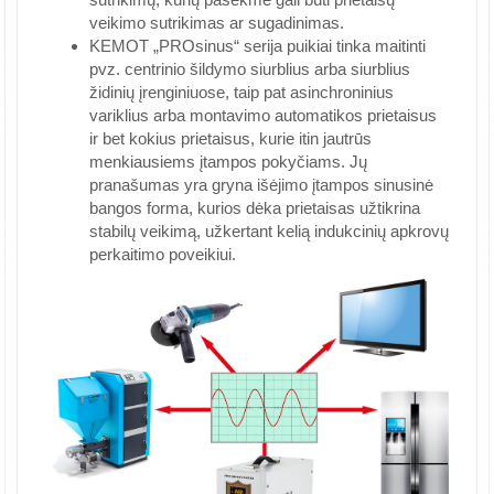
veikimo sutrikimas ar sugadinimas.
KEMOT „PROsinus“ serija puikiai tinka maitinti
pvz. centrinio šildymo siurblius arba siurblius
židinių įrenginiuose, taip pat asinchroninius
variklius arba montavimo automatikos prietaisus
ir bet kokius prietaisus, kurie itin jautrūs
menkiausiems įtampos pokyčiams. Jų
pranašumas yra gryna išėjimo įtampos sinusinė
bangos forma, kurios dėka prietaisas užtikrina
stabilų veikimą, užkertant kelią indukcinių apkrovų
perkaitimo poveikiui.