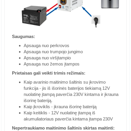
Saugumas:
Apsauga nuo perkrovos
Apsauga nuo trumpojo jungimo
Apsauga nuo viršįtampio
Apsauga nuo žemos įtampos
Prietaisas gali veikti trimis režimais:
Kaip avarinio maitinimo šaltinis su įkrovimo
funkcija - jis iš išorinės baterijos tiekiamą 12V
nuolatinę įtampą paverčia 230V kintama ir įkrauna
išorinę bateriją.
Kaip įkroviklis - įkrauna išorinę bateriją
Kaip keitiklis - 12V nuolatinę įtampą iš
akumuliatoriaus paverčia kintama įtampa 230V
Nepertraukiamo maitinimo šaltinis skirtas maitinti: