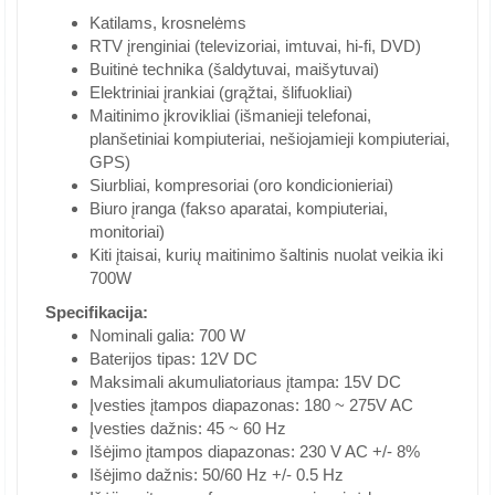
Katilams, krosnelėms
RTV įrenginiai (televizoriai, imtuvai, hi-fi, DVD)
Buitinė technika (šaldytuvai, maišytuvai)
Elektriniai įrankiai (grąžtai, šlifuokliai)
Maitinimo įkrovikliai (išmanieji telefonai,
planšetiniai kompiuteriai, nešiojamieji kompiuteriai,
GPS)
Siurbliai, kompresoriai (oro kondicionieriai)
Biuro įranga (fakso aparatai, kompiuteriai,
monitoriai)
Kiti įtaisai, kurių maitinimo šaltinis nuolat veikia iki
700W
Specifikacija:
Nominali galia: 700 W
Baterijos tipas: 12V DC
Maksimali akumuliatoriaus įtampa: 15V DC
Įvesties įtampos diapazonas: 180 ~ 275V AC
Įvesties dažnis: 45 ~ 60 Hz
Išėjimo įtampos diapazonas: 230 V AC +/- 8%
Išėjimo dažnis: 50/60 Hz +/- 0.5 Hz