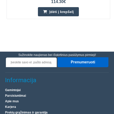
114.30€
Įdėti į krepšelį
Sužinokite naujienas bei išskirtinius pasiūlymus pirmieji!
Prenumeruoti
Informacija
Gamintojai
Parsisiuntimai
Apie mus
Karjera
Prekių grąžinimas ir garantija