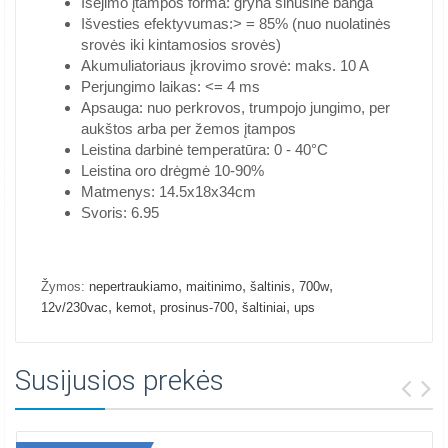
Išėjimo įtampos forma: gryna sinusinė banga
Išvesties efektyvumas:> = 85% (nuo nuolatinės
srovės iki kintamosios srovės)
Akumuliatoriaus įkrovimo srovė: maks. 10 A
Perjungimo laikas: <= 4 ms
Apsauga: nuo perkrovos, trumpojo jungimo, per
aukštos arba per žemos įtampos
Leistina darbinė temperatūra: 0 - 40°C
Leistina oro drėgmė 10-90%
Matmenys: 14.5x18x34cm
Svoris: 6.95
,
,
,
,
Žymos:
nepertraukiamo
maitinimo
šaltinis
700w
,
,
,
,
12v/230vac
kemot
prosinus-700
šaltiniai
ups
Susijusios prekės