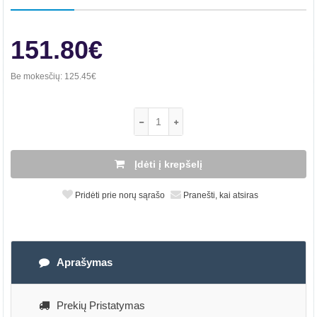
151.80€
Be mokesčių:
125.45€
Įdėti į krepšelį
Pridėti prie norų sąrašo
Pranešti, kai atsiras
Aprašymas
Prekių Pristatymas