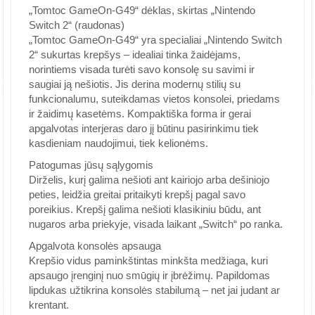
„Tomtoc GameOn-G49“ dėklas, skirtas „Nintendo
Switch 2“ (raudonas)
„Tomtoc GameOn-G49“ yra specialiai „Nintendo Switch
2“ sukurtas krepšys – idealiai tinka žaidėjams,
norintiems visada turėti savo konsolę su savimi ir
saugiai ją nešiotis. Jis derina modernų stilių su
funkcionalumu, suteikdamas vietos konsolei, priedams
ir žaidimų kasetėms. Kompaktiška forma ir gerai
apgalvotas interjeras daro jį būtinu pasirinkimu tiek
kasdieniam naudojimui, tiek kelionėms.
Patogumas jūsų sąlygomis
Dirželis, kurį galima nešioti ant kairiojo arba dešiniojo
peties, leidžia greitai pritaikyti krepšį pagal savo
poreikius. Krepšį galima nešioti klasikiniu būdu, ant
nugaros arba priekyje, visada laikant „Switch“ po ranka.
Apgalvota konsolės apsauga
Krepšio vidus paminkštintas minkšta medžiaga, kuri
apsaugo įrenginį nuo smūgių ir įbrėžimų. Papildomas
lipdukas užtikrina konsolės stabilumą – net jai judant ar
krentant.