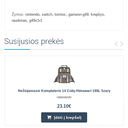
,
,
,
,
,
Žymos:
nintendo
switch
tomtoc
gameon-g49
krepšys
,
raudonas
g49s1r1
Susijusios prekės
Nešiojamasis Kompiuteris 14 Colių Himawari 188L Szary
HIMAWARI
23.10€
Įdėti į krepšelį