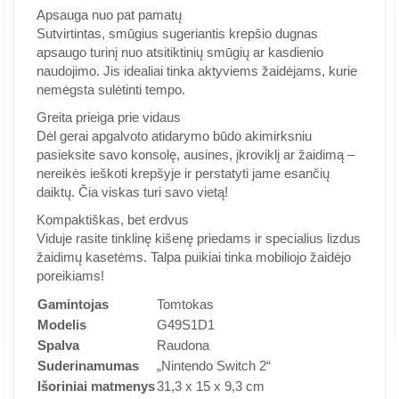
Apsauga nuo pat pamatų
Sutvirtintas, smūgius sugeriantis krepšio dugnas
apsaugo turinį nuo atsitiktinių smūgių ar kasdienio
naudojimo. Jis idealiai tinka aktyviems žaidėjams, kurie
nemėgsta sulėtinti tempo.
Greita prieiga prie vidaus
Dėl gerai apgalvoto atidarymo būdo akimirksniu
pasieksite savo konsolę, ausines, įkroviklį ar žaidimą –
nereikės ieškoti krepšyje ir perstatyti jame esančių
daiktų. Čia viskas turi savo vietą!
Kompaktiškas, bet erdvus
Viduje rasite tinklinę kišenę priedams ir specialius lizdus
žaidimų kasetėms. Talpa puikiai tinka mobiliojo žaidėjo
poreikiams!
Gamintojas
Tomtokas
Modelis
G49S1D1
Spalva
Raudona
Suderinamumas
„Nintendo Switch 2“
Išoriniai matmenys
31,3 x 15 x 9,3 cm