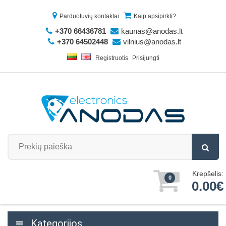
Parduotuvių kontaktai
Kaip apsipirkti?
+370 66436781
kaunas@anodas.lt
+370 64502448
vilnius@anodas.lt
Registruotis
Prisijungti
Krepšelis:
0
0.00€
Kategorijos