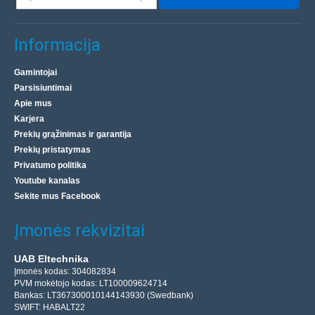
Informacija
Gamintojai
Parsisiuntimai
Apie mus
Karjera
Prekių grąžinimas ir garantija
Prekių pristatymas
Privatumo politika
Youtube kanalas
Sekite mus Facebook
Įmonės rekvizitai
UAB Eltechnika
Įmonės kodas: 304082834
PVM mokėtojo kodas: LT100009624714
Bankas: LT367300010144143930 (Swedbank)
SWIFT: HABALT22