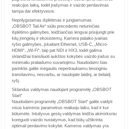
reakcijos laiką, todėl įrašymas ir vaizdo perdavimas
tampa dar efektyvesni.
Neprilygstamas išplėtimas ir jungiamumas
„OBSBOT Tail Air“ siūlo precedento neturinčias
išplėtimo galimybes, leidžiančias lengvai prisijungti prie
kitų įrenginių ir ekosistemų. Kamera palaiko įvairias
ryšio galimybes, įskaitant Ethernet, USB-C, „Micro-
HDMI“, „Wi-Fi“, taip pat NDI ir HX3, todėl galima
sklandžiai transliuoti aukštos kokybės vaizdo įrašus su
minimaliu pralaidumo suvartojimu. Naudodami šias
parinktis galite mėgautis nepertraukiamu tiesioginiu
transliavimu, nesvarbu, ar naudojate laidinį, ar belaidį
ryšį.
Sklandus valdymas naudojant programėlę „OBSBOT
Start“
Naudodami programėlę „OBSBOT Start“ galite valdyti
visus kameros parametrus realiuoju laiku, kad ir kur
būtumėte. Intuityvus gestų valdymas leidžia akimirksniu
koreguoti vaizdo nustatymus, kad būtų užtikrinta
optimali perdavimo kokybė. Kameros valdymas yra