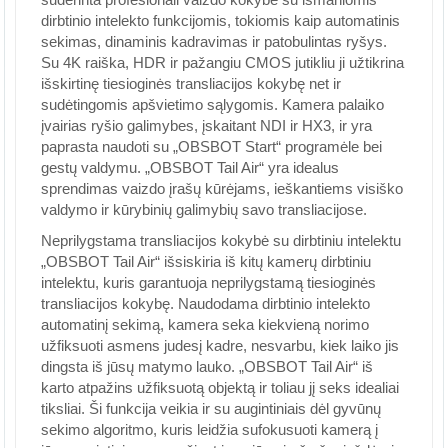
dirbtinio intelekto funkcijomis, tokiomis kaip automatinis
sekimas, dinaminis kadravimas ir patobulintas ryšys.
Su 4K raiška, HDR ir pažangiu CMOS jutikliu ji užtikrina
išskirtinę tiesioginės transliacijos kokybę net ir
sudėtingomis apšvietimo sąlygomis. Kamera palaiko
įvairias ryšio galimybes, įskaitant NDI ir HX3, ir yra
paprasta naudoti su „OBSBOT Start“ programėle bei
gestų valdymu. „OBSBOT Tail Air“ yra idealus
sprendimas vaizdo įrašų kūrėjams, ieškantiems visiško
valdymo ir kūrybinių galimybių savo transliacijose.
Neprilygstama transliacijos kokybė su dirbtiniu intelektu
„OBSBOT Tail Air“ išsiskiria iš kitų kamerų dirbtiniu
intelektu, kuris garantuoja neprilygstamą tiesioginės
transliacijos kokybę. Naudodama dirbtinio intelekto
automatinį sekimą, kamera seka kiekvieną norimo
užfiksuoti asmens judesį kadre, nesvarbu, kiek laiko jis
dingsta iš jūsų matymo lauko. „OBSBOT Tail Air“ iš
karto atpažins užfiksuotą objektą ir toliau jį seks idealiai
tiksliai. Ši funkcija veikia ir su augintiniais dėl gyvūnų
sekimo algoritmo, kuris leidžia sufokusuoti kamerą į