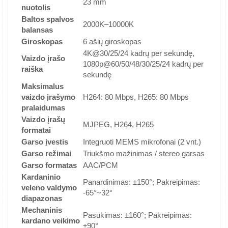
23 mm
nuotolis
Baltos spalvos
2000K–10000K
balansas
Giroskopas
6 ašių giroskopas
4K@30/25/24 kadrų per sekundę,
Vaizdo įrašo
1080p@60/50/48/30/25/24 kadrų per
raiška
sekundę
Maksimalus
vaizdo įrašymo
H264: 80 Mbps, H265: 80 Mbps
pralaidumas
Vaizdo įrašų
MJPEG, H264, H265
formatai
Garso įvestis
Integruoti MEMS mikrofonai (2 vnt.)
Garso režimai
Triukšmo mažinimas / stereo garsas
Garso formatas
AAC/PCM
Kardaninio
Panardinimas: ±150°; Pakreipimas:
veleno valdymo
-65°~32°
diapazonas
Mechaninis
Pasukimas: ±160°; Pakreipimas:
kardano veikimo
±90°