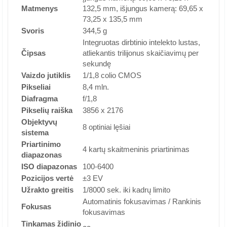
Matmenys
132,5 mm, išjungus kamerą: 69,65 x
73,25 x 135,5 mm
Svoris
344,5 g
Integruotas dirbtinio intelekto lustas,
Čipsas
atliekantis trilijonus skaičiavimų per
sekundę
Vaizdo jutiklis
1/1,8 colio CMOS
Pikseliai
8,4 mln.
Diafragma
f/1,8
Pikselių raiška
3856 x 2176
Objektyvų
8 optiniai lęšiai
sistema
Priartinimo
4 kartų skaitmeninis priartinimas
diapazonas
ISO diapazonas
100-6400
Pozicijos vertė
±3 EV
Užrakto greitis
1/8000 sek. iki kadrų limito
Automatinis fokusavimas / Rankinis
Fokusas
fokusavimas
Tinkamas židinio