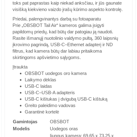
toks pat paprastas kaip niekad anksčiau, ir jūs gaunate
visišką kiekvieno vaizdo įrašų kūrimo aspekto kontrolę.
Priedai, palengvinantys darbą su fotoaparatu
Prie „OBSBOT Tail Air“ kameros galima įsigyti
papildomų priedų, kad būtų dar patogiau ją naudoti.
Rasite išmanųjį nuotolinio valdymo pultą, 360 laipsnių
įkrovimo pagrindą, USB-C–Ethernet adapterį ir ND
filtrus, kad kamera būtų dar labiau pritaikoma
skirtingoms apšvietimo sąlygoms.
Įtraukta
OBSBOT uodegos oro kamera
Laikymo dėklas
USB-C laidas
USB-C–USB-A adapteris
USB-C kištukas į dvigubą USB-C kištuką
Greito paleidimo vadovas
Garantinė kortelė
Gamintojas
OBSBOT
Modelis
Uodegos oras
Įjungus kamerą: 69,65 x 73,25 x