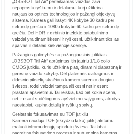
„OBSBOT Tail Air“ perteikiamas vaizdas žavi
nepaprastu ryškumu ir detalumu, kurį užtikrina
naujausios optinės technologijos ir pažangi objektyvų
sistema. Kamera gali įrašyti 4K kokybe 30 kadrų per
sekundę greičiu ir 1080p kokybe 60 kadrų per sekundę
greičiu. Dėl HDR ir dirbtinio intelekto patobulinimo
vaizdai yra dinamiškesni ir ryškesni, užtikrinant tikslias
spalvas ir detales kiekvienoje scenoje.
Pažangios galimybės su pažangiausiais jutikliais
„OBSBOT Tail Air“ aprūpintas itin jautriu 1/1,8 colio
CMOS jutikliu, kuris užtikrina platų dinaminį diapazoną ir
geresnę vaizdo kokybę. Dėl platesnės diafragmos ir
didesnio pikselių skaičiaus kamera surenka daugiau
šviesos, todėl vaizdai tampa aiškesni net ir esant
prastam apšvietimui. Tai reiškia, kad bet kokia scena,
net ir esant sudėtingoms apšvietimo sąlygoms, atrodys
nuostabiai, kupina detalių ir ryškių spalvų.
Greitesnis fokusavimas su TOF jutikliu
Kamera naudoja TOF (skrydžio laiko) jutiklį atstumui
matuoti infraraudonųjų spindulių šviesa. Tai labai
pagreitina fokusavimo procesą ir sutrumpina kameros