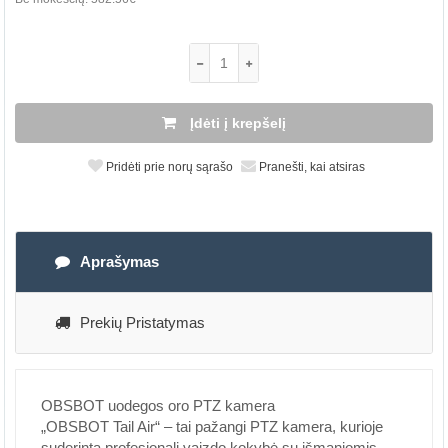
Įdėti į krepšelį
Pridėti prie norų sąrašo
Pranešti, kai atsiras
Aprašymas
Prekių Pristatymas
OBSBOT uodegos oro PTZ kamera
„OBSBOT Tail Air“ – tai pažangi PTZ kamera, kurioje
suderinta profesionali vaizdo kokybė su išmaniomis