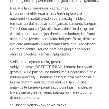
jūsų augintinius, paverčiant juos jūsų įrašų žvaigždėmis.
Realaus laiko išmanusis kadravimas
Dirbtinio intelekto režisieriaus tinklelių funkcija
automatiškai padalija užfiksuotą vaizdą į tinklelį,
remdamasi dažniausiai naudojamais kameros kampais.
Tokiu būdu spustelėjus atitinkamą tinklelio dalį, greitai ir
tiksliai pasirenkamas jus dominantis kadras, leidžiantis
akimirksniu įvertinti perdavimo kokybę. Be to, dirbtinio
intelekto automatinis kadravimas užtikrina, kad visada
liktumėte centre. Jei kas nors prisijungia prie kadro,
vaizdas padidėja, kad visi tilptų kadre.
Visiškas valdymas rankų gestais
Valdykite savo „OBSBOT Tail Air“ kamerą intuityviais
gestais, kurie palengvina naudojimą ir pagreitina turinio
kūrimo procesą. Dinamiški gestai leidžia sklandžiai ir
tiksliai priartinti vaizdą, todėl realiuoju laiku puikiai
pritaikysite kamerą pagal savo poreikius. Tai idealiai
tinka visiems, ieškantiems patogumo ir efektyvumo
dirbant su kamera.
Stulbinanti vaizdo kokybė 4K raiška