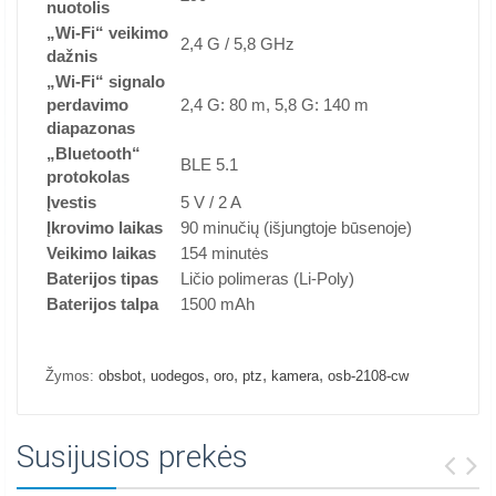
nuotolis
„Wi-Fi“ veikimo
2,4 G / 5,8 GHz
dažnis
„Wi-Fi“ signalo
perdavimo
2,4 G: 80 m, 5,8 G: 140 m
diapazonas
„Bluetooth“
BLE 5.1
protokolas
Įvestis
5 V / 2 A
Įkrovimo laikas
90 minučių (išjungtoje būsenoje)
Veikimo laikas
154 minutės
Baterijos tipas
Ličio polimeras (Li-Poly)
Baterijos talpa
1500 mAh
,
,
,
,
,
Žymos:
obsbot
uodegos
oro
ptz
kamera
osb-2108-cw
Susijusios prekės