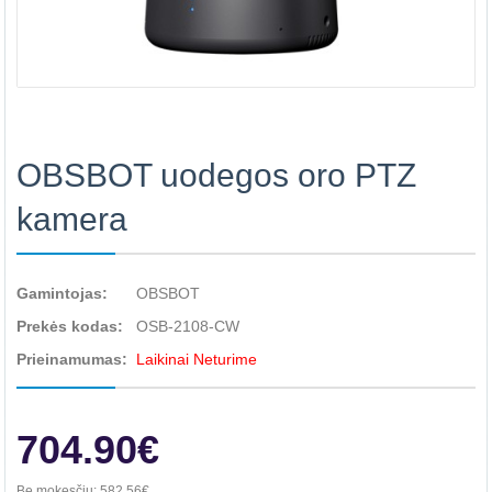
OBSBOT uodegos oro PTZ
kamera
Gamintojas:
OBSBOT
Prekės kodas:
OSB-2108-CW
Prieinamumas:
Laikinai Neturime
704.90€
Be mokesčių:
582.56€