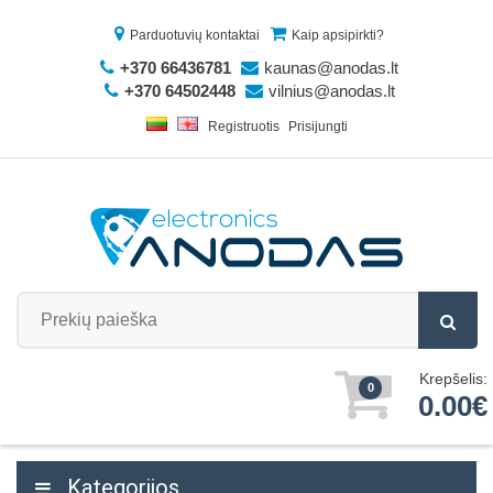
Parduotuvių kontaktai
Kaip apsipirkti?
+370 66436781
kaunas@anodas.lt
+370 64502448
vilnius@anodas.lt
Registruotis
Prisijungti
Krepšelis:
0
0.00€
Kategorijos