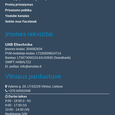
Prekių pristatymas
Privatumo politika
Youtube kanalas
Sekite mus Facebook
Įmonės rekvizitai
UAB Eltechnika
Įmonės kodas: 304082834
PVM mokėtojo kodas: LT100009624714
Bankas: LT367300010144143930 (Swedbank)
SWIFT: HABALT22
El. paštas:
info@anodas.lt
Vilniaus parduotuvė
Vytenio g. 20, LT-03229 Vilnius, Lietuva
+370 64502448
Darbo laikas
9:00 - 18:00 (I - IV)
9:00 - 17:00 (V)
10:00 - 14:00 (VI)
Nedirbame (VII)