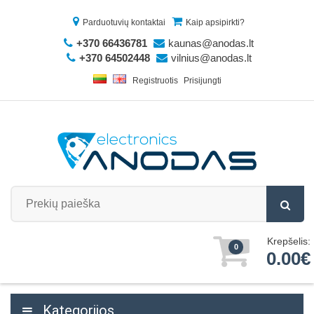
Parduotuvių kontaktai
Kaip apsipirkti?
+370 66436781
kaunas@anodas.lt
+370 64502448
vilnius@anodas.lt
Registruotis
Prisijungti
Krepšelis:
0
0.00€
Kategorijos