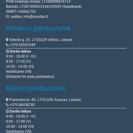
PVM mokėtojo kodas: LT100009624714
Bankas: LT367300010144143930 (Swedbank)
SWIFT: HABALT22
El. paštas:
info@anodas.lt
Vilniaus parduotuvė
Vytenio g. 20, LT-03229 Vilnius, Lietuva
+370 64502448
Darbo laikas
9:00 - 18:00 (I - IV)
9:00 - 17:00 (V)
10:00 - 14:00 (VI)
Nedirbame (VII)
(Dirbame be pietų pertraukos)
Kauno parduotuvė
Pramonės pr. 4D, LT-51329, Kaunas, Lietuva
+370 66436781
Darbo laikas
9:00 - 18:00 (I - IV)
9:00 - 17:00 (V)
10:00 - 14:00 (VI)
Nedirbame (VII)