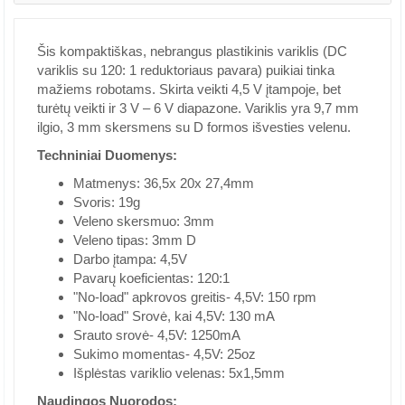
Šis kompaktiškas, nebrangus plastikinis variklis (DC
variklis su 120: 1 reduktoriaus pavara) puikiai tinka
mažiems robotams. Skirta veikti 4,5 V įtampoje, bet
turėtų veikti ir 3 V – 6 V diapazone. Variklis yra 9,7 mm
ilgio, 3 mm skersmens su D formos išvesties velenu.
Techniniai Duomenys:
Matmenys: 36,5x 20x 27,4mm
Svoris: 19g
Veleno skersmuo: 3mm
Veleno tipas: 3mm D
Darbo įtampa: 4,5V
Pavarų koeficientas: 120:1
"No-load" apkrovos greitis- 4,5V: 150 rpm
"No-load" Srovė, kai 4,5V: 130 mA
Srauto srovė- 4,5V: 1250mA
Sukimo momentas- 4,5V: 25oz
Išplėstas variklio velenas: 5x1,5mm
Naudingos Nuorodos: