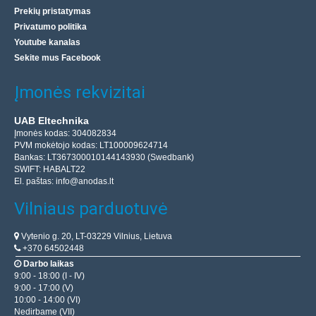
Prekių pristatymas
Privatumo politika
Youtube kanalas
Sekite mus Facebook
Įmonės rekvizitai
UAB Eltechnika
Įmonės kodas: 304082834
PVM mokėtojo kodas: LT100009624714
Bankas: LT367300010144143930 (Swedbank)
SWIFT: HABALT22
El. paštas:
info@anodas.lt
Vilniaus parduotuvė
Vytenio g. 20, LT-03229 Vilnius, Lietuva
+370 64502448
Darbo laikas
9:00 - 18:00 (I - IV)
9:00 - 17:00 (V)
10:00 - 14:00 (VI)
Nedirbame (VII)