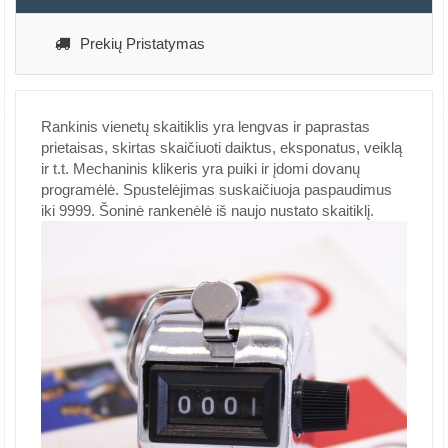
Prekių Pristatymas
Rankinis vienetų skaitiklis yra lengvas ir paprastas
prietaisas, skirtas skaičiuoti daiktus, eksponatus, veiklą
ir t.t. Mechaninis klikeris yra puiki ir įdomi dovanų
programėlė. Spustelėjimas suskaičiuoja paspaudimus
iki 9999. Šoninė rankenėlė iš naujo nustato skaitiklį.