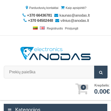
Parduotuvių kontaktai
Kaip apsipirkti?
+370 66436781
kaunas@anodas.lt
+370 64502448
vilnius@anodas.lt
Registruotis
Prisijungti
Krepšelis:
0
0.00€
Kategorijos