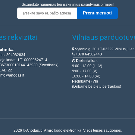
Sužinokite naujienas bei išskirtinius pasiūlymus pirmieji!
Prenumeruoti
s rekvizitai
Vilniaus parduotuv
Vytenio g. 20, LT-03229 Vilnius, Liet
chnika
+370 64502448
das: 304082834
ojo kodas: LT100009624714
Darbo laikas
T367300010144143930 (Swedbank)
9:00 - 18:00 (I - IV)
BALT22
9:00 - 17:00 (V)
info@anodas.lt
10:00 - 14:00 (VI)
Nedirbame (VII)
(Dirbame be pietų pertraukos)
2026 © Anodas.lt | Atviro kodo elektronika. Visos teisės saugomos.