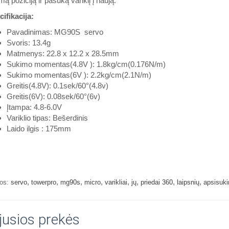
ą poziciją ir pasuką variklį į naują.
ifikacija:
Pavadinimas: MG90S servo
Svoris: 13.4g
Matmenys: 22.8 x 12.2 x 28.5mm
Sukimo momentas(4.8V ): 1.8kg/cm(0.176N/m)
Sukimo momentas(6V ): 2.2kg/cm(2.1N/m)
Greitis(4.8V): 0.1sek/60°(4.8v)
Greitis(6V): 0.08sek/60°(6v)
Įtampa: 4.8-6.0V
Variklio tipas: Bešerdinis
Laido ilgis : 175mm
,
,
,
,
,
,
,
,
os:
servo
towerpro
mg90s
micro
varikliai
jų
priedai 360
laipsnių
apsisuki
jusios prekės