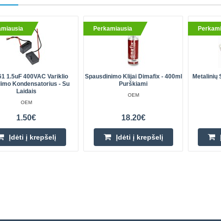
amiausia
Perkamiausia
Perkami
1 1.5uF 400VAC Variklio
Spausdinimo Klijai Dimafix - 400ml
Metalinių 
dimo Kondensatorius - Su
Purškiami
Laidais
OEM
OEM
1.50€
18.20€
Įdėti į krepšelį
Įdėti į krepšelį