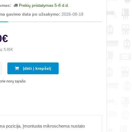
umas:
Prekių pristatymas 5-8 d.d.
ma gavimo data po užsakymo:
2026-08-18
0€
ių:
5.95€
Įdėti į krepšelį
 prie norų sąrašo
rima pozicija. Įmontuota mikroschema nustato