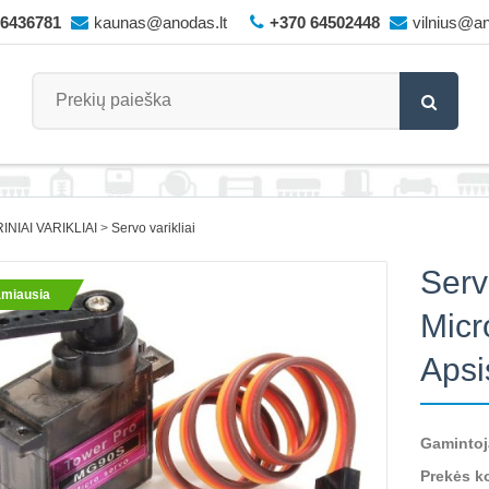
66436781
kaunas@anodas.lt
+370 64502448
vilnius@an
INIAI VARIKLIAI
Servo varikliai
Serv
miausia
Micr
Apsi
Gamintoj
Prekės k