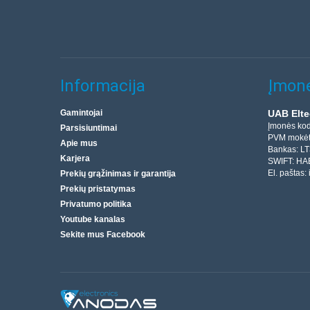
Informacija
Įmonė
Gamintojai
UAB Elte
Įmonės ko
Parsisiuntimai
PVM mokėt
Apie mus
Bankas: L
Karjera
SWIFT: HA
El. paštas:
Prekių grąžinimas ir garantija
Prekių pristatymas
Privatumo politika
Youtube kanalas
Sekite mus Facebook