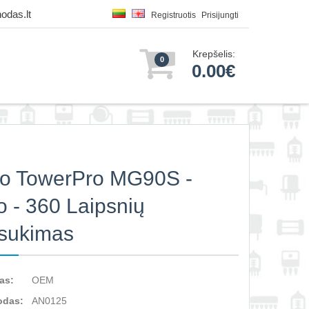
odas.lt
Registruotis
Prisijungti
Krepšelis:
0
0.00€
o TowerPro MG90S -
o - 360 Laipsnių
sukimas
as:
OEM
odas:
AN0125