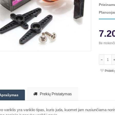
Prieinam
Planuoja
7.2
Be mokesč
Pridėti
Prekių Pristatymas
Aprašymas
o variklis yra variklio tipas, kuris juda, kuomet jam nusiunčiama no