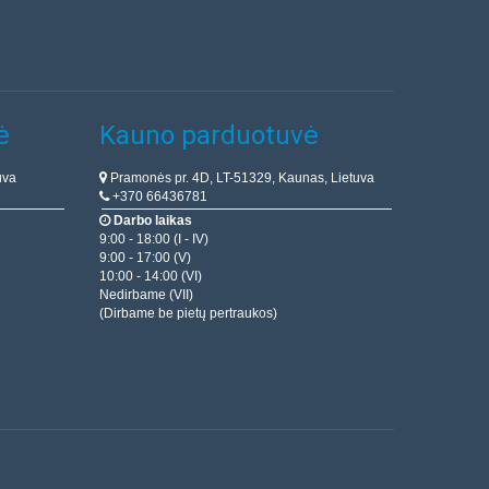
ė
Kauno parduotuvė
uva
Pramonės pr. 4D, LT-51329, Kaunas, Lietuva
+370 66436781
Darbo laikas
9:00 - 18:00 (I - IV)
9:00 - 17:00 (V)
10:00 - 14:00 (VI)
Nedirbame (VII)
(Dirbame be pietų pertraukos)