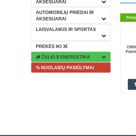
AKSESUARAI
AUTOMOBILIŲ PRIEDAI IR
Perk
AKSESUARAI
LAISVALAIKIS IR SPORTAS
PREKĖS IKI 3€
CBB6
Palei
ŽALIOJI ENERGETIKA
% NUOLAIDŲ PASIŪLYMAI