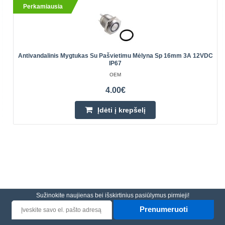
Perkamiausia
Antivandalinis Mygtukas Su Pašvietimu Mėlyna Sp 16mm 3A 12VDC
IP67
OEM
4.00€
Įdėti į krepšelį
Sužinokite naujienas bei išskirtinius pasiūlymus pirmieji!
Prenumeruoti