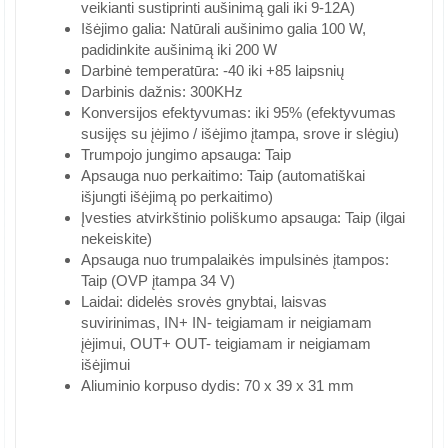
veikianti sustiprinti aušinimą gali iki 9-12A)
Išėjimo galia: Natūrali aušinimo galia 100 W,
padidinkite aušinimą iki 200 W
Darbinė temperatūra: -40 iki +85 laipsnių
Darbinis dažnis: 300KHz
Konversijos efektyvumas: iki 95% (efektyvumas
susijęs su įėjimo / išėjimo įtampa, srove ir slėgiu)
Trumpojo jungimo apsauga: Taip
Apsauga nuo perkaitimo: Taip (automatiškai
išjungti išėjimą po perkaitimo)
Įvesties atvirkštinio poliškumo apsauga: Taip (ilgai
nekeiskite)
Apsauga nuo trumpalaikės impulsinės įtampos:
Taip (OVP įtampa 34 V)
Laidai: didelės srovės gnybtai, laisvas
suvirinimas, IN+ IN- teigiamam ir neigiamam
įėjimui, OUT+ OUT- teigiamam ir neigiamam
išėjimui
Aliuminio korpuso dydis: 70 x 39 x 31 mm