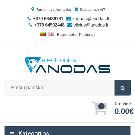
Parduotuvių kontaktai
Kaip apsipirkti?
+370 66436781
kaunas@anodas.lt
+370 64502448
vilnius@anodas.lt
Registruotis
Prisijungti
Krepšelis:
0
0.00€
Kategorijos