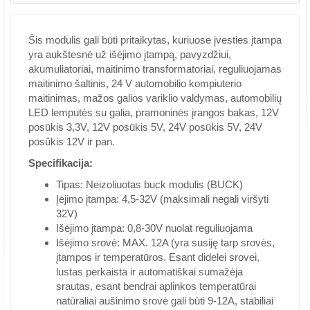
Šis modulis gali būti pritaikytas, kuriuose įvesties įtampa
yra aukštesnė už išėjimo įtampą, pavyzdžiui,
akumuliatoriai, maitinimo transformatoriai, reguliuojamas
maitinimo šaltinis, 24 V automobilio kompiuterio
maitinimas, mažos galios variklio valdymas, automobilių
LED lemputės su galia, pramoninės įrangos bakas, 12V
posūkis 3,3V, 12V posūkis 5V, 24V posūkis 5V, 24V
posūkis 12V ir pan.
Specifikacija:
Tipas: Neizoliuotas buck modulis (BUCK)
Įėjimo įtampa: 4,5-32V (maksimali negali viršyti
32V)
Išėjimo įtampa: 0,8-30V nuolat reguliuojama
Išėjimo srovė: MAX. 12A (yra susiję tarp srovės,
įtampos ir temperatūros. Esant didelei srovei,
lustas perkaista ir automatiškai sumažėja
srautas, esant bendrai aplinkos temperatūrai
natūraliai aušinimo srovė gali būti 9-12A, stabiliai