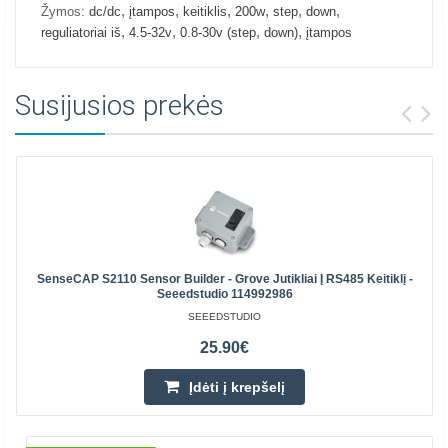
,
,
,
,
,
,
Žymos:
dc/dc
įtampos
keitiklis
200w
step
down
,
,
,
,
reguliatoriai iš
4.5-32v
0.8-30v (step
down)
įtampos
Susijusios prekės
SenseCAP S2110 Sensor Builder - Grove Jutikliai Į RS485 Keitiklį -
Seeedstudio 114992986
SEEEDSTUDIO
25.90€
Įdėti į krepšelį