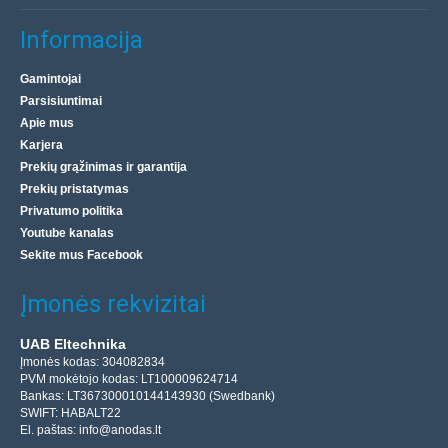
Informacija
Gamintojai
Parsisiuntimai
Apie mus
Karjera
Prekių grąžinimas ir garantija
Prekių pristatymas
Privatumo politika
Youtube kanalas
Sekite mus Facebook
Įmonės rekvizitai
UAB Eltechnika
Įmonės kodas: 304082834
PVM mokėtojo kodas: LT100009624714
Bankas: LT367300010144143930 (Swedbank)
SWIFT: HABALT22
El. paštas:
info@anodas.lt