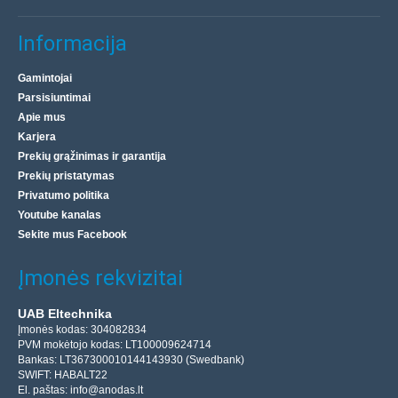
Informacija
Gamintojai
Parsisiuntimai
Apie mus
Karjera
Prekių grąžinimas ir garantija
Prekių pristatymas
Privatumo politika
Youtube kanalas
Sekite mus Facebook
Įmonės rekvizitai
UAB Eltechnika
Įmonės kodas: 304082834
PVM mokėtojo kodas: LT100009624714
Bankas: LT367300010144143930 (Swedbank)
SWIFT: HABALT22
El. paštas:
info@anodas.lt