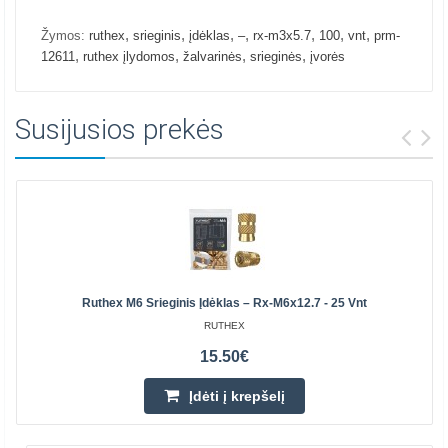
,
,
,
,
,
,
,
Žymos:
ruthex
srieginis
įdėklas
–
rx-m3x5.7
100
vnt
prm-
,
,
,
,
12611
ruthex įlydomos
žalvarinės
srieginės
įvorės
Susijusios prekės
Ruthex M6 Srieginis Įdėklas – Rx-M6x12.7 - 25 Vnt
RUTHEX
15.50€
Įdėti į krepšelį