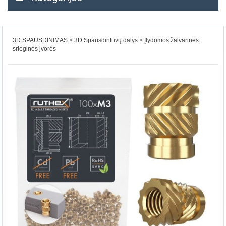
3D SPAUSDINIMAS
3D Spausdintuvų dalys
Įlydomos žalvarinės
srieginės įvorės