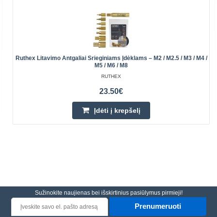
Ruthex Litavimo Antgaliai Srieginiams Įdėklams – M2 / M2.5 / M3 / M4 /
M5 / M6 / M8
RUTHEX
23.50€
Įdėti į krepšelį
Sužinokite naujienas bei išskirtinius pasiūlymus pirmieji!
Prenumeruoti