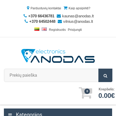
Parduotuvių kontaktai
Kaip apsipirkti?
+370 66436781
kaunas@anodas.lt
+370 64502448
vilnius@anodas.lt
Registruotis
Prisijungti
Krepšelis:
0
0.00€
Kategorijos