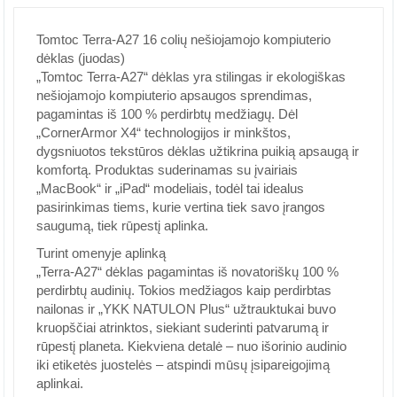
Tomtoc Terra-A27 16 colių nešiojamojo kompiuterio
dėklas (juodas)
„Tomtoc Terra-A27“ dėklas yra stilingas ir ekologiškas
nešiojamojo kompiuterio apsaugos sprendimas,
pagamintas iš 100 % perdirbtų medžiagų. Dėl
„CornerArmor X4“ technologijos ir minkštos,
dygsniuotos tekstūros dėklas užtikrina puikią apsaugą ir
komfortą. Produktas suderinamas su įvairiais
„MacBook“ ir „iPad“ modeliais, todėl tai idealus
pasirinkimas tiems, kurie vertina tiek savo įrangos
saugumą, tiek rūpestį aplinka.
Turint omenyje aplinką
„Terra-A27“ dėklas pagamintas iš novatoriškų 100 %
perdirbtų audinių. Tokios medžiagos kaip perdirbtas
nailonas ir „YKK NATULON Plus“ užtrauktukai buvo
kruopščiai atrinktos, siekiant suderinti patvarumą ir
rūpestį planeta. Kiekviena detalė – nuo išorinio audinio
iki etiketės juostelės – atspindi mūsų įsipareigojimą
aplinkai.