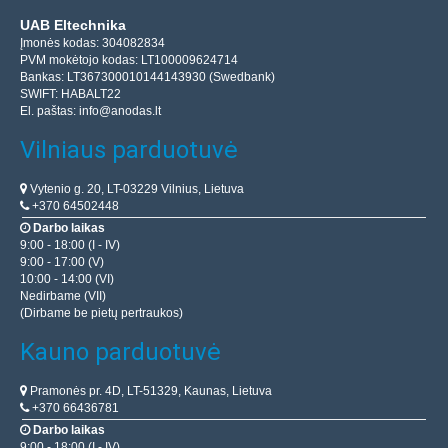
UAB Eltechnika
Įmonės kodas: 304082834
PVM mokėtojo kodas: LT100009624714
Bankas: LT367300010144143930 (Swedbank)
SWIFT: HABALT22
El. paštas:
info@anodas.lt
Vilniaus parduotuvė
Vytenio g. 20, LT-03229 Vilnius, Lietuva
+370 64502448
Darbo laikas
9:00 - 18:00 (I - IV)
9:00 - 17:00 (V)
10:00 - 14:00 (VI)
Nedirbame (VII)
(Dirbame be pietų pertraukos)
Kauno parduotuvė
Pramonės pr. 4D, LT-51329, Kaunas, Lietuva
+370 66436781
Darbo laikas
9:00 - 18:00 (I - IV)