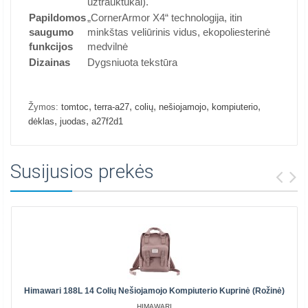
užtrauktukai).
Papildomos
„CornerArmor X4“ technologija, itin
saugumo
minkštas veliūrinis vidus, ekopoliesterinė
funkcijos
medvilnė
Dizainas
Dygsniuota tekstūra
,
,
,
,
,
Žymos:
tomtoc
terra-a27
colių
nešiojamojo
kompiuterio
,
,
dėklas
juodas
a27f2d1
Susijusios prekės
Himawari 188L 14 Colių Nešiojamojo Kompiuterio Kuprinė (rožinė)
HIMAWARI