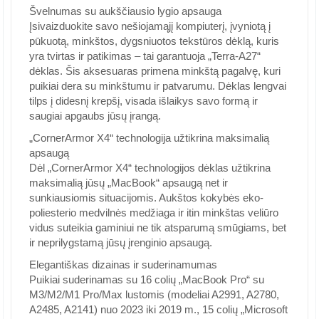
Švelnumas su aukščiausio lygio apsauga
Įsivaizduokite savo nešiojamąjį kompiuterį, įvyniotą į
pūkuotą, minkštos, dygsniuotos tekstūros dėklą, kuris
yra tvirtas ir patikimas – tai garantuoja „Terra-A27“
dėklas. Šis aksesuaras primena minkštą pagalvę, kuri
puikiai dera su minkštumu ir patvarumu. Dėklas lengvai
tilps į didesnį krepšį, visada išlaikys savo formą ir
saugiai apgaubs jūsų įrangą.
„CornerArmor X4“ technologija užtikrina maksimalią
apsaugą
Dėl „CornerArmor X4“ technologijos dėklas užtikrina
maksimalią jūsų „MacBook“ apsaugą net ir
sunkiausiomis situacijomis. Aukštos kokybės eko-
poliesterio medvilnės medžiaga ir itin minkštas veliūro
vidus suteikia gaminiui ne tik atsparumą smūgiams, bet
ir neprilygstamą jūsų įrenginio apsaugą.
Elegantiškas dizainas ir suderinamumas
Puikiai suderinamas su 16 colių „MacBook Pro“ su
M3/M2/M1 Pro/Max lustomis (modeliai A2991, A2780,
A2485, A2141) nuo 2023 iki 2019 m., 15 colių „Microsoft