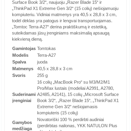
Surface Book 3/2“, naujuoju „Razer Blade 15“ ir
„ThinkPad X1 Extreme Gen 3/2“ (15 colių) nešiojamuoju
kompiuteriu. Vidiniai matmenys yra 40,5 x 28,8 x 3 cm,
todėl dėklas yra patogus ir lengvai transportuojamas.
„Tomtoc Terra-A27“ derina praktiškumą ir estetiką,
suteikdamas jūsų įrenginiams maksimalią apsaugą
kiekvieną dieną.
Gamintojas
Tomtokas
Modelis
Terra-A27
Spalva
juoda
Matmenys
40,5 x 28,8 x 3 cm
Svoris
255 g
16 colių „MacBook Pro“ su M3/M2/M1
Pro/Max lustais (modeliai A2991, A2780,
Suderinami
A2485, A2141), 15 colių „Microsoft Surface
įrenginiai
Book 3/2“, „Razer Blade 15“, „ThinkPad X1
Extreme Gen 3/2“ nešiojamasis
kompiuteris (15 colių)
Novatoriški 100 % perdirbti audiniai
Gamybos
(perdirbtas nailonas, YKK NATULON Plus
medžiaga