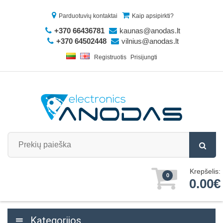
Parduotuvių kontaktai
Kaip apsipirkti?
+370 66436781
kaunas@anodas.lt
+370 64502448
vilnius@anodas.lt
Registruotis
Prisijungti
Krepšelis:
0
0.00€
Kategorijos