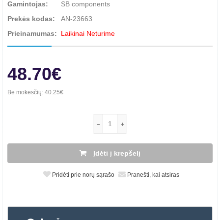
Gamintojas:
SB components
Prekės kodas:
AN-23663
Prieinamumas:
Laikinai Neturime
48.70€
Be mokesčių:
40.25€
Įdėti į krepšelį
Pridėti prie norų sąrašo
Pranešti, kai atsiras