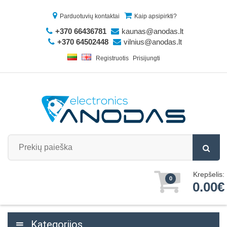
Parduotuvių kontaktai
Kaip apsipirkti?
+370 66436781
kaunas@anodas.lt
+370 64502448
vilnius@anodas.lt
Registruotis
Prisijungti
Krepšelis:
0
0.00€
Kategorijos