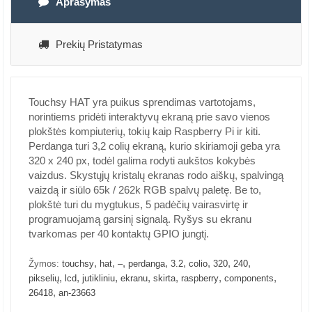
Aprašymas
Prekių Pristatymas
Touchsy HAT yra puikus sprendimas vartotojams,
norintiems pridėti interaktyvų ekraną prie savo vienos
plokštės kompiuterių, tokių kaip Raspberry Pi ir kiti.
Perdanga turi 3,2 colių ekraną, kurio skiriamoji geba yra
320 x 240 px, todėl galima rodyti aukštos kokybės
vaizdus. Skystųjų kristalų ekranas rodo aiškų, spalvingą
vaizdą ir siūlo 65k / 262k RGB spalvų paletę. Be to,
plokštė turi du mygtukus, 5 padėčių vairasvirtę ir
programuojamą garsinį signalą. Ryšys su ekranu
tvarkomas per 40 kontaktų GPIO jungtį.
,
,
,
,
,
,
,
,
Žymos:
touchsy
hat
–
perdanga
3.2
colio
320
240
,
,
,
,
,
,
,
pikselių
lcd
jutikliniu
ekranu
skirta
raspberry
components
,
26418
an-23663