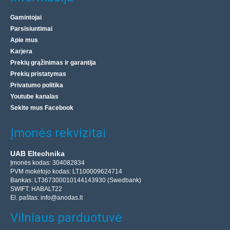
Gamintojai
Parsisiuntimai
Apie mus
Karjera
Prekių grąžinimas ir garantija
Prekių pristatymas
Privatumo politika
Youtube kanalas
Sekite mus Facebook
Įmonės rekvizitai
UAB Eltechnika
Įmonės kodas: 304082834
PVM mokėtojo kodas: LT100009624714
Bankas: LT367300010144143930 (Swedbank)
SWIFT: HABALT22
El. paštas:
info@anodas.lt
Vilniaus parduotuvė