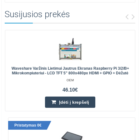
Susijusios prekės
Waveshare Varžinis Lietimui Jautrus Ekranas Raspberry Pi 3/2/B+
Mikrokompiuteriui - LCD TFT 5" 800x480px HDMI + GPIO + Dėžutė
OEM
46.10€
Įdėti į krepšelį
Pristatymas 0€