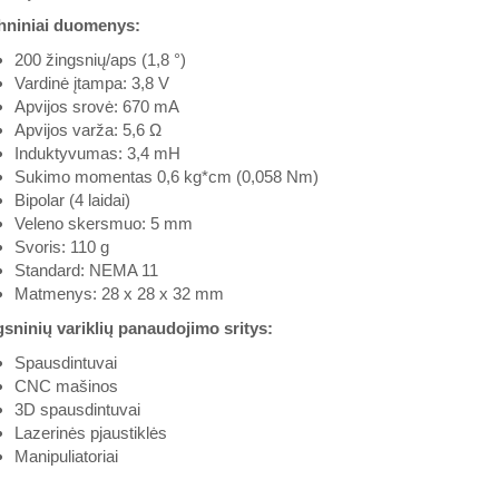
hniniai duomenys:
200 žingsnių/aps (1,8 °)
Vardinė įtampa: 3,8 V
Apvijos srovė: 670 mA
Apvijos varža: 5,6 Ω
Induktyvumas: 3,4 mH
Sukimo momentas 0,6 kg*cm (0,058 Nm)
Bipolar (4 laidai)
Veleno skersmuo: 5 mm
Svoris: 110 g
Standard: NEMA 11
Matmenys: 28 x 28 x 32 mm
gsninių variklių panaudojimo sritys:
Spausdintuvai
CNC mašinos
3D spausdintuvai
Lazerinės pjaustiklės
Manipuliatoriai