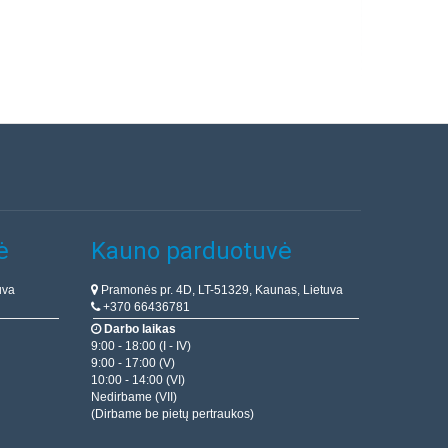
ė
Kauno parduotuvė
uva
Pramonės pr. 4D, LT-51329, Kaunas, Lietuva
+370 66436781
Darbo laikas
9:00 - 18:00 (I - IV)
9:00 - 17:00 (V)
10:00 - 14:00 (VI)
Nedirbame (VII)
(Dirbame be pietų pertraukos)