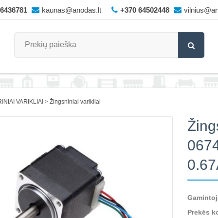
66436781
kaunas@anodas.lt
+370 64502448
vilnius@an
INIAI VARIKLIAI
Žingsniniai varikliai
Žing
0674
0.67
Gamintoj
Prekės k