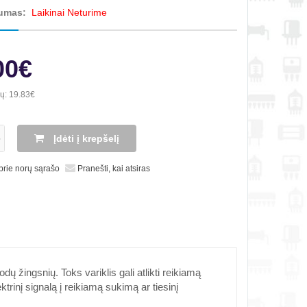
umas:
Laikinai Neturime
00€
ių:
19.83€
Įdėti į krepšelį
 prie norų sąrašo
Pranešti, kai atsiras
dų žingsnių. Toks variklis gali atlikti reikiamą
ktrinį signalą į reikiamą sukimą ar tiesinį