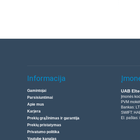
Informacija
Įmonė
Gamintojai
UAB Elte
Įmonės ko
Parsisiuntimai
PVM mokėt
Apie mus
Bankas: L
Karjera
SWIFT: HA
El. paštas:
Prekių grąžinimas ir garantija
Prekių pristatymas
Privatumo politika
Youtube kanalas