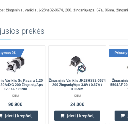
,
,
,
,
,
,
,
os:
žingsninis
variklis
jk28hs32-0674
200
žingsnių/aps
67a
06nm
žingsni
jusios prekės
atymas 0€
Pristat
nis Variklis Su Pavara 1:20
Žingsninis Variklis JK28HS32-0674
Žingsnini
30A4XG 200 Žingsnių/aps
200 Žingsnių/aps 3.8V / 0.67A /
5504AF 200
3V / 3A / 25Nm
0.06Nm
OEM
OEM
90.90€
24.00€
Įdėti į krepšelį
Įdėti į krepšelį