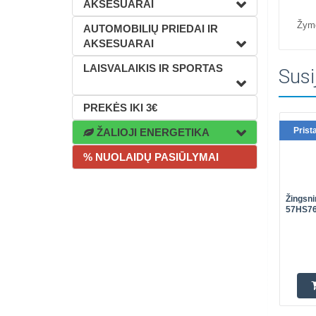
AKSESUARAI
Žym
AUTOMOBILIŲ PRIEDAI IR
AKSESUARAI
LAISVALAIKIS IR SPORTAS
Susi
PREKĖS IKI 3€
Prist
ŽALIOJI ENERGETIKA
% NUOLAIDŲ PASIŪLYMAI
Žingsni
57HS76