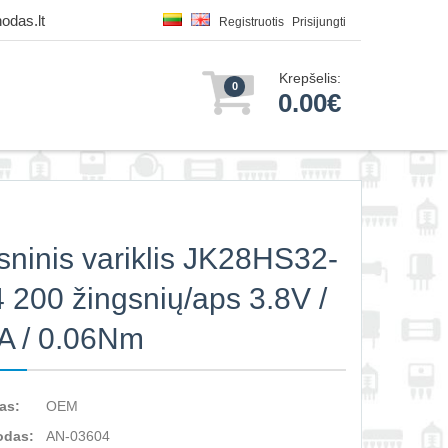
odas.lt
Registruotis
Prisijungti
Krepšelis:
0
0.00€
sninis variklis JK28HS32-
 200 žingsnių/aps 3.8V /
A / 0.06Nm
as:
OEM
odas:
AN-03604