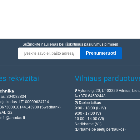
Sužinokite naujienas bei išskirtinius pasiūlymus pirmieji!
Prenumeruoti
s rekvizitai
Vilniaus parduotuv
Vytenio g. 20, LT-03229 Vilnius, Liet
chnika
+370 64502448
das: 304082834
ojo kodas: LT100009624714
Darbo laikas
T367300010144143930 (Swedbank)
9:00 - 18:00 (I - IV)
BALT22
9:00 - 17:00 (V)
info@anodas.lt
10:00 - 14:00 (VI)
Nedirbame (VII)
(Dirbame be pietų pertraukos)