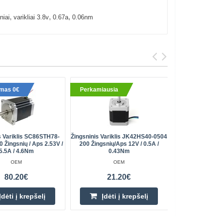
,
,
,
niai
varikliai 3.8v
0.67a
0.06nm
ymas 0€
Perkamiausia
s Variklis SC86STH78-
Žingsninis Variklis JK42HS40-0504
Žingsninis
 Žingsnių / Aps 2.53V /
200 Žingsnių/aps 12V / 0.5A /
200 Žing
5.5A / 4.6Nm
0.43Nm
OEM
OEM
80.20€
21.20€
Įdėti į krepšelį
Įdėti į krepšelį