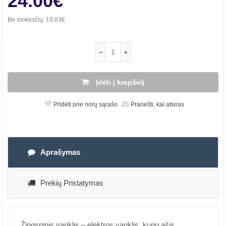
24.00€
Be mokesčių:
19.83€
Įdėti į krepšelį
Pridėti prie norų sąrašo
Pranešti, kai atsiras
Aprašymas
Prekių Pristatymas
Žingsninis variklis – elektros variklis, kurio ašis