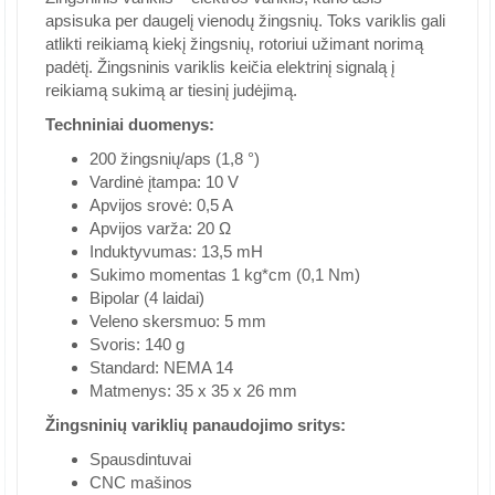
apsisuka per daugelį vienodų žingsnių. Toks variklis gali
atlikti reikiamą kiekį žingsnių, rotoriui užimant norimą
padėtį. Žingsninis variklis keičia elektrinį signalą į
reikiamą sukimą ar tiesinį judėjimą.
Techniniai duomenys:
200 žingsnių/aps (1,8 °)
Vardinė įtampa: 10 V
Apvijos srovė: 0,5 A
Apvijos varža: 20 Ω
Induktyvumas: 13,5 mH
Sukimo momentas 1 kg*cm (0,1 Nm)
Bipolar (4 laidai)
Veleno skersmuo: 5 mm
Svoris: 140 g
Standard: NEMA 14
Matmenys: 35 x 35 x 26 mm
Žingsninių variklių panaudojimo sritys:
Spausdintuvai
CNC mašinos