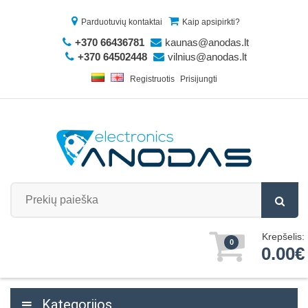
Parduotuvių kontaktai
Kaip apsipirkti?
+370 66436781
kaunas@anodas.lt
+370 64502448
vilnius@anodas.lt
Registruotis
Prisijungti
Krepšelis:
0
0.00€
Kategorijos