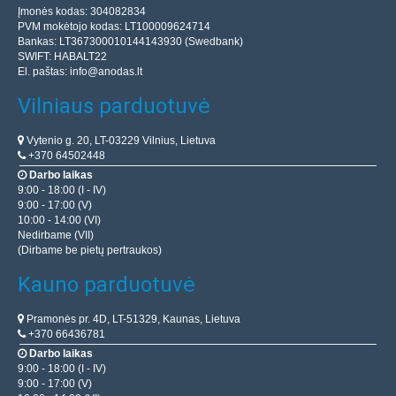
Įmonės kodas: 304082834
PVM mokėtojo kodas: LT100009624714
Bankas: LT367300010144143930 (Swedbank)
SWIFT: HABALT22
El. paštas:
info@anodas.lt
Vilniaus parduotuvė
Vytenio g. 20, LT-03229 Vilnius, Lietuva
+370 64502448
Darbo laikas
9:00 - 18:00 (I - IV)
9:00 - 17:00 (V)
10:00 - 14:00 (VI)
Nedirbame (VII)
(Dirbame be pietų pertraukos)
Kauno parduotuvė
Pramonės pr. 4D, LT-51329, Kaunas, Lietuva
+370 66436781
Darbo laikas
9:00 - 18:00 (I - IV)
9:00 - 17:00 (V)