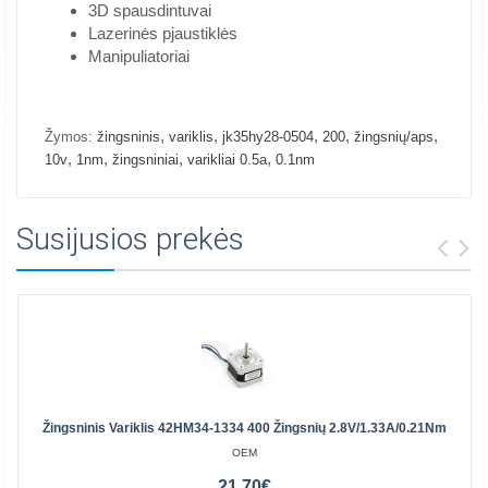
3D spausdintuvai
Lazerinės pjaustiklės
Manipuliatoriai
,
,
,
,
,
Žymos:
žingsninis
variklis
jk35hy28-0504
200
žingsnių/aps
,
,
,
,
10v
1nm
žingsniniai
varikliai 0.5a
0.1nm
Susijusios prekės
Žingsninis Variklis 42HM34-1334 400 Žingsnių 2.8V/1.33A/0.21Nm
OEM
21.70€