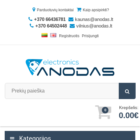
Parduotuvių kontaktai
Kaip apsipirkti?
+370 66436781
kaunas@anodas.lt
+370 64502448
vilnius@anodas.lt
Registruotis
Prisijungti
Krepšelis:
0
0.00€
Kategorijos