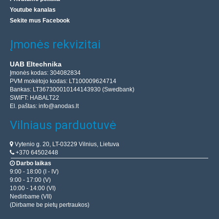
Youtube kanalas
Sekite mus Facebook
Įmonės rekvizitai
UAB Eltechnika
Įmonės kodas: 304082834
PVM mokėtojo kodas: LT100009624714
Bankas: LT367300010144143930 (Swedbank)
SWIFT: HABALT22
El. paštas:
info@anodas.lt
Vilniaus parduotuvė
Vytenio g. 20, LT-03229 Vilnius, Lietuva
+370 64502448
Darbo laikas
9:00 - 18:00 (I - IV)
9:00 - 17:00 (V)
10:00 - 14:00 (VI)
Nedirbame (VII)
(Dirbame be pietų pertraukos)