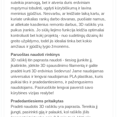
suteikia pramogą, bet ir atveria duris erdviniam
mąstymui tobulinti, ugdyti kūrybiškumą ir lavina
meninius įgūdžius. Nesvarbu, ar leidžiate laiką kartu, ar
kuriate unikalias rankų darbo dovanas, puošiate namus,
ar atliekate kasdienius remonto darbus, 3D rašiklis yra
puikus įrankis. Jo siūlų liejimo funkcija leidžia optimaliai
kontroliuoti bet kokį projektą - nuo sudėtingų dizainų iki
greito užpildymo, todėl jis idealiai tinka bet kokio
amžiaus ir įgūdžių lygio žmonėms.
Paruoštas naudoti rinkinys
3D rašiklį itin paprasta naudoti - tiesiog įjunkite jį,
įkaitinkite, įdėkite 3D spausdinimo filamentą ir galite
pradėti kurti 3D erdvinius šedevrus! Jame naudojamas
universalus ir lengvai naudojamas PLA plastikas, kuris
puikiai tiks ir pradedantiesiems, ir pažengusiems
naudotojams. Pasiruoškite lengvai paversti savo
kūrybines vizijas realybe!
Pradedantiesiems pritaikytas
Pradėti naudotis 3D rašikliu yra paprasta. Tereikia jį
įjungti, pasirinkti giją ir palaukti, kol rašiklis įšils