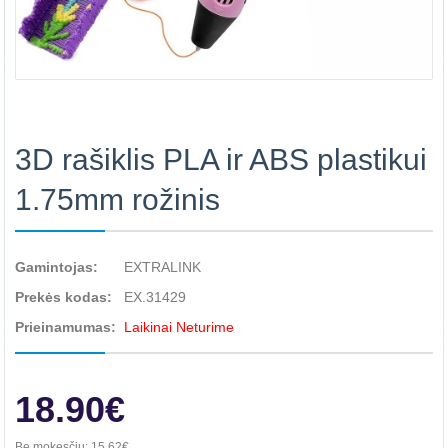
3D rašiklis PLA ir ABS plastikui
1.75mm rožinis
Gamintojas:
EXTRALINK
Prekės kodas:
EX.31429
Prieinamumas:
Laikinai Neturime
18.90€
Be mokesčių:
15.62€