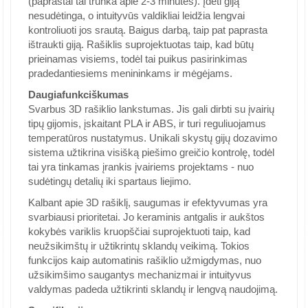
(paprastai tai trunka apie 2-3 minutes). Įdėti giją
nesudėtinga, o intuityvūs valdikliai leidžia lengvai
kontroliuoti jos srautą. Baigus darbą, taip pat paprasta
ištraukti giją. Rašiklis suprojektuotas taip, kad būtų
prieinamas visiems, todėl tai puikus pasirinkimas
pradedantiesiems menininkams ir mėgėjams.
Daugiafunkciškumas
Svarbus 3D rašiklio lankstumas. Jis gali dirbti su įvairių
tipų gijomis, įskaitant PLA ir ABS, ir turi reguliuojamus
temperatūros nustatymus. Unikali skystų gijų dozavimo
sistema užtikrina visišką piešimo greičio kontrolę, todėl
tai yra tinkamas įrankis įvairiems projektams - nuo
sudėtingų detalių iki spartaus liejimo.
Kalbant apie 3D rašiklį, saugumas ir efektyvumas yra
svarbiausi prioritetai. Jo keraminis antgalis ir aukštos
kokybės variklis kruopščiai suprojektuoti taip, kad
neužsikimštų ir užtikrintų sklandų veikimą. Tokios
funkcijos kaip automatinis rašiklio užmigdymas, nuo
užsikimšimo saugantys mechanizmai ir intuityvus
valdymas padeda užtikrinti sklandų ir lengvą naudojimą.