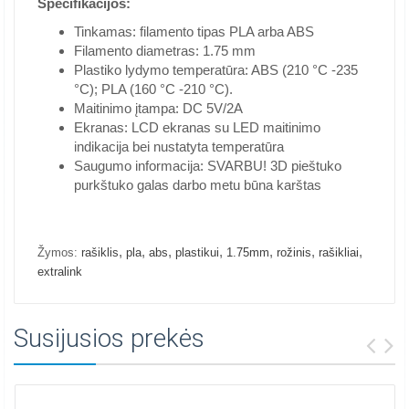
Specifikacijos:
Tinkamas: filamento tipas PLA arba ABS
Filamento diametras: 1.75 mm
Plastiko lydymo temperatūra: ABS (210 °C -235
°C); PLA (160 °C -210 °C).
Maitinimo įtampa: DC 5V/2A
Ekranas: LCD ekranas su LED maitinimo
indikacija bei nustatyta temperatūra
Saugumo informacija: SVARBU! 3D pieštuko
purkštuko galas darbo metu būna karštas
,
,
,
,
,
,
,
Žymos:
rašiklis
pla
abs
plastikui
1.75mm
rožinis
rašikliai
extralink
Susijusios prekės