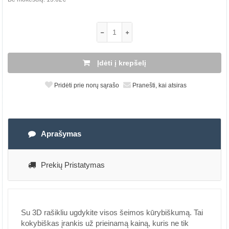
Įdėti į krepšelį
Pridėti prie norų sąrašo
Pranešti, kai atsiras
Aprašymas
Prekių Pristatymas
Su 3D rašikliu ugdykite visos šeimos kūrybiškumą. Tai
kokybiškas įrankis už prieinamą kainą, kuris ne tik