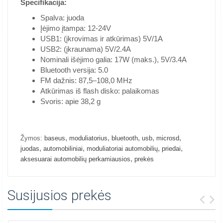
Specifikacija:
Spalva: juoda
Įėjimo įtampa: 12-24V
USB1: (įkrovimas ir atkūrimas) 5V/1A
USB2: (įkraunama) 5V/2.4A
Nominali išėjimo galia: 17W (maks.), 5V/3.4A
Bluetooth versija: 5.0
FM dažnis: 87,5–108,0 MHz
Atkūrimas iš flash disko: palaikomas
Svoris: apie 38,2 g
,
,
,
,
,
Žymos:
baseus
moduliatorius
bluetooth
usb
microsd
,
,
,
,
juodas
automobiliniai
moduliatoriai automobilių
priedai
,
aksesuarai automobilių perkamiausios
prekės
Susijusios prekės