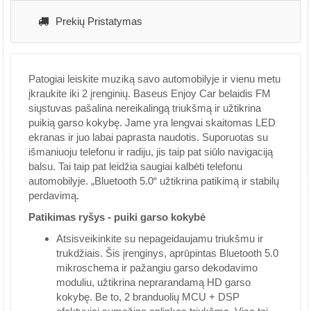
Prekių Pristatymas
Patogiai leiskite muziką savo automobilyje ir vienu metu
įkraukite iki 2 įrenginių. Baseus Enjoy Car belaidis FM
siųstuvas pašalina nereikalingą triukšmą ir užtikrina
puikią garso kokybę. Jame yra lengvai skaitomas LED
ekranas ir juo labai paprasta naudotis. Suporuotas su
išmaniuoju telefonu ir radiju, jis taip pat siūlo navigaciją
balsu. Tai taip pat leidžia saugiai kalbėti telefonu
automobilyje. „Bluetooth 5.0“ užtikrina patikimą ir stabilų
perdavimą.
Patikimas ryšys - puiki garso kokybė
Atsisveikinkite su nepageidaujamu triukšmu ir
trukdžiais. Šis įrenginys, aprūpintas Bluetooth 5.0
mikroschema ir pažangiu garso dekodavimo
moduliu, užtikrina neprarandamą HD garso
kokybę. Be to, 2 branduolių MCU + DSP