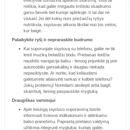
efektyviai sumažina aplinkos triukšmą. Visa tai
reiškia, kad galite mėgautis krištolo skaidrumo
garsu beveik bet kurioje aplinkoje. Ir tai dar ne
viskas! Jei dėl kokių nors priežasčių ryšys
nutrūksta, siųstuvas atkuria tiksliai nuo tos vietos,
kur baigė.
Palaikykite ryšį ir nepraraskite budrumo
Kai suporuojate siųstuvą su telefonu, galite ne tik
leisti muziką belaidžiu būdu. Prietaisas leidžia
naudotis navigacija balsu - tiesiog prijunkite ją prie
automobilio garsiakalbių ir daugiau niekada
nepasiklysite. Ar norite, kad keliaudami
galėtumėte atlaisvinti rankas ir kalbėti telefonu?
Jokių problemų! Norėdami atsiliepti arba baigti
skambutį, tiesiog paspauskite mygtuką.
Draugiškas vartotojui
Apie teisingą siųstuvo suporavimą būsite
informuoti šviesos indikatoriumi ir atitinkamu
balso pranešimu. Paprastą prietaiso valdymą
užtikrina integruoti mygtukai, kuriais galite,