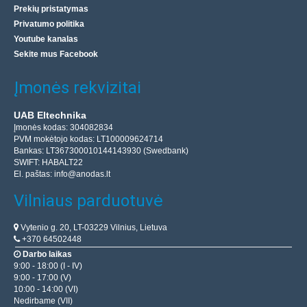
Prekių pristatymas
Privatumo politika
Youtube kanalas
Sekite mus Facebook
Įmonės rekvizitai
UAB Eltechnika
Įmonės kodas: 304082834
PVM mokėtojo kodas: LT100009624714
Bankas: LT367300010144143930 (Swedbank)
SWIFT: HABALT22
El. paštas:
info@anodas.lt
Vilniaus parduotuvė
Vytenio g. 20, LT-03229 Vilnius, Lietuva
+370 64502448
Darbo laikas
9:00 - 18:00 (I - IV)
9:00 - 17:00 (V)
10:00 - 14:00 (VI)
Nedirbame (VII)