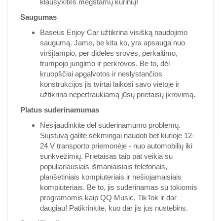
klausykitės mėgstamų kūrinių!
Saugumas
Baseus Enjoy Car užtikrina visišką naudojimo
saugumą. Jame, be kita ko, yra apsauga nuo
viršįtampio, per didelės srovės, perkaitimo,
trumpojo jungimo ir perkrovos. Be to, dėl
kruopščiai apgalvotos ir neslystančios
konstrukcijos jis tvirtai laikosi savo vietoje ir
užtikrina nepertraukiamą jūsų prietaisų įkrovimą.
Platus suderinamumas
Nesijaudinkite dėl suderinamumo problemų.
Siųstuvą galite sėkmingai naudoti bet kurioje 12-
24 V transporto priemonėje - nuo automobilių iki
sunkvežimių. Prietaisas taip pat veikia su
populiariausiais išmaniaisiais telefonais,
planšetiniais kompiuteriais ir nešiojamaisiais
kompiuteriais. Be to, jis suderinamas su tokiomis
programomis kaip QQ Music, TikTok ir dar
daugiau! Patikrinkite, kuo dar jis jus nustebins.