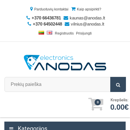
Parduotuvių kontaktai
Kaip apsipirkti?
+370 66436781
kaunas@anodas.lt
+370 64502448
vilnius@anodas.lt
Registruotis
Prisijungti
Krepšelis:
0
0.00€
Kategorijos