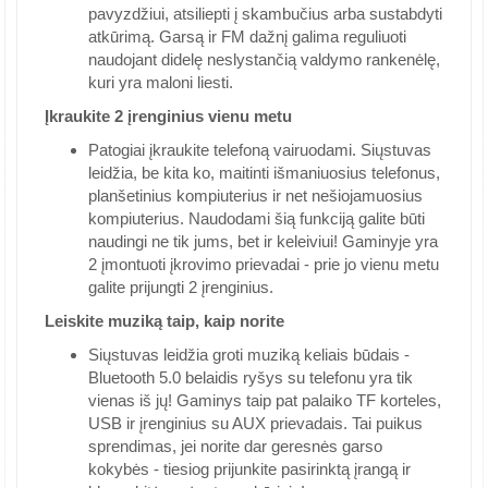
pavyzdžiui, atsiliepti į skambučius arba sustabdyti
atkūrimą. Garsą ir FM dažnį galima reguliuoti
naudojant didelę neslystančią valdymo rankenėlę,
kuri yra maloni liesti.
Įkraukite 2 įrenginius vienu metu
Patogiai įkraukite telefoną vairuodami. Siųstuvas
leidžia, be kita ko, maitinti išmaniuosius telefonus,
planšetinius kompiuterius ir net nešiojamuosius
kompiuterius. Naudodami šią funkciją galite būti
naudingi ne tik jums, bet ir keleiviui! Gaminyje yra
2 įmontuoti įkrovimo prievadai - prie jo vienu metu
galite prijungti 2 įrenginius.
Leiskite muziką taip, kaip norite
Siųstuvas leidžia groti muziką keliais būdais -
Bluetooth 5.0 belaidis ryšys su telefonu yra tik
vienas iš jų! Gaminys taip pat palaiko TF korteles,
USB ir įrenginius su AUX prievadais. Tai puikus
sprendimas, jei norite dar geresnės garso
kokybės - tiesiog prijunkite pasirinktą įrangą ir