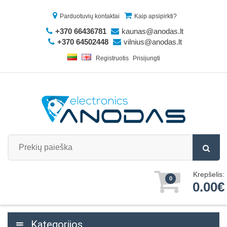
Parduotuvių kontaktai
Kaip apsipirkti?
+370 66436781
kaunas@anodas.lt
+370 64502448
vilnius@anodas.lt
Registruotis
Prisijungti
Krepšelis:
0
0.00€
Kategorijos