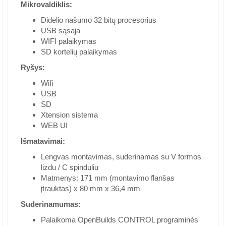
Mikrovaldiklis:
Didelio našumo 32 bitų procesorius
USB sąsaja
WIFI palaikymas
SD kortelių palaikymas
Ryšys:
Wifi
USB
SD
Xtension sistema
WEB UI
Išmatavimai:
Lengvas montavimas, suderinamas su V formos
lizdu / C spinduliu
Matmenys: 171 mm (montavimo flanšas
įtrauktas) x 80 mm x 36,4 mm
Suderinamumas:
Palaikoma OpenBuilds CONTROL programinės