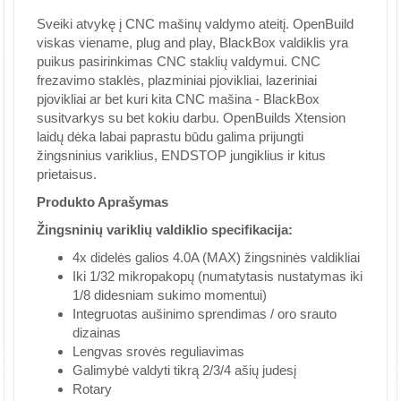
Sveiki atvykę į CNC mašinų valdymo ateitį. OpenBuild
viskas viename, plug and play, BlackBox valdiklis yra
puikus pasirinkimas CNC staklių valdymui. CNC
frezavimo staklės, plazminiai pjovikliai, lazeriniai
pjovikliai ar bet kuri kita CNC mašina - BlackBox
susitvarkys su bet kokiu darbu. OpenBuilds Xtension
laidų dėka labai paprastu būdu galima prijungti
žingsninius variklius, ENDSTOP jungiklius ir kitus
prietaisus.
Produkto Aprašymas
Žingsninių variklių valdiklio specifikacija:
4x didelės galios 4.0A (MAX) žingsninės valdikliai
Iki 1/32 mikropakopų (numatytasis nustatymas iki
1/8 didesniam sukimo momentui)
Integruotas aušinimo sprendimas / oro srauto
dizainas
Lengvas srovės reguliavimas
Galimybė valdyti tikrą 2/3/4 ašių judesį
Rotary