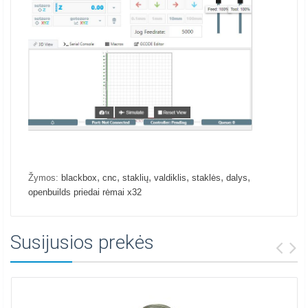
,
,
,
,
,
,
Žymos:
blackbox
cnc
staklių
valdiklis
staklės
dalys
openbuilds priedai rėmai x32
Susijusios prekės