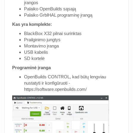
įrangos
Palaiko OpenBuilds sąsają
Palaiko GrblHAL programinę įrangą
Kas yra komplekte:
BlackBox X32 pilnai surinktas
Prailginimo jungtys
Montavimo įranga
USB kabelis
SD kortelė
Programinė įranga
OpenBuilds CONTROL, kad būtų lengviau
nustatyti ir konfigūruoti -
https://software.openbuilds.com/