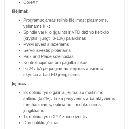
CoreXY
Išėjimai:
Programuojamas relinis išėjimas: plazmoms,
velenams ir kt
Spindle variklio (įgalinti) ir VFD dažnio keitiklio
(kryptis, įjungti, 0-10v) palaikimas
PWM išvestis lazeriams
Servo išvestis ploteriams
Pick and Place soleinoidas
Kontroliuojamas oro pagalbininkas
Iki 24v 5A perjungiamas išėjimas aušinimo
skysčio arba LED įrenginiams
Įėjimai:
3x optinio ryšio galiniai įėjimai su maitinimo
šaltiniu (5/24v). Tinka pasyviems arba aktyviems
mechaniniams, optiniams ir indukciniams
jungikliams
1x optinio ryšio XYZ zondo įvestis
Durų jutiklio įėjimas