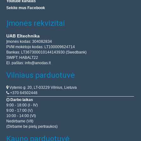
Youtube kanalas
Sekite mus Facebook
Įmonės rekvizitai
UAB Eltechnika
Įmonės kodas: 304082834
PVM mokėtojo kodas: LT100009624714
Bankas: LT367300010144143930 (Swedbank)
SWIFT: HABALT22
El. paštas:
info@anodas.lt
Vilniaus parduotuvė
Vytenio g. 20, LT-03229 Vilnius, Lietuva
+370 64502448
Darbo laikas
9:00 - 18:00 (I - IV)
9:00 - 17:00 (V)
10:00 - 14:00 (VI)
Nedirbame (VII)
(Dirbame be pietų pertraukos)
Kauno parduotuvė