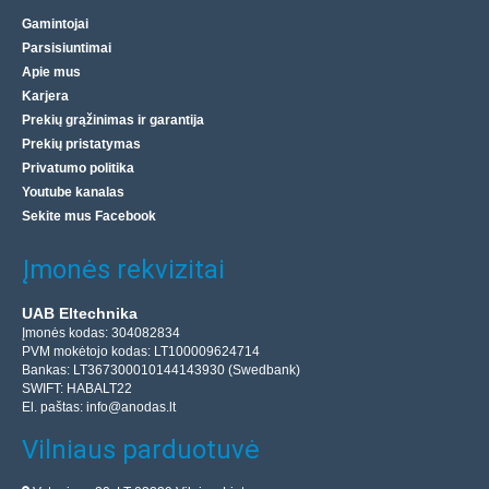
Gamintojai
Parsisiuntimai
Apie mus
Karjera
Prekių grąžinimas ir garantija
Prekių pristatymas
Privatumo politika
Youtube kanalas
Sekite mus Facebook
Įmonės rekvizitai
UAB Eltechnika
Įmonės kodas: 304082834
PVM mokėtojo kodas: LT100009624714
Bankas: LT367300010144143930 (Swedbank)
SWIFT: HABALT22
El. paštas:
info@anodas.lt
Vilniaus parduotuvė