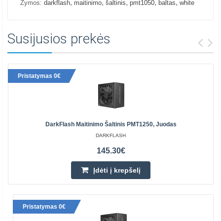
,
,
,
,
,
Žymos:
darkflash
maitinimo
šaltinis
pmt1050
baltas
white
Susijusios prekės
Pristatymas 0€
DarkFlash Maitinimo Šaltinis PMT1250, Juodas
DARKFLASH
145.30€
Įdėti į krepšelį
Pristatymas 0€