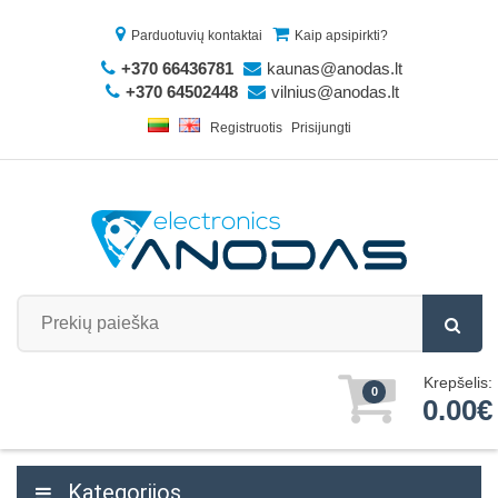
Parduotuvių kontaktai
Kaip apsipirkti?
+370 66436781
kaunas@anodas.lt
+370 64502448
vilnius@anodas.lt
Registruotis
Prisijungti
Krepšelis:
0
0.00€
Kategorijos