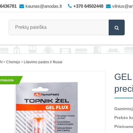
66436781
kaunas@anodas.lt
+370 64502448
vilnius@an
AI
Chemija
Litavimo pastos ir fliusai
GEL 
miausia
prec
Gamintoj
Prekės k
Prieinam