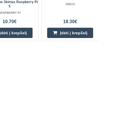
ius Skirtas Raspberry Pi
ORICO
5
RASPBERRY PI
10.70€
18.30€
Įdėti į krepšelį
Įdėti į krepšelį