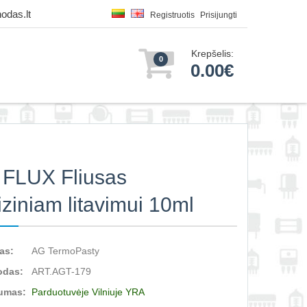
odas.lt
Registruotis
Prisijungti
Krepšelis:
0
0.00€
FLUX Fliusas
iziniam litavimui 10ml
as:
AG TermoPasty
odas:
ART.AGT-179
umas:
Parduotuvėje Vilniuje YRA