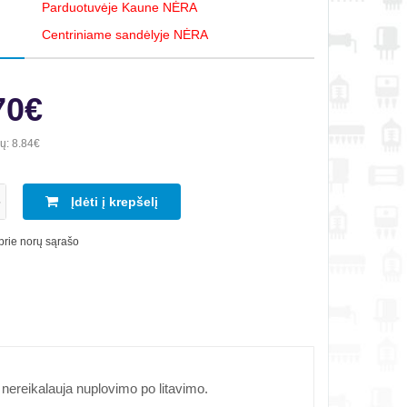
Parduotuvėje Kaune NĖRA
Centriniame sandėlyje NĖRA
70€
ių:
8.84€
Įdėti į krepšelį
 prie norų sąrašo
 nereikalauja nuplovimo po litavimo.