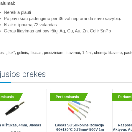
valumai:
Nereikia plauti
Po paviršiau padengimo per 36 val nepraranda savo sąvybių.
Išlaiko lipnumą 72 valandas
Geras litavimas ant paviršių: Ag, Cu, Au, Zn, Cd ir SnPb
,
,
,
,
,
,
,
os:
„flux“
gelinis
fliusas
preciziniam
litavimui
1.4ml
chemija litavimo
past
jusios prekės
amiausia
Perkamiausia
Perkami
 Kištukas, 4mm, Juodas
Laidas Su Silikonine Izoliacija
Raspberr
-60+180°C 0.75mm² 500V 1m
Aktyvus Au
AMASS