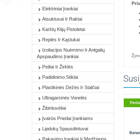
Pri
Elektriniai Įrankiai
Atsuktuvai Ir Raktai
Karštų Klijų Pistoletai
Replės Ir Kąstukai
Izoliacijos Nuėmimo Ir Antgalių
Žym
Apspaudimo Įrankiai
Peiliai Ir Žirklės
Susi
Padidinimo Stiklai
Plastikinės Dėžės Ir Stalčiai
Ultragarsinės Vonelės
Perk
Žibintuvėliai
Įvairūs Priedai Įrankiams
Lipdukų Spausdintuvai
Banan
Pakavimo Įrankiai Ir Medžiagos