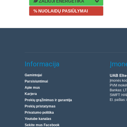
ŽALIOJI ENERGETIKA
% NUOLAIDŲ PASIŪLYMAI
Informacija
Įmonė
Gamintojai
UAB Elte
Įmonės ko
Parsisiuntimai
PVM mokėt
Apie mus
Bankas: L
Karjera
SWIFT: HA
El. paštas:
Prekių grąžinimas ir garantija
Prekių pristatymas
Privatumo politika
Youtube kanalas
Sekite mus Facebook