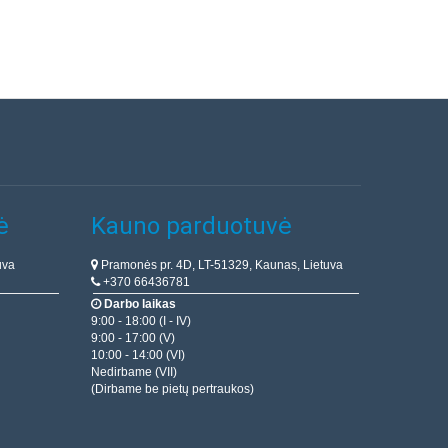
ė
Kauno parduotuvė
uva
Pramonės pr. 4D, LT-51329, Kaunas, Lietuva
+370 66436781
Darbo laikas
9:00 - 18:00 (I - IV)
9:00 - 17:00 (V)
10:00 - 14:00 (VI)
Nedirbame (VII)
(Dirbame be pietų pertraukos)