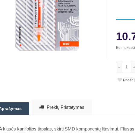
10.
Be mokesč
Pridėti
Prekių Pristatymas
Aprašymas
klasės kanifolijos tirpalas, skirti SMD komponentų litavimui. Fliusas