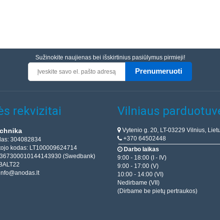
Sužinokite naujienas bei išskirtinius pasiūlymus pirmieji!
Prenumeruoti
s rekvizitai
Vilniaus parduotuv
Vytenio g. 20, LT-03229 Vilnius, Liet
chnika
+370 64502448
das: 304082834
ojo kodas: LT100009624714
Darbo laikas
T367300010144143930 (Swedbank)
9:00 - 18:00 (I - IV)
BALT22
9:00 - 17:00 (V)
info@anodas.lt
10:00 - 14:00 (VI)
Nedirbame (VII)
(Dirbame be pietų pertraukos)