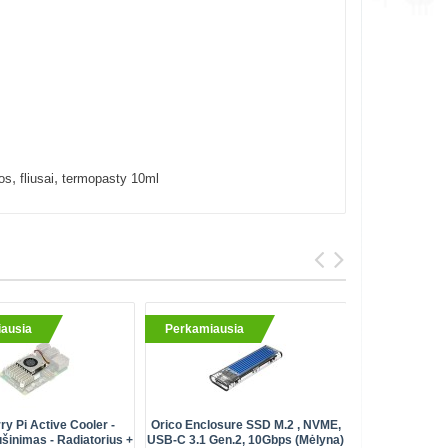
,
,
os
fliusai
termopasty 10ml
ausia
Perkamiausia
Perkami
y Pi Active Cooler -
Orico Enclosure SSD M.2 , NVME,
Programu
šinimas - Radiatorius +
USB-C 3.1 Gen.2, 10Gbps (mėlyna)
Relės 