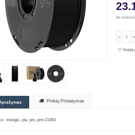
23.
Be mokesč
Pridėti
Prekių Pristatymas
Aprašymas
,
,
,
os:
inslogic
pla
pro
prm-21463