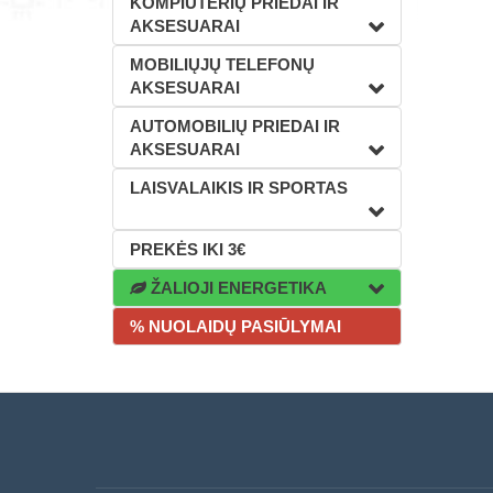
KOMPIUTERIŲ PRIEDAI IR
AKSESUARAI
MOBILIŲJŲ TELEFONŲ
AKSESUARAI
AUTOMOBILIŲ PRIEDAI IR
AKSESUARAI
LAISVALAIKIS IR SPORTAS
PREKĖS IKI 3€
ŽALIOJI ENERGETIKA
% NUOLAIDŲ PASIŪLYMAI