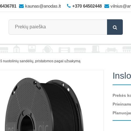
66436781
kaunas@anodas.lt
+370 64502448
vilnius@an
iš nuotolinių sandėlių, pristatomos pagal užsakymą
Insl
Prekės k
Prieinam
Planuoja