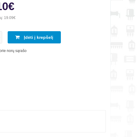
10€
ių:
19.09€
Įdėti į krepšelį
 prie norų sąrašo