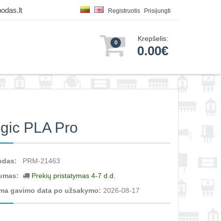
odas.lt
Registruotis
Prisijungti
Krepšelis:
0
0.00€
ogic PLA Pro
odas:
PRM-21463
umas:
Prekių pristatymas 4-7 d.d.
ma gavimo data po užsakymo:
2026-08-17